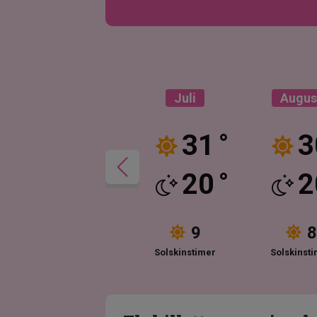
Juni
Juli
Augus
29
31
3
°
°
18
20
2
°
°
9
9
8
Solskinstimer
Solskinstimer
Solskinst