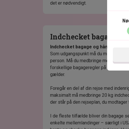
det er nødvendigt.
Nø
Indchecket bagage og
Indchecket bagage og håndbagage
Som udgangspunkt må du medbringe 20
person. Må du medbringe mere eller mind
forskellige bagageregler på dine flystr
gælder.
Foregår en del af din rejse med indenr
maksimalt må medbringe 20 kg indche
der står på den rejseplan, du modtager 
I de fleste tilfælde bliver din bagage s
enkelte mellemlandinger – særligt i US