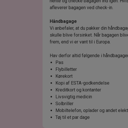
hente og checke bagagen ind igen. Hvis
afleverer bagagen ved check-in.
Håndbagage
Vi anbefaler, at du pakker din håndbaga
skulle blive forsinket. Når bagagen blive
frem, end vi er vant til i Europa.
Hav derfor altid følgende i håndbagage
Pas
Flybilletter
Kørekort
Kopi af ESTA-godkendelse
Kreditkort og kontanter
Livsvigtig medicin
Solbriller
Mobiltelefon, oplader og andet elekt
Tøj til et par dage