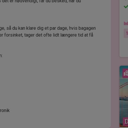
 det er nødvendigt, får du besked, når du
In
ge, så du kan klare dig et par dage, hvis bagagen
r forsinket, tager det ofte lidt længere tid at få
n:
ronik
D