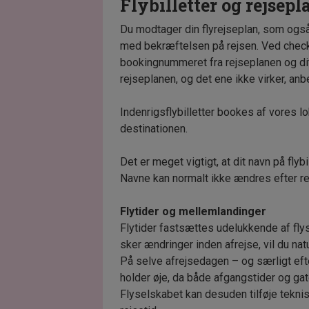
Flybilletter og rejsepl
Du modtager din flyrejseplan, som også
med bekræftelsen på rejsen. Ved check‑
bookingnummeret fra rejseplanen og di
rejseplanen, og det ene ikke virker, anb
Indenrigsflybilletter bookes af vores 
destinationen.
Det er meget vigtigt, at dit navn på flyb
Navne kan normalt ikke ændres efter r
Flytider og mellemlandinger
Flytider fastsættes udelukkende af flys
sker ændringer inden afrejse, vil du natu
På selve afrejsedagen – og særligt efte
holder øje, da både afgangstider og ga
Flyselskabet kan desuden tilføje tekn