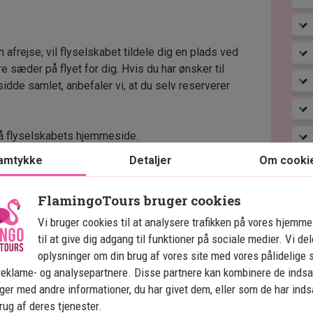
afrejse, vil flyselskabet tildele dig en plads ved
 sæder på flyet for dig. Hvis du har ønsker til
l sidde samlet, anbefaler vi, at du selv reserverer
å flyselskabets hjemmeside.
nder du på den tilsendte itinerary (i højre side).
amtykke
Detaljer
Om cooki
tilkøbe ekstra benplads eller anden komfort).
FlamingoTours bruger cookies
ornår du kan reservere pladser. De fleste åbner for
Vi bruger cookies til at analysere trafikken på vores hjemm
før afgang. Vi anbefaler, at du forsøger at
til at give dig adgang til funktioner på sociale medier. Vi de
 bekræftelsen på din rejse.
oplysninger om din brug af vores site med vores pålidelige 
n app, hvor du kan vælge sæder, bestille
reklame- og analysepartnere. Disse partnere kan kombinere de inds
ger og få notifikationer direkte på telefonen.
ger med andre informationer, du har givet dem, eller som de har ind
 ret til at foretage ændringer, hvis de vurderer, at
brug af deres tjenester.