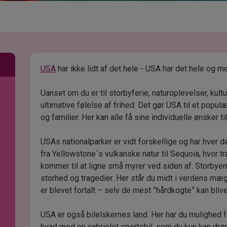
USA
har ikke lidt af det hele - USA har det hele og me
Uanset om du er til storbyferie, naturoplevelser, kult
ultimative følelse af frihed. Det gør USA til et popul
og familier. Her kan alle få sine individuelle ønsker ti
USAs nationalparker er vidt forskellige og har hver 
fra Yellowstone´s vulkanske natur til Sequoia, hvor 
kommer til at ligne små myrer ved siden af. Storbyer
storhed og tragedier. Her står du midt i verdens mæg
er blevet fortalt – selv de mest ”hårdkogte” kan bli
USA er også bilelskernes land. Her har du mulighed f
hvad med en cabriolet sportsbil, som du kun kan dr