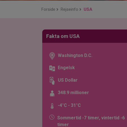
Forside
Rejseinfo
USA
Fakta om USA
Washington D.C.
Engelsk
US Dollar
348.9 millioner
-4°C - 31°C
Sommertid -7 timer, vintertid -6
timer