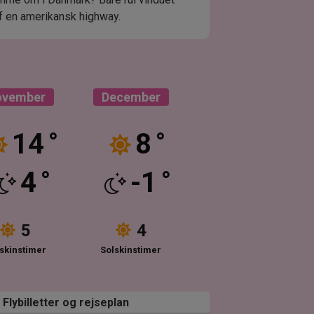
af en amerikansk highway.
ovember
December
14
8
°
°
4
-1
°
°
5
4
skinstimer
Solskinstimer
Flybilletter og rejseplan