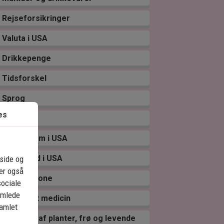
Rejseforsikringer
Valuta i USA
Drikkepenge
Tidsforskel
Sprog
es
eSIM
El og strøm i USA
Sikkerhed i USA
eside og
ler også
Takt og Tone
sociale
amlede
Medbragt medicin
samlet
Indførsel af planter, frø og levende