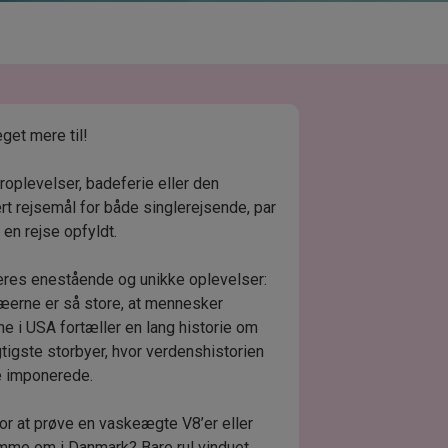
get mere til!
uroplevelser, badeferie eller den
ært rejsemål for både singlerejsende, par
l en rejse opfyldt.
deres enestående og unikke oplevelser:
træerne er så store, at mennesker
ne i USA fortæller en lang historie om
tigste storbyer, hvor verdenshistorien
ve imponerede.
or at prøve en vaskeægte V8’er eller
ømme om i Danmark? Bare rul vinduet