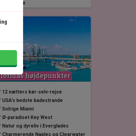
plantedele
ing
Se kort
loridas højdepunkter
12 nætters kør-selv-rejse
USA's bedste badestrande
Solrige Miami
Ø-paradiset Key West
Natur og dyreliv i Everglades
Charmerende Naples og Clearwater