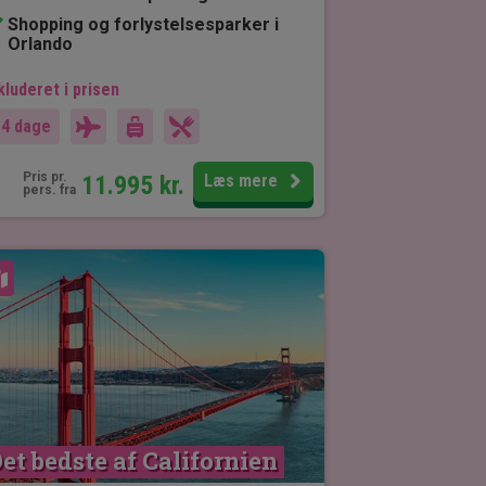
Shopping og forlystelsesparker i
Orlando
kluderet i prisen
14 dage
Pris pr.
11.995
kr.
Læs mere
pers. fra
Se kort
et bedste af Californien