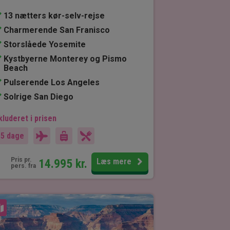
13 nætters kør-selv-rejse
Charmerende San Franisco
Storslåede Yosemite
Kystbyerne Monterey og Pismo
Beach
Pulserende Los Angeles
Solrige San Diego
kluderet i prisen
15 dage
Pris pr.
14.995
kr.
Læs mere
pers. fra
Se kort