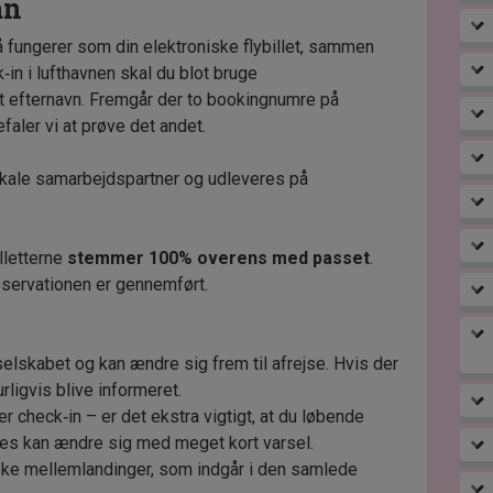
an
 fungerer som din elektroniske flybillet, sammen
in i lufthavnen skal du blot bruge
t efternavn. Fremgår der to bookingnumre på
efaler vi at prøve det andet.
lokale samarbejdspartner og udleveres på
illetterne
stemmer 100% overens med passet
.
eservationen er gennemført.
elskabet og kan ændre sig frem til afrejse. Hvis der
rligvis blive informeret.
r check‑in – er det ekstra vigtigt, at du løbende
tes kan ændre sig med meget kort varsel.
iske mellemlandinger, som indgår i den samlede