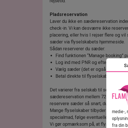
rejsetid.
Pladsreservation
Laver du ikke en sædereservation inden 
check-in. Vi kan desværre ikke reservere
placering, eller hvis I rejser flere og vi
sæder via flyselskabets hjemmeside.
Sådan reserverer du sæder:
Find funktionen “Manage booking” p
Log ind med PNR og efternavn. PNR fi
S
Vælg sæder (det er også her, du kan 
Betal direkte til flyselskabet.
Det varierer fra selskab til selskab, hv
sædereservation mellem 72 og 24 timer 
reservere sæder så snart, du modtager
Mange flyselskaber tilbyder desuden e
medie-, 
specialmad, følge eventuelle tidsændrin
oplysnin
Vi gør opmærksom på, at flyselskabet har
fra din 