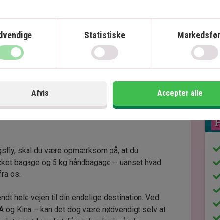
dvendige
Statistiske
Markedsfør
 håndbagage
 kg indchecket bagage og 5 kg håndbagage pr.
Afvis
Accepter alle
re, vil det fremgå af din rejseplan. Hvis der er
ækninger, er det altid den laveste vægt, der
F
igsfly, skal du være opmærksom på, at du
cket bagage og 5 kg håndbagage – uanset hvad
fra os.
endt hele vejen til din endelige destination. Ved
A og Kina – kan det dog være nødvendigt selv at