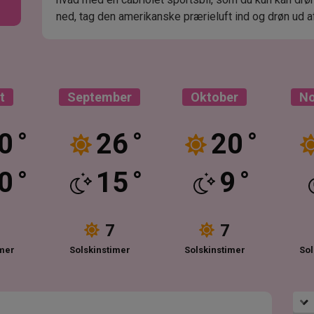
ned, tag den amerikanske prærieluft ind og drøn ud 
t
September
Oktober
N
0
26
20
°
°
°
0
15
9
°
°
°
7
7
imer
Solskinstimer
Solskinstimer
Sol