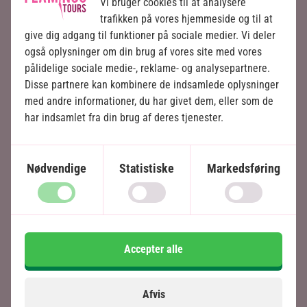
Vi bruger cookies til at analysere
her.
trafikken på vores hjemmeside og til at
give dig adgang til funktioner på sociale medier. Vi deler
også oplysninger om din brug af vores site med vores
pålidelige sociale medie-, reklame- og analysepartnere.
Disse partnere kan kombinere de indsamlede oplysninger
Ofte stillede spørgsmål
med andre informationer, du har givet dem, eller som de
har indsamlet fra din brug af deres tjenester.
Hvornår er det bedst at rejse til Bali?
Nødvendige
Statistiske
Markedsføring
Er Bali børnevenligt?
Hvilke oplevelser må man ikke gå glip af
på Bali?
Accepter alle
Kan man kombinere sin rejse til Bali med
Afvis
andre øer?