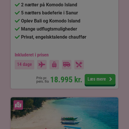
2 nætter på Komodo Island
5 nætters badeferie i Sanur
Oplev Bali og Komodo Island
Mange udflugtsmuligheder
Privat, engelsktalende chauffør
Inkluderet i prisen
14 dage
18.995
kr.
Pris pr.
Læs mere
pers. fra
Se kort