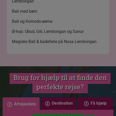
Lembongan
Bali med børn
Bali og Komodo-øerne
Ø-hop: Ubud, Gili, Lembongan og Sanur
Magiske Bali & badeferie på Nusa Lembongan
Brug for hjælp til at finde den
perfekte rejse?
Destination
Få hjælp
Afrejsedato