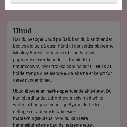
Ubud
Når du besøger Ubud på Bali, kan du blandt andet
begive dig ud på egen hånd til det verdensberømte
Monkey Forest
, som er en af Ubuds mest
populære seværdigheder. Udforsk dette
naturreservat, hvor frække aber holder til. Husk at
holde styr på dine ejendele, da aberne er kendt for
deres nysgerrighed.
Ubud tilbyder en række spændende aktiviteter. Du
kan blandt andet udfordre dig selv med
white
water rafting på den hellige Ayung-flod
eller
deltage i et
autentisk balinesisk
madlavningskursus
, hvor du kan lære
hemmelighederne bag de lækreste retter.