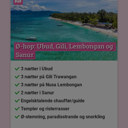
Se kort
Ø-hop: Ubud, Gili, Lembongan og 
Sanur
3 nætter i Ubud
3 nætter på Gili Trawangan
3 nætter på Nusa Lembongan
2 nætter i Sanur
Engelsktalende chauffør/guide
Templer og risterrasser
Ø-stemning, paradisstrande og snorkling