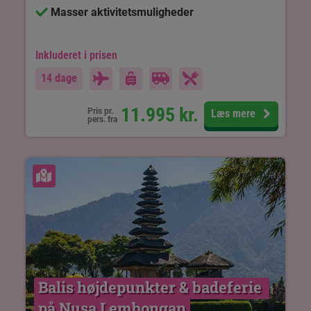
Masser aktivitetsmuligheder
Inkluderet i prisen
14 dage
11.995
kr.
Pris pr.
Læs mere
pers. fra
Se kort
Balis højdepunkter & badeferie 
på Nusa Lembongan