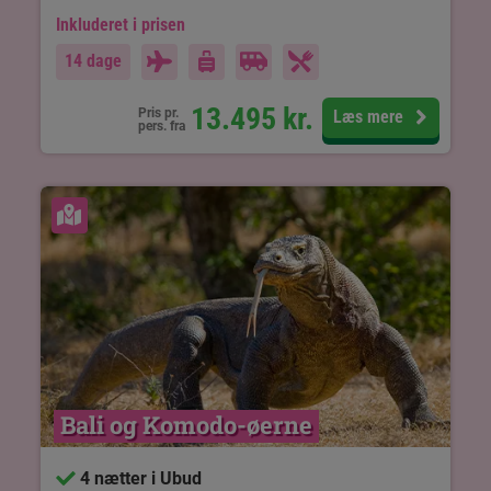
Inkluderet i prisen
14 dage
13.495
kr.
Pris pr.
Læs mere
pers. fra
Se kort
Bali og Komodo-øerne
4 nætter i Ubud