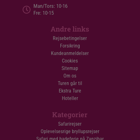
Man/Tors: 10-16
Fre: 10-15
Andre links
Rejsebetingelser
Forsikring
Kundeanmeldelser
Cookies
Sitemap
Om os
Turen går til
Ekstra Ture
Hoteller
Kategorier
Safarirejser
Oplevelsesrige bryllupsrejser
Safari med badeferie på Zanzibar