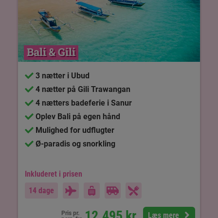
Bali & Gili
3 nætter i Ubud
4 nætter på Gili Trawangan
4 nætters badeferie i Sanur
Oplev Bali på egen hånd
Mulighed for udflugter
Ø-paradis og snorkling
Inkluderet i prisen
14 dage
12.495
kr.
Pris pr.
Læs mere