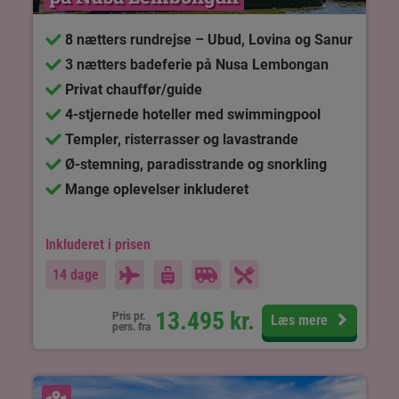
8 nætters rundrejse – Ubud, Lovina og Sanur
3 nætters badeferie på Nusa Lembongan
Privat chauffør/guide
4-stjernede hoteller med swimmingpool
Templer, risterrasser og lavastrande
Ø-stemning, paradisstrande og snorkling
Mange oplevelser inkluderet
Inkluderet i prisen
14 dage
13.495
kr.
Pris pr.
Læs mere
pers. fra