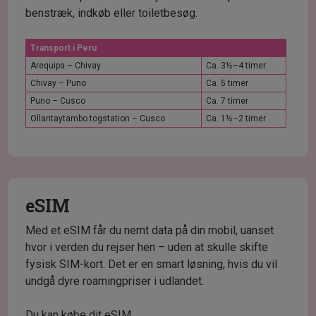
benstræk, indkøb eller toiletbesøg.
Transport i Peru
Arequipa – Chivay
Ca. 3½–4 timer
Chivay – Puno
Ca. 5 timer
Puno – Cusco
Ca. 7 timer
Ollantaytambo togstation – Cusco
Ca. 1½–2 timer
eSIM
Med et eSIM får du nemt data på din mobil, uanset
hvor i verden du rejser hen – uden at skulle skifte
fysisk SIM-kort. Det er en smart løsning, hvis du vil
undgå dyre roamingpriser i udlandet.
Du kan købe dit eSIM