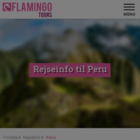
MENU
Rejseinfo til Peru
Forside
Rejseinfo
Peru