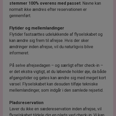
stemmer 100% overens med passet
. Navne kan
normalt ikke ændres efter reservationen er
gennemført.
Flytider og mellemlandinger
Flytider fastsættes udelukkende af flyselskabet og
kan ændre sig frem til afrejse. Hvis der sker
ændringer inden afrejse, vil du naturligvis blive
informeret.
På selve afrejsedagen – og særligt efter check‑in –
er det ekstra vigtigt, at du løbende holder øje, da både
afgangstider og gates kan ændre sig med meget kort
varsel. Flyselskabet kan desuden tilføje tekniske
mellemlandinger, som indgår i den samlede rejsetid.
Pladsreservation
Laver du ikke en sædereservation inden afrejse, vil
flyselskabet tildele dig en plads ved check-in. Vi kan