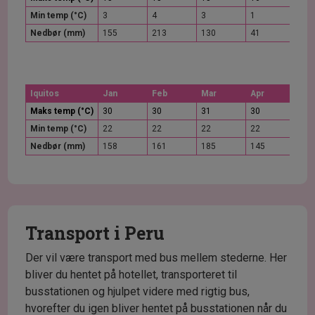
Min temp (°C)
3
4
3
1
-1
Nedbør (mm)
155
213
130
41
14
Iquitos
Jan
Feb
Mar
Apr
Maj
Maks temp (°C)
30
30
31
30
30
Min temp (°C)
22
22
22
22
22
Nedbør (mm)
158
161
185
145
121
Transport i Peru
Der vil være transport med bus mellem stederne. Her
bliver du hentet på hotellet, transporteret til
busstationen og hjulpet videre med rigtig bus,
hvorefter du igen bliver hentet på busstationen når du