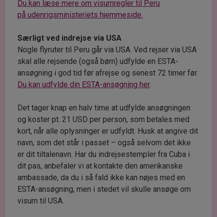
Du kan læse mere om visumregler til Peru
på
udenrigsministeriets hjemmeside
.
Særligt ved indrejse via USA
Nogle flyruter til Peru går via USA. Ved rejser via USA
skal alle rejsende (også børn) udfylde en ESTA-
ansøgning i god tid før afrejse og senest 72 timer før.
Du kan udfylde din ESTA-ansøgning her
.
Det tager knap en halv time at udfylde ansøgningen
og koster pt. 21 USD per person, som betales med
kort, når alle oplysninger er udfyldt. Husk at angive dit
navn, som det står i passet – også selvom det ikke
er dit tiltalenavn. Har du indrejsestempler fra Cuba i
dit pas, anbefaler vi at kontakte den amerikanske
ambassade, da du i så fald ikke kan nøjes med en
ESTA-ansøgning, men i stedet vil skulle ansøge om
visum til USA.