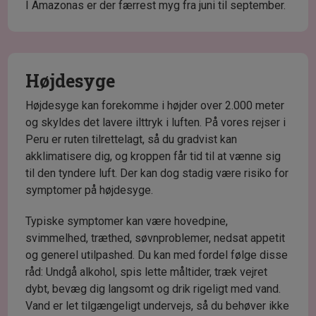
I Amazonas er der færrest myg fra juni til september.
Højdesyge
Højdesyge kan forekomme i højder over 2.000 meter
og skyldes det lavere ilttryk i luften. På vores rejser i
Peru er ruten tilrettelagt, så du gradvist kan
akklimatisere dig, og kroppen får tid til at vænne sig
til den tyndere luft. Der kan dog stadig være risiko for
symptomer på højdesyge.
Typiske symptomer kan være hovedpine,
svimmelhed, træthed, søvnproblemer, nedsat appetit
og generel utilpashed. Du kan med fordel følge disse
råd: Undgå alkohol, spis lette måltider, træk vejret
dybt, bevæg dig langsomt og drik rigeligt med vand.
Vand er let tilgængeligt undervejs, så du behøver ikke