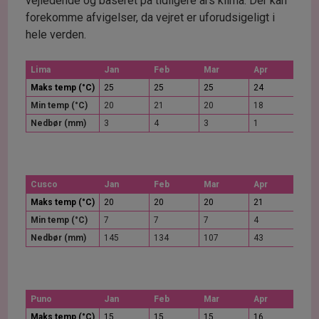
vejledende og baseret på tidligere års klima. Der kan
forekomme afvigelser, da vejret er uforudsigeligt i
hele verden.
Lima
Jan
Feb
Mar
Apr
Maj
Maks temp (°C)
25
25
25
24
23
Min temp (°C)
20
21
20
18
17
Nedbør (mm)
3
4
3
1
0
Cusco
Jan
Feb
Mar
Apr
Maj
Maks temp (°C)
20
20
20
21
21
Min temp (°C)
7
7
7
4
1
Nedbør (mm)
145
134
107
43
9
Puno
Jan
Feb
Mar
Apr
Maj
Maks temp (°C)
15
15
15
16
16