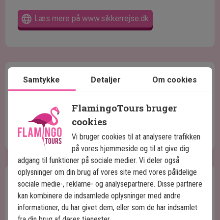
Læs mere på www.sikkerrejse.dk
Rejseform
Samtykke
Detaljer
Om cookies
Der er tale om en individuel rejse, men guidede
FlamingoTours bruger
udflugter foregår i internationale grupper med op til
cookies
16 deltagere og engelsktalende guide.
Vi bruger cookies til at analysere trafikken
på vores hjemmeside og til at give dig
adgang til funktioner på sociale medier. Vi deler også
oplysninger om din brug af vores site med vores pålidelige
Det bedste tidspunkt at besøge
sociale medie-, reklame- og analysepartnere. Disse partnere
kan kombinere de indsamlede oplysninger med andre
Peru
informationer, du har givet dem, eller som de har indsamlet
Peru er inddelt i tre zoner – Kysten omkring Lima,
fra din brug af deres tjenester.