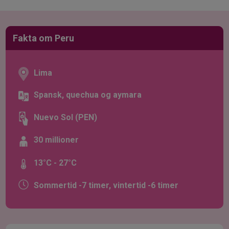
Fakta om Peru
Lima
Spansk, quechua og aymara
Nuevo Sol (PEN)
30 millioner
13°C - 27°C
Sommertid -7 timer, vintertid -6 timer