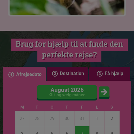
Brug for hjælp til at finde den
perfekte rejse?
Destination
Få hjælp
Afrejsedato
August 2026
Klik og vælg måned
M
T
O
T
F
L
S
27
28
29
30
31
1
2
3
4
5
6
7
8
9