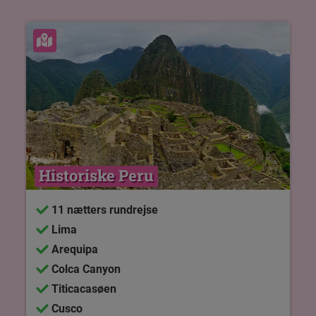
Se kort
Historiske Peru
11 nætters rundrejse
Lima
Arequipa
Colca Canyon
Titicacasøen
Cusco