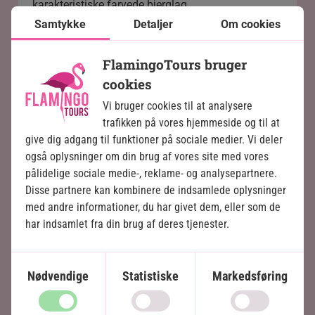
karakteristiske farvede bjerglag.
Samtykke
Detaljer
Om cookies
En rejse til Peru giver dig dermed mulighed for at
kombinere flere forskellige naturoplevelser i ét
FlamingoTours bruger
land.
cookies
Vi bruger cookies til at analysere
trafikken på vores hjemmeside og til at
give dig adgang til funktioner på sociale medier. Vi deler
også oplysninger om din brug af vores site med vores
pålidelige sociale medie-, reklame- og analysepartnere.
Perus historiske byer
Disse partnere kan kombinere de indsamlede oplysninger
med andre informationer, du har givet dem, eller som de
Rejser du til Peru, kan du opleve nogle af de
har indsamlet fra din brug af deres tjenester.
hyggeligste kolonitidsbyer i hele Sydamerika.
Den gamle bydel i Arequipa, også kendt som "den
hvide by" og optaget på UNESCOs
Nødvendige
Statistiske
Markedsføring
verdensarvsliste, samt fascinerende Cusco, som
var inkaernes hovedstad indtil koloniseringen i