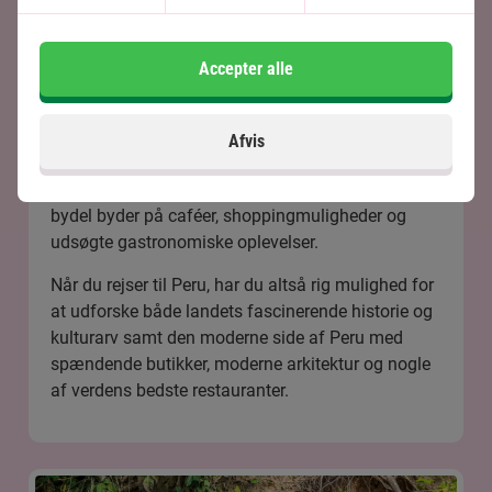
1500-tallet, har begge en særlig charme og er
uden tvivl et besøg værd.
Accepter alle
Hovedstaden i Peru, pulserende og mangfoldige
Lima
, har – ligesom flere andre byer – både en ny
og en gammel bydel at udforske. I den gamle
Afvis
bydel kan du opleve imponerende bygninger fra
kolonitiden, paladser og katedraler, mens den nye
bydel byder på caféer, shoppingmuligheder og
udsøgte gastronomiske oplevelser.
Når du rejser til Peru, har du altså rig mulighed for
at udforske både landets fascinerende historie og
kulturarv samt den moderne side af Peru med
spændende butikker, moderne arkitektur og nogle
af verdens bedste restauranter.