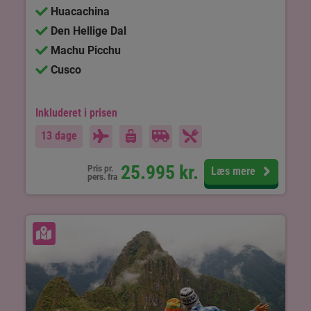
Huacachina
Den Hellige Dal
Machu Picchu
Cusco
Inkluderet i prisen
13 dage
25.995
kr.
Pris pr.
Læs mere
pers. fra
Se kort