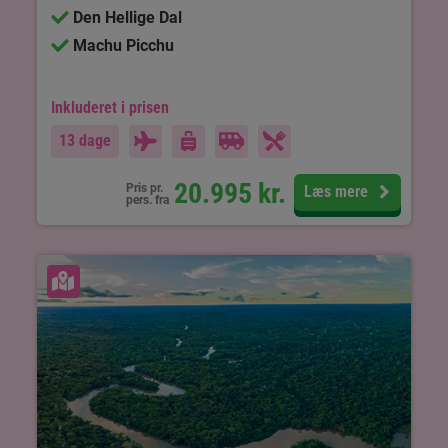
Den Hellige Dal
Machu Picchu
Inkluderet i prisen
13 dage
20.995
kr.
Pris pr.
Læs mere
pers. fra
Se kort