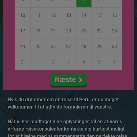
10
11
12
13
14
15
16
17
18
19
20
21
22
23
24
25
26
27
28
29
30
31
1
2
3
4
5
6
Næste
Hvis du drømmer om en rejse til Peru, er du meget
velkommen til at udfylde formularen til venstre.
Når vi har modtaget dine oplysninger, vil en af vores
erfarne rejsekonsulenter kontakte dig hurtigst muligt
for at hjælpe med at sammensætte den perfekte rejse