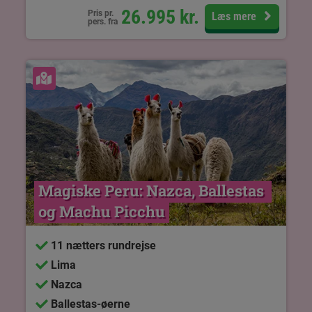
26.995
kr.
Pris pr.
Læs mere
pers. fra
Se kort
Magiske Peru: Nazca, Ballestas 
og Machu Picchu
11 nætters rundrejse
Lima
Nazca
Ballestas-øerne