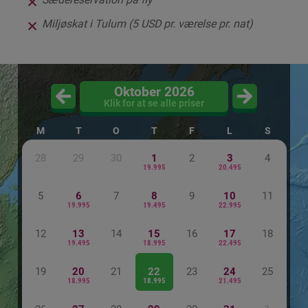
Miljøskat i Tulum (5 USD pr. værelse pr. nat)
Oktober 2026
Klik for at se alle priser
M
T
O
T
F
L
S
28
29
30
1
2
3
4
19.995
20.495
5
6
7
8
9
10
11
19.995
19.495
22.995
12
13
14
15
16
17
18
19.495
18.995
22.495
19
20
21
22
23
24
25
18.995
18.995
21.495