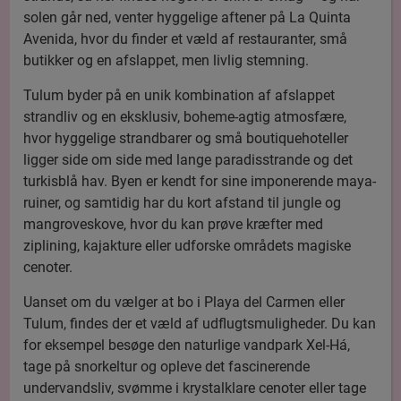
solen går ned, venter hyggelige aftener på La Quinta
Avenida, hvor du finder et væld af restauranter, små
butikker og en afslappet, men livlig stemning.
Tulum byder på en unik kombination af afslappet
strandliv og en eksklusiv, boheme-agtig atmosfære,
hvor hyggelige strandbarer og små boutiquehoteller
ligger side om side med lange paradisstrande og det
turkisblå hav. Byen er kendt for sine imponerende maya-
ruiner, og samtidig har du kort afstand til jungle og
mangroveskove, hvor du kan prøve kræfter med
ziplining, kajakture eller udforske områdets magiske
cenoter.
Uanset om du vælger at bo i Playa del Carmen eller
Tulum, findes der et væld af udflugtsmuligheder. Du kan
for eksempel besøge den naturlige vandpark Xel-Há,
tage på snorkeltur og opleve det fascinerende
undervandsliv, svømme i krystalklare cenoter eller tage