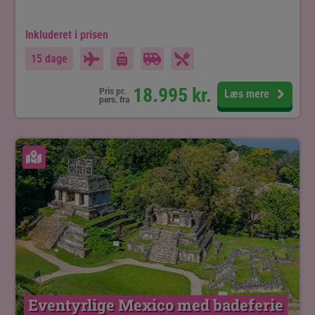
Inkluderet i prisen
15 dage
18.995
kr.
Pris pr.
Læs mere
pers. fra
Se kort
Eventyrlige Mexico med badeferie