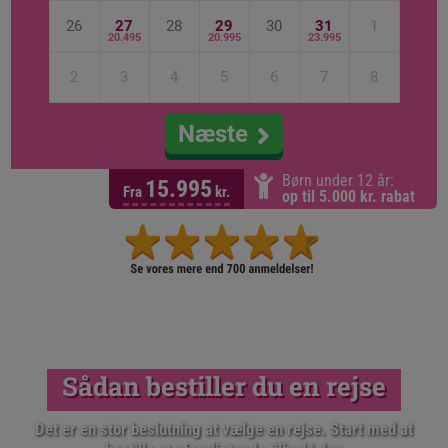
26
27
28
29
30
31
1
20.495
20.995
23.995
2
3
4
5
6
7
8
Næste
Børn under 12 år:
15.995
Fra
kr.
op til 5.000 kr. rabat
Sådan bestiller du en rejse
Det er en stor beslutning at vælge en rejse. Start med at