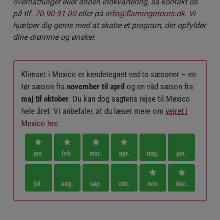
overnatninger eller anden indkvartering, så kontakt os
på tlf.
70 90 91 00
eller på
info@flamingotours.dk
. Vi
hjælper dig gerne med at skabe et program, der opfylder
dine drømme og ønsker.
Klimaet i Mexico er kendetegnet ved to sæsoner – en
tør sæson fra
november til april
og en våd sæson fra
maj til oktober
. Du kan dog sagtens rejse til Mexico
hele året. Vi anbefaler, at du læser mere om
vejret i
Mexico her
.
jan.
feb.
mar.
apr.
maj.
jun.
jul.
aug.
sep.
okt.
nov.
dec.