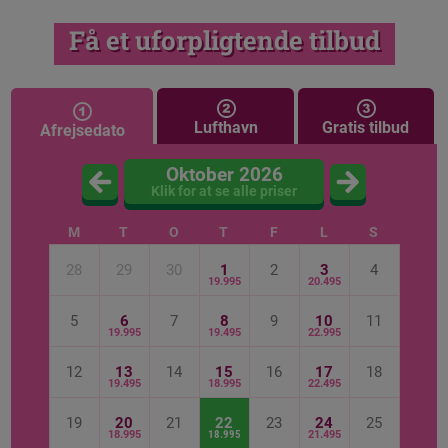
Få et uforpligtende tilbud
Lufthavn
Gratis tilbud
Afrejsedato
Oktober 2026
Klik for at se alle priser
M
T
O
T
F
L
S
28
29
30
1
2
3
4
19.995
20.495
5
6
7
8
9
10
11
19.995
19.495
22.995
12
13
14
15
16
17
18
19.495
18.995
22.495
19
20
21
22
23
24
25
18.995
18.995
21.495