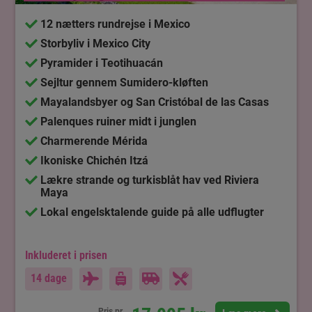
12 nætters rundrejse i Mexico
Storbyliv i Mexico City
Pyramider i Teotihuacán
Sejltur gennem Sumidero-kløften
Mayalandsbyer og San Cristóbal de las Casas
Palenques ruiner midt i junglen
Charmerende Mérida
Ikoniske Chichén Itzá
Lækre strande og turkisblåt hav ved Riviera
Maya
Lokal engelsktalende guide på alle udflugter
Inkluderet i prisen
14 dage
Pris pr.