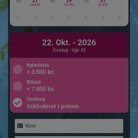
26
27
28
29
30
31
1
20.495
20.995
23.995
2
3
4
5
6
7
8
22. Okt. - 2026
Torsdag - Uge 43
København
+ 3.500 kr.
Billund
+ 7.500 kr.
Hamburg
Inkluderet i prisen