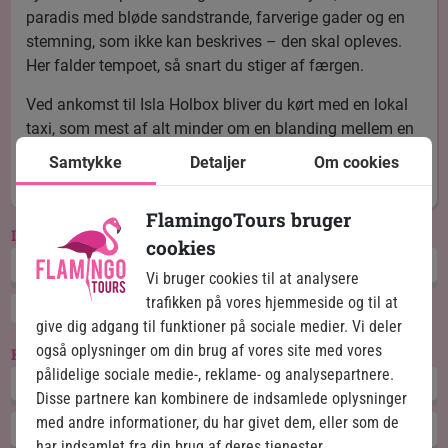
paradis med bløde sandstrande, farverige gader og en
stemning, som ikke kan beskrives – den skal opleves.
Her falder tempoet, så snart du stiger af færgen.
Ved ankomst til Isla Holbox bliver du kørt med en lokal
taxi, som mest af alt minder om en blanding mellem en
atv og en stor golfvogn, til dit hotel, hvor du har resten
Samtykke
Detaljer
Om cookies
af dagen på egen hånd.
FlamingoTours bruger
Inkluderet hotel
cookies
Hotel Puerto Holbox
4
Vi bruger cookies til at analysere
trafikken på vores hjemmeside og til at
Morgenmad
give dig adgang til funktioner på sociale medier. Vi deler
også oplysninger om din brug af vores site med vores
Hotelopgraderinger
pålidelige sociale medie-, reklame- og analysepartnere.
Hotel Amaité
3
Disse partnere kan kombinere de indsamlede oplysninger
med andre informationer, du har givet dem, eller som de
Hotel Villas Caracol
4
har indsamlet fra din brug af deres tjenester.