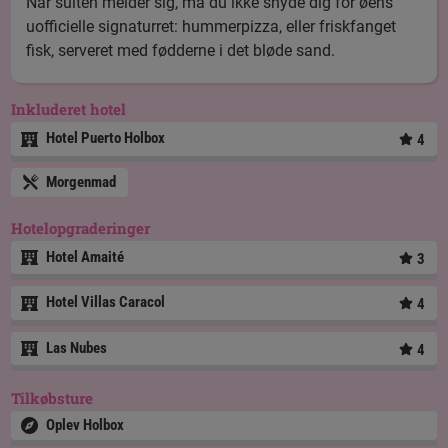
Når sulten melder sig, må du ikke snyde dig for øens
uofficielle signaturret: hummerpizza, eller friskfanget
fisk, serveret med fødderne i det bløde sand.
Inkluderet hotel
Hotel Puerto Holbox
4
Morgenmad
Hotelopgraderinger
Hotel Amaité
3
Hotel Villas Caracol
4
Las Nubes
4
Tilkøbsture
Oplev Holbox