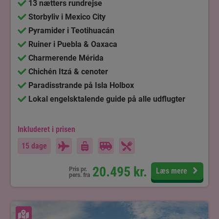
13 nætters rundrejse
Storbyliv i Mexico City
Pyramider i Teotihuacán
Ruiner i Puebla & Oaxaca
Charmerende Mérida
Chichén Itzá & cenoter
Paradisstrande på Isla Holbox
Lokal engelsktalende guide på alle udflugter
Inkluderet i prisen
15 dage
20.495
kr.
Pris pr.
Læs mere
pers. fra
Se kort