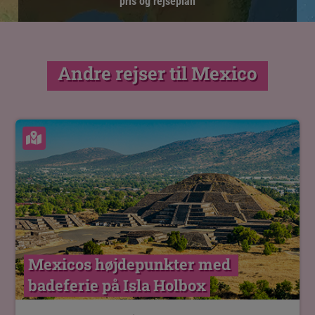
pris og rejseplan
Andre rejser til Mexico
Se kort
Mexicos højdepunkter med 
badeferie på Isla Holbox