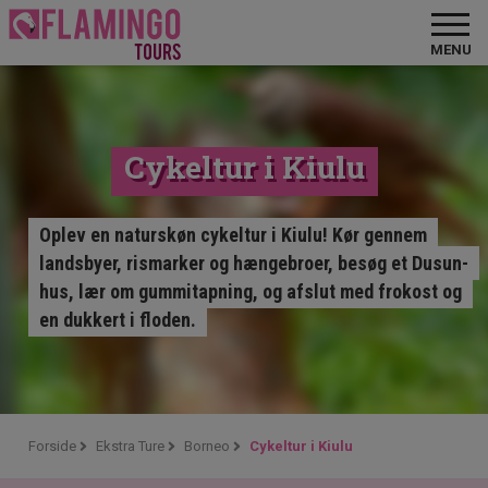
MENU
Cykeltur i Kiulu
Oplev en naturskøn cykeltur i Kiulu! Kør gennem
landsbyer, rismarker og hængebroer, besøg et Dusun-
hus, lær om gummitapning, og afslut med frokost og
en dukkert i floden.
Forside
Ekstra Ture
Borneo
Cykeltur i Kiulu