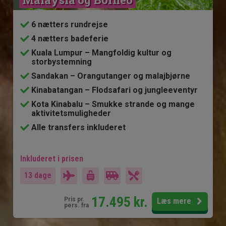
6 nætters rundrejse
4 nætters badeferie
Kuala Lumpur – Mangfoldig kultur og
storbystemning
Sandakan – Orangutanger og malajbjørne
Kinabatangan – Flodsafari og jungleeventyr
Kota Kinabalu – Smukke strande og mange
aktivitetsmuligheder
Alle transfers inkluderet
Inkluderet i prisen
13 dage
17.495
kr.
Pris pr.
Læs mere
pers. fra