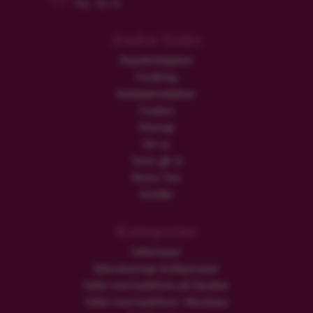
Fre: 10-15
Andre links
Rejsebetingelser
Forsikring
Kundeanmeldelser
Cookies
Sitemap
Om os
Turen går til
Ekstra Ture
Hoteller
Kategorier
Safarirejser
Oplevelsesrige bryllupsrejser
Safari med badeferie på Zanzibar
Safari med badeferie i Mombasa