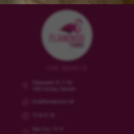
CVR: 38628119
Dalgasgade 25, 4. Sal
7400 Herning, Danmark
info@flamingotours.dk
70 90 91 00
Man/Tors: 10-16