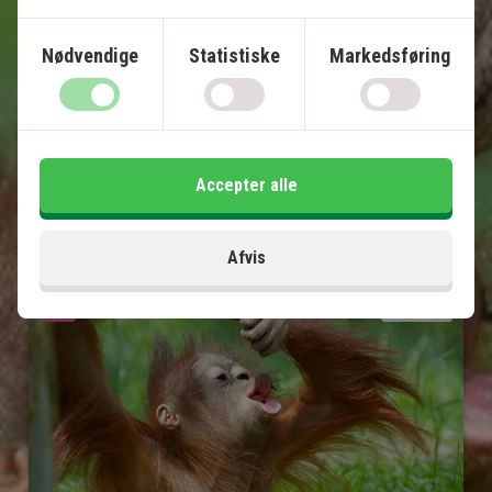
Sommertid -6 timer, vintertid -7 timer
Nødvendige
Statistiske
Markedsføring
Accepter alle
Afvis
Se kort
Borneo