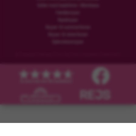
Safari med badeferie i Mombasa
Familierejser
Rundrejser
Rejser til sommerferien
Rejser til vinterferien
Oplevelsesrejser
© Copyright Flamingo Tours ApS Alle rettigheder forbeholdes