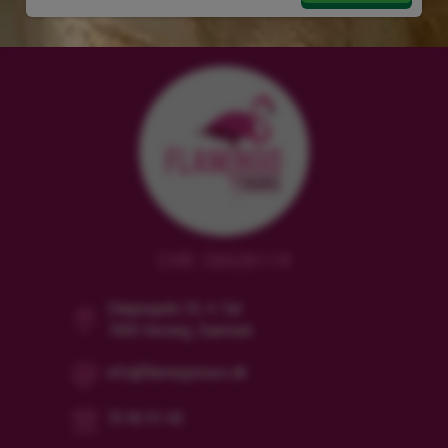
CVR: 38628119
Dalgasgade 25, 4. Sal
7400 Herning, Danmark
info@flamingotours.dk
70 90 91 00