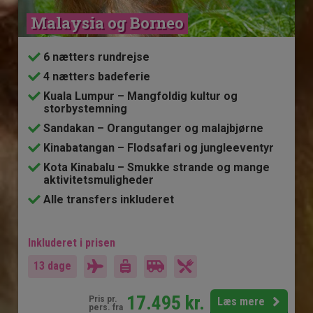
Malaysia og Borneo
6 nætters rundrejse
4 nætters badeferie
Kuala Lumpur – Mangfoldig kultur og
storbystemning
Sandakan – Orangutanger og malajbjørne
Kinabatangan – Flodsafari og jungleeventyr
Kota Kinabalu – Smukke strande og mange
aktivitetsmuligheder
Alle transfers inkluderet
Inkluderet i prisen
13 dage
17.495
kr.
Pris pr.
Læs mere
pers. fra