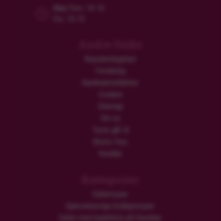
Man/Tors: 10-16
Fre: 10-15
Andre links
Rejsebetingelser
Forsikring
Kundeanmeldelser
Cookies
Sitemap
Om os
Turen går til
Ekstra Ture
Hoteller
Kategorier
Safarirejser
Oplevelsesrige bryllupsrejser
Safari med badeferie på Zanzibar