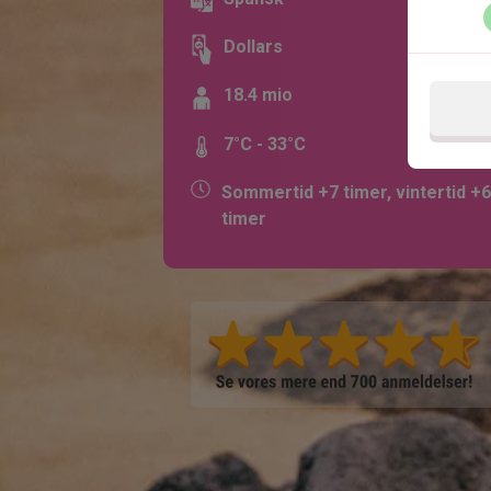
Dollars
18.4 mio
7°C - 33°C
Sommertid +7 timer, vintertid +6
timer