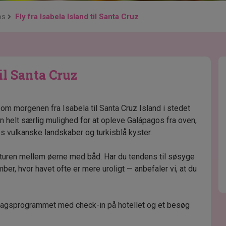
os
Fly fra Isabela Island til Santa Cruz
til Santa Cruz
om morgenen fra Isabela til Santa Cruz Island i stedet
en helt særlig mulighed for at opleve Galápagos fra oven,
es vulkanske landskaber og turkisblå kyster.
r turen mellem øerne med båd. Har du tendens til søsyge
ember, hvor havet ofte er mere uroligt — anbefaler vi, at du
 dagsprogrammet med check-in på hotellet og et besøg