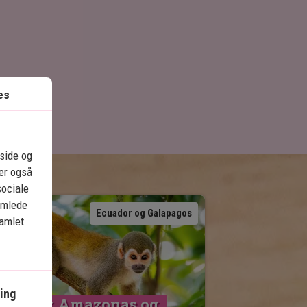
es
eside og
ler også
sociale
amlede
Se kort
Ecuador og Galapagos
samlet
ing
cuador, Amazonas og 