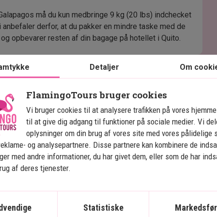
 Galapagos må du kun medbringe 9 kg (20 lbs) indchecket
i anbefaler derfor, at du pakker en mindre taske med de
 og opbevarer resten af din bagage på hotellet i Quito.
amtykke
Detaljer
Om cooki
FlamingoTours bruger cookies
Vi bruger cookies til at analysere trafikken på vores hjemm
til at give dig adgang til funktioner på sociale medier. Vi de
oplysninger om din brug af vores site med vores pålidelige 
reklame- og analysepartnere. Disse partnere kan kombinere de inds
Se kort
Ecuador og Galapagos
ger med andre informationer, du har givet dem, eller som de har ind
brug af deres tjenester.
dvendige
Statistiske
Markedsfør
Ecuadors højdepunkter og 
E