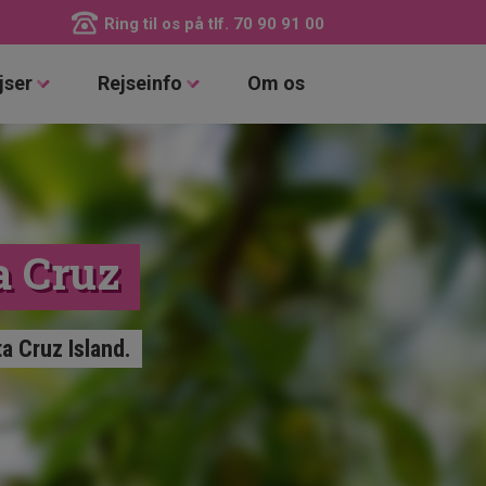
Ring til os på tlf.
70 90 91 00
jser
Rejseinfo
Om os
ta Cruz
a Cruz Island.