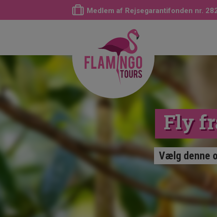
Medlem af Rejsegarantifonden nr. 28
Fly fr
Vælg denne op