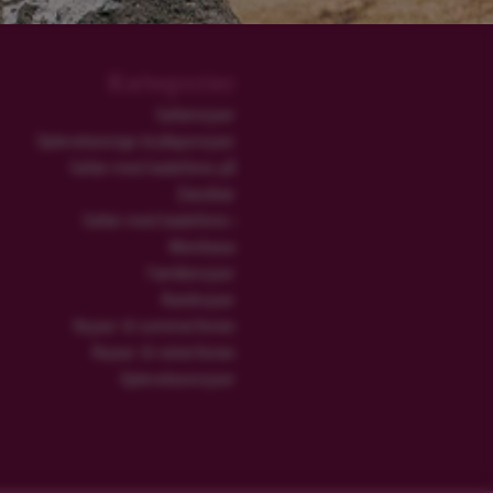
Kategorier
Safarirejser
Oplevelsesrige bryllupsrejser
Safari med badeferie på
Zanzibar
Safari med badeferie i
Mombasa
Familierejser
Rundrejser
Rejser til sommerferien
Rejser til vinterferien
Oplevelsesrejser