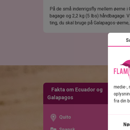
På de små indenrigsfly mellem øerne i
bagage og 2,2 kg (5 lbs) håndbagage. V
ting, du skal bruge på Galapagos-øerne,
S
medie-, 
Fakta om Ecuador og
oplysnin
Galapagos
fra din 
Quito
Nø
Spansk