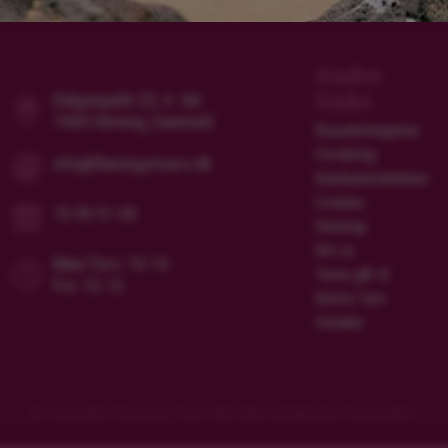
Andre
links
Dalgasgade 25, 4. Sal
7400 Herning, Danmark
Rejsebetingelser
Forsikring
info@flamingotours.dk
Kundeanmeldelser
Cookies
70 90 91 00
Sitemap
Om os
Man/Tors: 10-16
Turen går til
Fre: 10-15
Ekstra Ture
Hoteller
© Copyright Flamingo Tours ApS Alle rettigheder forbeholdes