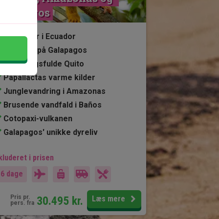
Galapagos
10 nætter i Ecuador
4 nætter på Galapagos
Stemningsfulde Quito
Papallactas varme kilder
Junglevandring i Amazonas
Brusende vandfald i Baños
Cotopaxi-vulkanen
Galapagos' unikke dyreliv
kluderet i prisen
16 dage
Pris pr.
30.495
kr.
Læs mere
pers. fra