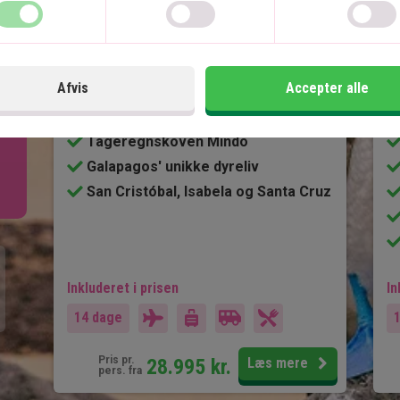
Galapagos
6 nætter i Ecuador
Afvis
Accepter alle
6 nætters ø-hop på Galapagos
Stemningsfulde Quito
Tågeregnskoven Mindo
Galapagos' unikke dyreliv
San Cristóbal, Isabela og Santa Cruz
Inkluderet i prisen
In
14 dage
Pris pr.
28.995
kr.
Læs mere
pers. fra