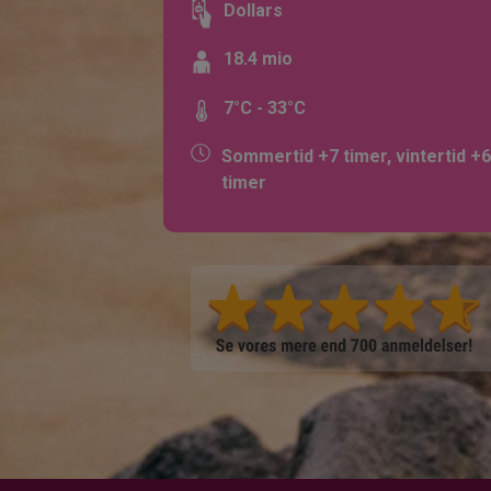
Dollars
18.4 mio
7°C - 33°C
Sommertid +7 timer, vintertid +6
timer