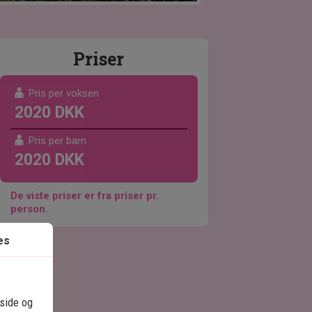
Priser
Pris per voksen
2020 DKK
Pris per barn
2020 DKK
De viste priser er fra priser pr.
person.
es
eside og