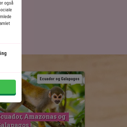
ler også
sociale
amlede
samlet
ing
Se kort
Ecuador og Galapagos
cuador, Amazonas og 
Galapagos