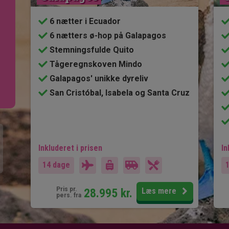
6 nætter i Ecuador
6 nætters ø-hop på Galapagos
Stemningsfulde Quito
Tågeregnskoven Mindo
Galapagos' unikke dyreliv
San Cristóbal, Isabela og Santa Cruz
Inkluderet i prisen
In
14 dage
Pris pr.
28.995
kr.
Læs mere
pers. fra