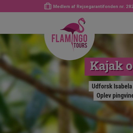
Medlem af Rejsegarantifonden nr. 28
Kajak o
Udforsk Isabela
Oplev pingvine