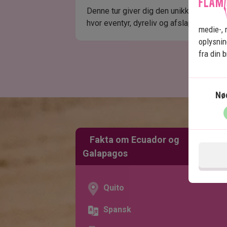
Denne tur giver dig den unikke mulighe
hvor eventyr, dyreliv og afslapning går 
medie-, 
oplysnin
fra din 
Nø
Fakta om Ecuador og
Galapagos
Quito
Spansk