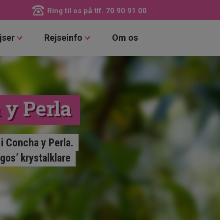
Ring til os på tlf.
70 90 91 00
jser
Rejseinfo
Om os
 y Perla
 i Concha y Perla.
gos’ krystalklare