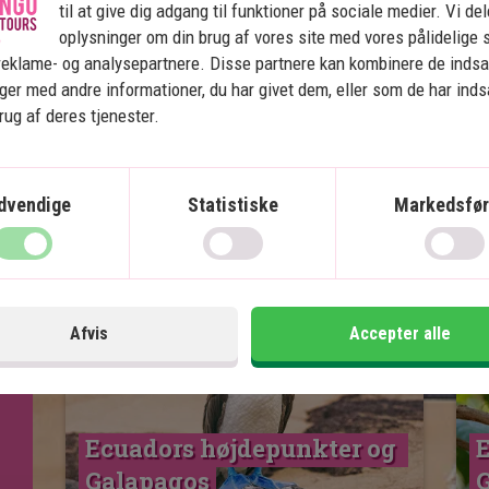
til at give dig adgang til funktioner på sociale medier. Vi de
d for at opleve to fantastiske havøkosystemer på én dag,
oplysninger om din brug af vores site med vores pålidelige 
op i en højere enhed midt i Galápagos’ betagende natur.
reklame- og analysepartnere. Disse partnere kan kombinere de inds
ger med andre informationer, du har givet dem, eller som de har ind
brug af deres tjenester.
dvendige
Statistiske
Markedsfør
Se kort
Ecuador og Galapagos
Afvis
Accepter alle
Ecuadors højdepunkter og 
E
Galapagos