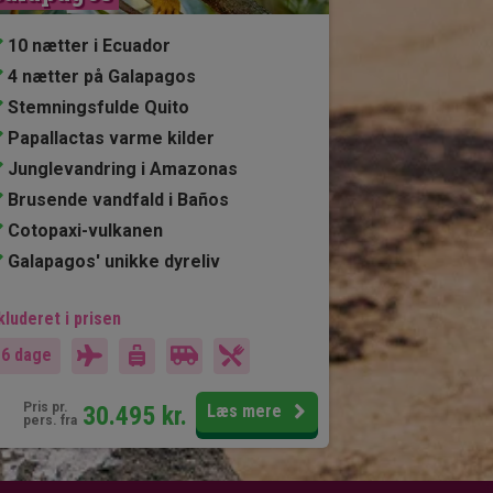
10 nætter i Ecuador
4 nætter på Galapagos
Stemningsfulde Quito
Papallactas varme kilder
Junglevandring i Amazonas
Brusende vandfald i Baños
Cotopaxi-vulkanen
Galapagos' unikke dyreliv
kluderet i prisen
16 dage
Pris pr.
30.495
kr.
Læs mere
pers. fra