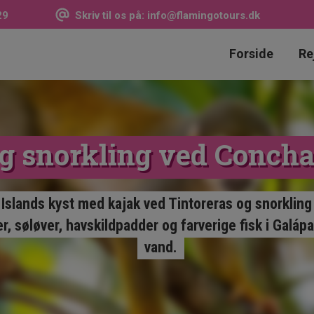
29
Skriv til os på:
info@flamingotours.dk
Forside
Re
g snorkling ved Concha
 Islands kyst med kajak ved Tintoreras og snorkling
r, søløver, havskildpadder og farverige fisk i Galápa
vand.