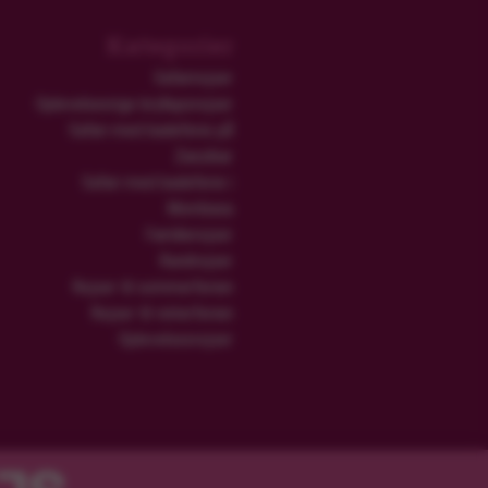
Kategorier
Safarirejser
Oplevelsesrige bryllupsrejser
Safari med badeferie på
Zanzibar
Safari med badeferie i
Mombasa
Familierejser
Rundrejser
Rejser til sommerferien
Rejser til vinterferien
Oplevelsesrejser