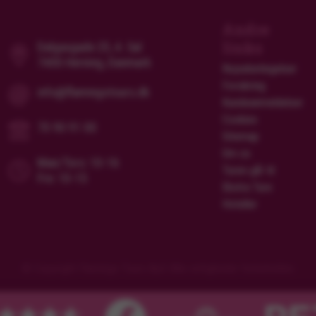
Andre
links
Dalgasgade 25, 4. Sal
7400 Herning, Danmark
Rejsebetingelser
Forsikring
info@flamingotours.dk
Kundeanmeldelser
Cookies
70 90 91 00
Sitemap
Om os
Man/Tors: 10-16
Turen går til
Fre: 10-15
Ekstra Ture
Hoteller
© Copyright Flamingo Tours ApS Alle rettigheder forbeholdes