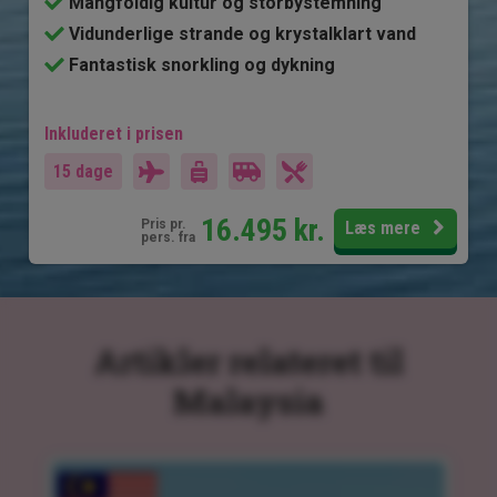
Mangfoldig kultur og storbystemning
Vidunderlige strande og krystalklart vand
Fantastisk snorkling og dykning
Inkluderet i prisen
15 dage
16.495
kr.
Pris pr.
Læs mere
pers. fra
Artikler relateret til
Malaysia