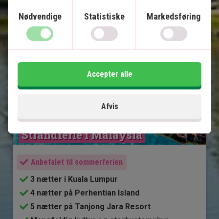
Nødvendige
Statistiske
Markedsføring
Se kort
Malaysia
Accepter alle
Afvis
Strandferie i Malaysia
Anbefalet til sommerferien
3 nætter i Kuala Lumpur
4 nætter på Perhentian Island
5 nætter på Tanjong Jara Resort