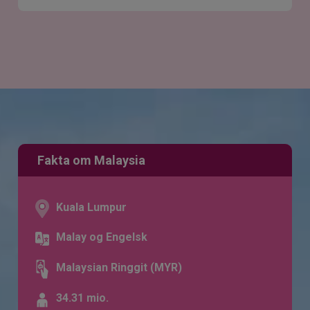
Fakta om Malaysia
Kuala Lumpur
Malay og Engelsk
Malaysian Ringgit (MYR)
34.31 mio.