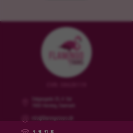
CVR: 38628119
Dalgasgade 25, 4. Sal
7400 Herning, Danmark
info@flamingotours.dk
70 90 91 00