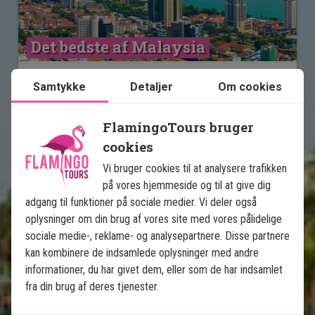
Det bedste af Malaysia
6 nætters rundrejse
Samtykke
Detaljer
Om cookies
5 nætters badeferie
Kuala Lumpur
FlamingoTours bruger
Ipoh
cookies
Penang
Vi bruger cookies til at analysere trafikken
Langkawi
på vores hjemmeside og til at give dig
Alle transfers inkluderet
adgang til funktioner på sociale medier. Vi deler også
oplysninger om din brug af vores site med vores pålidelige
sociale medie-, reklame- og analysepartnere. Disse partnere
Inkluderet i prisen
kan kombinere de indsamlede oplysninger med andre
14 dage
informationer, du har givet dem, eller som de har indsamlet
fra din brug af deres tjenester.
14.995
kr.
Pris pr.
Læs mere
pers. fra