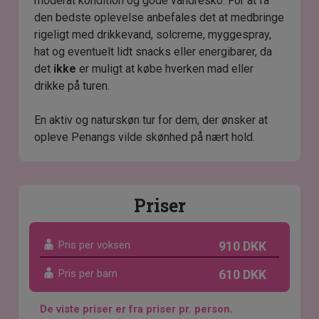
moderat kondition og gode vandresko. For at få
den bedste oplevelse anbefales det at medbringe
rigeligt med drikkevand, solcreme, myggespray,
hat og eventuelt lidt snacks eller energibarer, da
det
ikke
er muligt at købe hverken mad eller
drikke på turen.
En aktiv og naturskøn tur for dem, der ønsker at
opleve Penangs vilde skønhed på nært hold.
Priser
Pris per voksen
910 DKK
Pris per barn
610 DKK
De viste priser er fra priser pr. person.