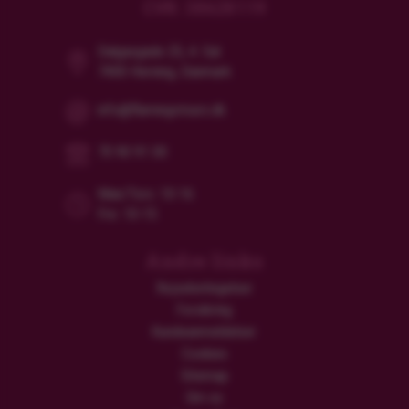
CVR: 38628119
Dalgasgade 25, 4. Sal
7400 Herning, Danmark
info@flamingotours.dk
70 90 91 00
Man/Tors: 10-16
Fre: 10-15
Andre links
Rejsebetingelser
Forsikring
Kundeanmeldelser
Cookies
Sitemap
Om os