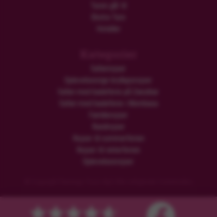
Turen går til
Ekstra Ture
Hoteller
Kategorier
Safarirejser
Oplevelsesrige bryllupsrejser
Safari med badeferie på Zanzibar
Safari med badeferie i Mombasa
Familierejser
Rundrejser
Rejser til sommerferien
Rejser til vinterferien
Oplevelsesrejser
© Copyright Flamingo Tours ApS Alle rettigheder forbeholdes