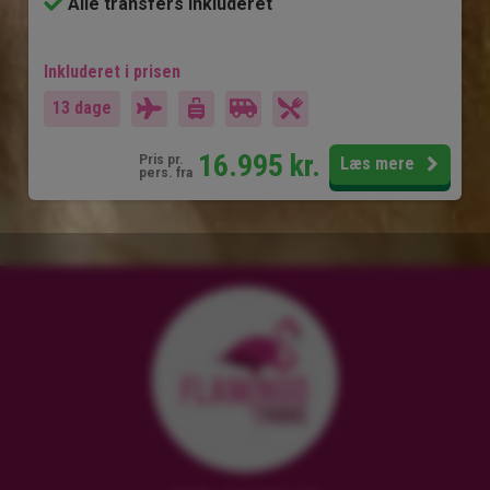
Alle transfers inkluderet
Inkluderet i prisen
13 dage
16.995
kr.
Pris pr.
Læs mere
pers. fra