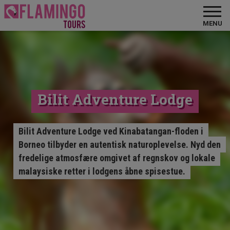
MENU
Bilit Adventure Lodge
Bilit Adventure Lodge ved Kinabatangan-floden i
Borneo tilbyder en autentisk naturoplevelse. Nyd den
fredelige atmosfære omgivet af regnskov og lokale
malaysiske retter i lodgens åbne spisestue.