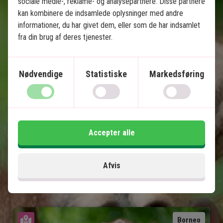
sociale medie-, reklame- og analysepartnere. Disse partnere
Malay
kan kombinere de indsamlede oplysninger med andre
informationer, du har givet dem, eller som de har indsamlet
Malaysian Ringgit (MYR)
fra din brug af deres tjenester.
17.26 mio.
Nødvendige
Statistiske
Markedsføring
23°C-31°C
Sommertid -6 timer, vintertid -7 timer
Accepter alle
Afvis
Se kort
Borneo