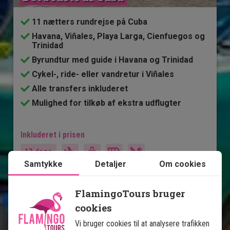
11 nætters rundrejse på Cuba
Havana, Viñales, Playa Larga, Cienfuegos og
Trinidad
Byrundtur med guide i Havana og Trinidad
Cykel-, ride- eller vandretur i Viñales
Alle transfers inkluderet
Mulighed for tilkøb af ekstra udflugter
Inkluderet i prisen
13 dage
Samtykke
Detaljer
Om cookies
14.495
kr.
Pris pr.
Læs mere
pers. fra
FlamingoTours bruger
cookies
Vi bruger cookies til at analysere trafikken
Se kort
Cuba