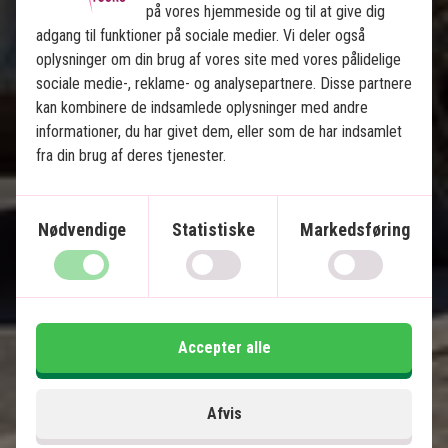
på vores hjemmeside og til at give dig
adgang til funktioner på sociale medier. Vi deler også
oplysninger om din brug af vores site med vores pålidelige
sociale medie-, reklame- og analysepartnere. Disse partnere
kan kombinere de indsamlede oplysninger med andre
informationer, du har givet dem, eller som de har indsamlet
fra din brug af deres tjenester.
Det bedste af Cuba med badeferie i 
Varadero
Nødvendige
Statistiske
Markedsføring
10 nætters rundrejse på Cuba
4 nætter i Varadero
Havana, Viñales, Playa Larga, Cienfuegos og
Trinidad
Afslappende badeferie med all inclusive
Accepter alle
Byrundtur med guide i Havana og Trinidad
Cykel-, ride- eller vandretur i Viñales
Afvis
Alle transfers inkluderet