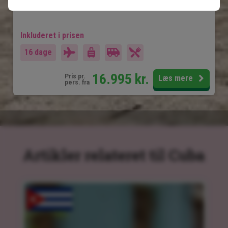
Mulighed for tilkøb af ekstra udflugter
Inkluderet i prisen
16 dage
16.995
kr.
Pris pr.
Læs mere
pers. fra
Artikler relateret til Cuba