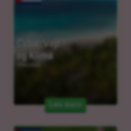
Cuba: Vejr 
og Klima
11.04.2024
Læs mere