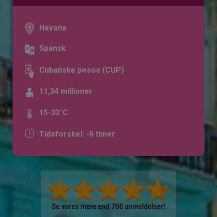
Havana
Spansk
Cubanske pesos (CUP)
11,34 millioner
15-33°C
Tidsforskel: -6 timer