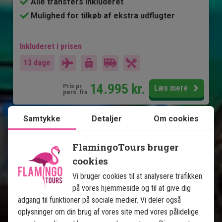
Alle transfers inkluderet
Mulighed for tilkøb af ekstra udflugter
Inkluderet i prisen
13 dage
14.995
kr.
Pris pr.
Læs mere
pers. fra
Samtykke
Detaljer
Om cookies
Se kort
Cuba
FlamingoTours bruger
cookies
Vi bruger cookies til at analysere trafikken
på vores hjemmeside og til at give dig
adgang til funktioner på sociale medier. Vi deler også
oplysninger om din brug af vores site med vores pålidelige
Det bedste af Cuba med badeferie i 