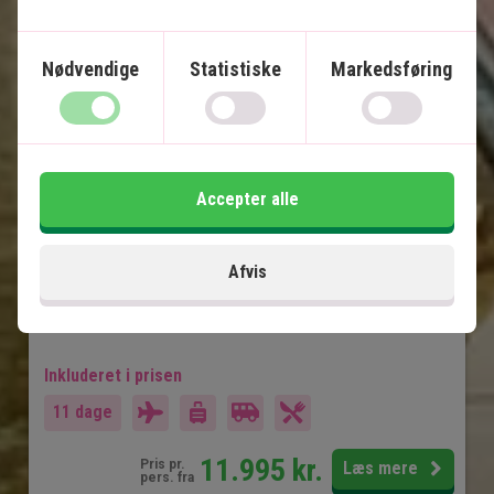
Indiens gyldne trekant med 
tigersafari
Nødvendige
Statistiske
Markedsføring
8 nætters rundrejse
Privat, engelsktalende chauffør
Old Delhi og New Delhi
Jaipur
Accepter alle
Ranthambore Nationalpark
Fatehpur Sikri
Afvis
Taj Mahal
Agra Fort
Inkluderet i prisen
11 dage
11.995
kr.
Pris pr.
Læs mere
pers. fra