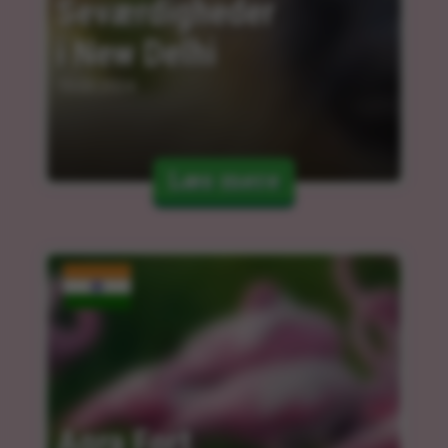
Seværdigheder 
i New Delhi
15.03.2024
Læs mere
Agra Fort