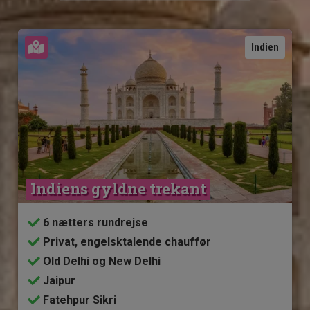
Se kort
Indien
Indiens gyldne trekant
6 nætters rundrejse
Privat, engelsktalende chauffør
Old Delhi og New Delhi
Jaipur
Fatehpur Sikri