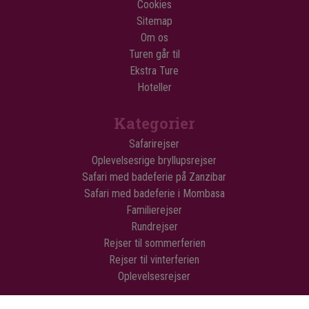
Cookies
Sitemap
Om os
Turen går til
Ekstra Ture
Hoteller
Kategorier
Safarirejser
Oplevelsesrige bryllupsrejser
Safari med badeferie på Zanzibar
Safari med badeferie i Mombasa
Familierejser
Rundrejser
Rejser til sommerferien
Rejser til vinterferien
Oplevelsesrejser
© Copyright Flamingo Tours ApS Alle rettigheder forbeholdes