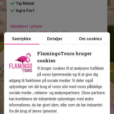
Taj Mahal
Agra Fort
Inkluderet i prisen
9 dage
Samtykke
Detaljer
Om cookies
9.995
kr.
Pris pr.
Læs mere
pers. fra
FlamingoTours bruger
cookies
Vi bruger cookies til at analysere trafikken
Se kort
Indien
på vores hjemmeside og til at give dig
adgang til funktioner på sociale medier. Vi deler også
oplysninger om din brug af vores site med vores pålidelige
sociale medie-, reklame- og analysepartnere. Disse partnere
kan kombinere de indsamlede oplysninger med andre
informationer, du har givet dem, eller som de har indsamlet
fra din brug af deres tjenester.