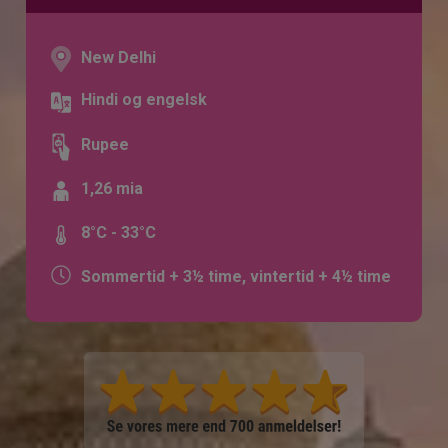
New Delhi
Hindi og engelsk
Rupee
1,26 mia
8°C - 33°C
Sommertid + 3½ time, vintertid + 4½ time