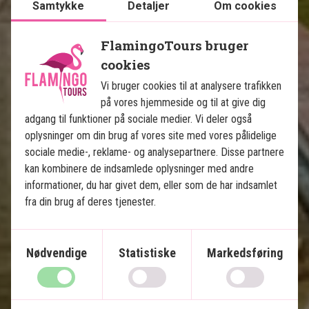
Samtykke
Detaljer
Om cookies
FlamingoTours bruger
cookies
Vi bruger cookies til at analysere trafikken
på vores hjemmeside og til at give dig
Indiens gyldne trekant med 
adgang til funktioner på sociale medier. Vi deler også
tigersafari
oplysninger om din brug af vores site med vores pålidelige
sociale medie-, reklame- og analysepartnere. Disse partnere
8 nætters rundrejse
kan kombinere de indsamlede oplysninger med andre
informationer, du har givet dem, eller som de har indsamlet
Privat, engelsktalende chauffør
fra din brug af deres tjenester.
Old Delhi og New Delhi
Jaipur
Ranthambore Nationalpark
Nødvendige
Statistiske
Markedsføring
Fatehpur Sikri
Taj Mahal
Agra Fort