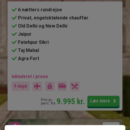
6 nætters rundrejse
Privat, engelsktalende chauffør
Old Delhi og New Delhi
Jaipur
Fatehpur Sikri
Taj Mahal
Agra Fort
Inkluderet i prisen
9 dage
9.995
kr.
Pris pr.
Læs mere
pers. fra
Se kort
Indien