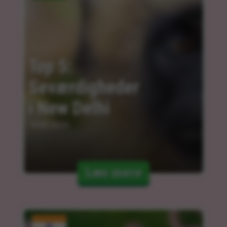
Top 5: 
Seværdigheder 
i New Delhi
15.03.2024
Læs mere