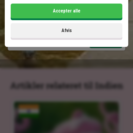
Accepter alle
Inkluderet i prisen
11 dage
Afvis
11.995
kr.
Pris pr.
Læs mere
pers. fra
Artikler relateret til Indien