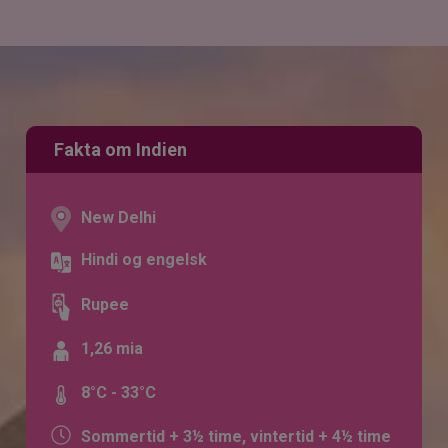
Fakta om Indien
New Delhi
Hindi og engelsk
Rupee
1,26 mia
8°C - 33°C
Sommertid + 3½ time, vintertid + 4½ time