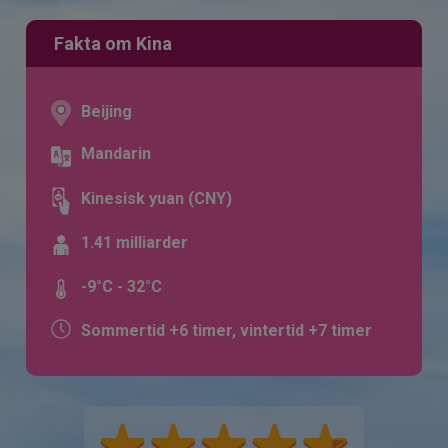
Fakta om Kina
Beijing
Mandarin
Kinesisk yuan (CNY)
1.41 milliarder
-9°C - 32°C
Sommertid +6 timer, vintertid +7 timer