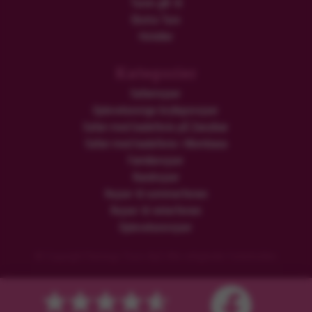
Turen går til
Ekstra Ture
Hoteller
Kategorier
Safarirejser
Oplevelsesrige bryllupsrejser
Safari med badeferie på Zanzibar
Safari med badeferie i Mombasa
Familierejser
Rundrejser
Rejser til sommerferien
Rejser til vinterferien
Oplevelsesrejser
© Copyright Flamingo Tours ApS Alle rettigheder forbeholdes