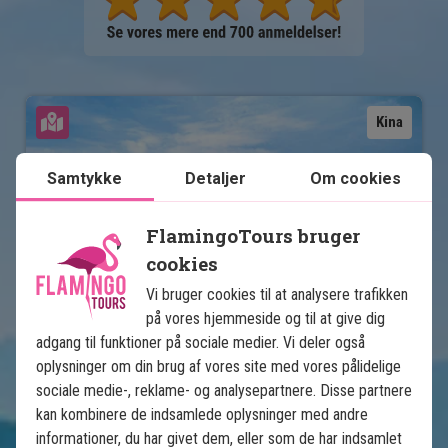
Se kort
Kina
Samtykke
Detaljer
Om cookies
FlamingoTours bruger
cookies
Vi bruger cookies til at analysere trafikken
på vores hjemmeside og til at give dig
Essensen af Kina
adgang til funktioner på sociale medier. Vi deler også
oplysninger om din brug af vores site med vores pålidelige
9 nætter i Kina
sociale medie-, reklame- og analysepartnere. Disse partnere
Den kinesiske mur
kan kombinere de indsamlede oplysninger med andre
Den forbudte by i Beijing
informationer, du har givet dem, eller som de har indsamlet