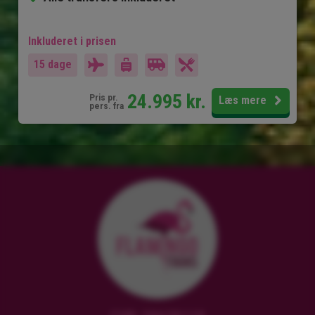
Inkluderet i prisen
15 dage
24.995
kr.
Pris pr.
Læs mere
pers. fra