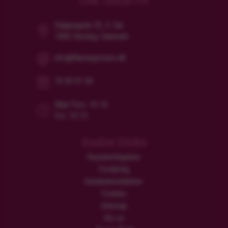
CVR: 38628119
Dalgasgade 25, 4. Sal
7400 Herning, Danmark
info@flamingotours.dk
70 90 91 00
Man/Tors: 10-16
Fre: 10-15
Andre links
Rejsebetingelser
Forsikring
Kundeanmeldelser
Cookies
Sitemap
Om os