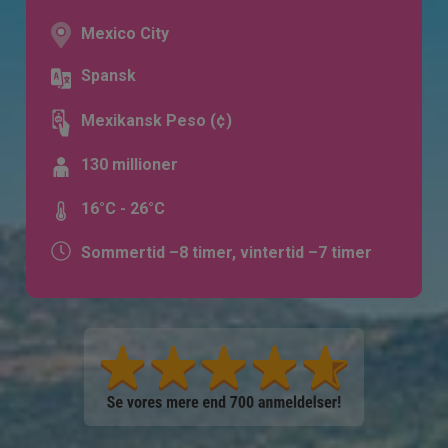
Mexico City
Spansk
Mexikansk Peso (¢)
130 millioner
16°C - 26°C
Sommertid –8 timer, vintertid –7 timer