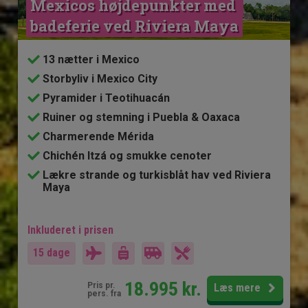
Mexicos højdepunkter med 
badeferie ved Riviera Maya
13 nætter i Mexico
Storbyliv i Mexico City
Pyramider i Teotihuacán
Ruiner og stemning i Puebla & Oaxaca
Charmerende Mérida
Chichén Itzá og smukke cenoter
Lækre strande og turkisblåt hav ved Riviera
Maya
Inkluderet i prisen
15 dage
18.995
kr.
Pris pr.
Læs mere
pers. fra