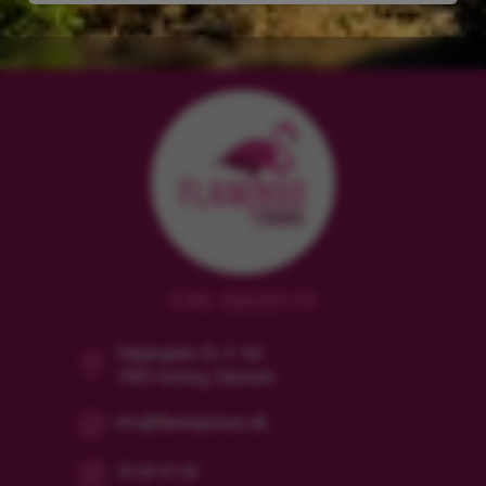
CVR: 38628119
Dalgasgade 25, 4. Sal
7400 Herning, Danmark
info@flamingotours.dk
70 90 91 00