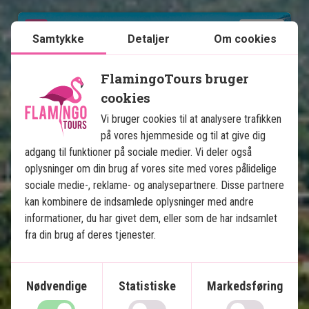
Se kort
Mexico
Samtykke
Detaljer
Om cookies
FlamingoTours bruger
cookies
Vi bruger cookies til at analysere trafikken
på vores hjemmeside og til at give dig
Mexicos højdepunkter med 
adgang til funktioner på sociale medier. Vi deler også
badeferie på Isla Holbox
oplysninger om din brug af vores site med vores pålidelige
sociale medie-, reklame- og analysepartnere. Disse partnere
kan kombinere de indsamlede oplysninger med andre
13 nætters rundrejse
informationer, du har givet dem, eller som de har indsamlet
Storbyliv i Mexico City
fra din brug af deres tjenester.
Pyramider i Teotihuacán
Ruiner i Puebla & Oaxaca
Charmerende Mérida
Nødvendige
Statistiske
Markedsføring
Chichén Itzá & cenoter