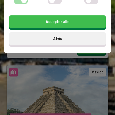
Paradisstrande på Isla Holbox
Lokal engelsktalende guide på alle udflugter
Accepter alle
Inkluderet i prisen
15 dage
Afvis
20.495
kr.
Pris pr.
Læs mere
pers. fra
Se kort
Mexico