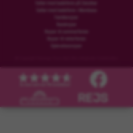
Safari med badeferie på Zanzibar
Safari med badeferie i Mombasa
Familierejser
Rundrejser
Rejser til sommerferien
Rejser til vinterferien
Oplevelsesrejser
© Copyright Flamingo Tours ApS Alle rettigheder forbeholdes