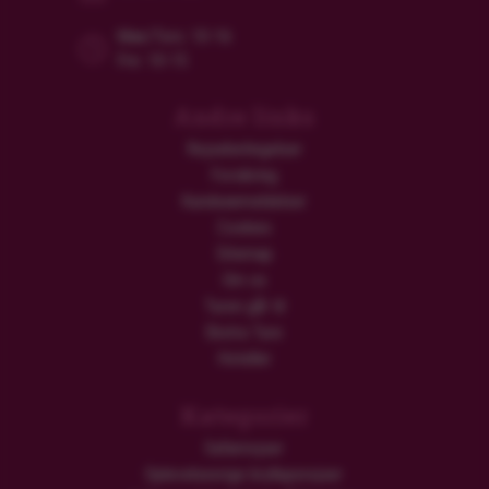
Man/Tors: 10-16
Fre: 10-15
Andre links
Rejsebetingelser
Forsikring
Kundeanmeldelser
Cookies
Sitemap
Om os
Turen går til
Ekstra Ture
Hoteller
Kategorier
Safarirejser
Oplevelsesrige bryllupsrejser