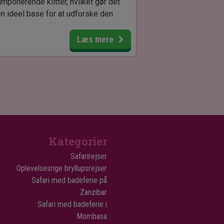
imponerende klitter, hvilket gør det
 en ideel base for at udforske den
rdensberømte Sossusvlei og
dvlei.
Læs mere
ert Camp byder på en dejlig
mmingpool, hvor du kan slappe af
køle ned efter en dag fyldt med
ntyr. Stjernekiggeri om aftenen er
å en uforglemmelig oplevelse
ket være den klare ørkenhimmel.
Kategorier
 rummelige og moderne bungalows
Safarirejser
Desert Camp er designet til at
Oplevelsesrige bryllupsrejser
lte ind i den omkringliggende natur.
Safari med badeferie på
har enten en dobbeltseng eller to
Zanzibar
eltsenge, og hver bungalow er
Safari med badeferie i
tyret med aircondition, en privat
Mombasa
rasse og en lille køkkenniche. Der er