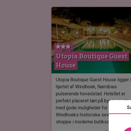
Utopia Boutique Guest
House
Utopia Boutique Guest House ligger 
hjertet af Windhoek, Namibias
pulserende hovedstad. Hotellet er
perfekt placeret tæt på byens centr
S
med gode muligheder for at udforsk
Windhoeks historiske seværdigheder
shoppe i moderne butikscentre eller
opleve det lokale liv.