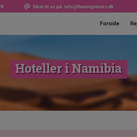
29
Skriv til os på:
info@flamingotours.dk
Forside
Re
Hoteller i Namibia