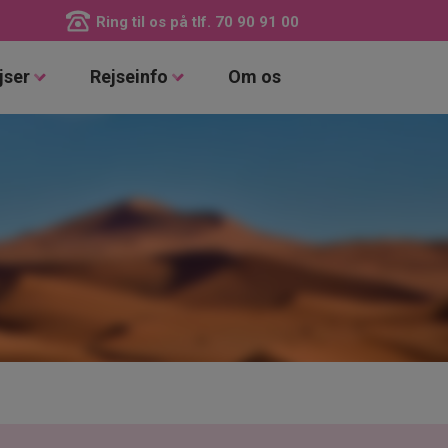
Ring til os på tlf.
70 90 91 00
jser
Rejseinfo
Om os