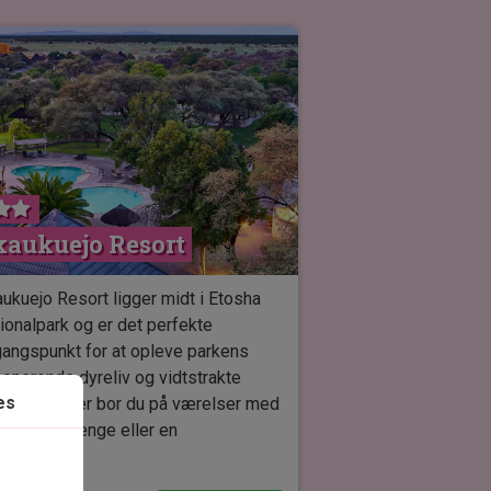
kaukuejo Resort
ukuejo Resort ligger midt i Etosha
ionalpark og er det perfekte
angspunkt for at opleve parkens
onerende dyreliv og vidtstrakte
es
dskaber. Her bor du på værelser med
en enkeltsenge eller en
beltseng.