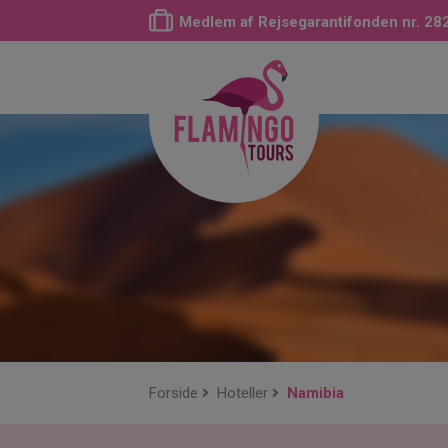
Medlem af Rejsegarantifonden nr. 28
Forside
Hoteller
Namibia