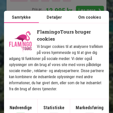
12.995
kr.
Pris pr.
Læs mere
pers. fra
Samtykke
Detaljer
Om cookies
FlamingoTours bruger
Se kort
Thailand
cookies
Vi bruger cookies til at analysere trafikken
på vores hjemmeside og til at give dig
adgang til funktioner på sociale medier. Vi deler også
oplysninger om din brug af vores site med vores pålidelige
sociale medie-, reklame- og analysepartnere. Disse partnere
Jungle & badeferie: Khao Lak, 
kan kombinere de indsamlede oplysninger med andre
informationer, du har givet dem, eller som de har indsamlet
Khao Sok og Koh Yao
fra din brug af deres tjenester.
5 nætter i Khao Lak
2 nætter i Khao Sok Nationalpark
Nødvendige
Statistiske
Markedsføring
5 nætter på Koh Yao Noi