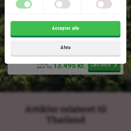
Dejlige strande og fantastisk snorkling
Overnatning i flydende bungalow i junglen
Privat transfer
Accepter alle
Inkluderet i prisen
Afvis
15 dage
13.495
kr.
Pris pr.
Læs mere
pers. fra
Artikler relateret til
Thailand