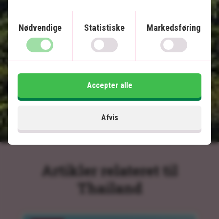
Overnatning i flydende bungalow i junglen
Privat transfer
Nødvendige
Statistiske
Markedsføring
Inkluderet i prisen
15 dage
Accepter alle
13.495
kr.
Pris pr.
Læs mere
pers. fra
Afvis
Artikler relateret til
Thailand