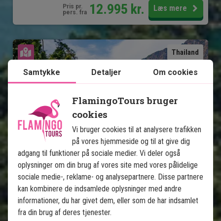
12.995
kr.
Pris pr.
Læs mere
pers. fra
Se kort
Thailand
Samtykke
Detaljer
Om cookies
FlamingoTours bruger
cookies
Vi bruger cookies til at analysere trafikken
Jungle & badeferie: Khao Lak, 
på vores hjemmeside og til at give dig
Khao Sok og Koh Yao
adgang til funktioner på sociale medier. Vi deler også
oplysninger om din brug af vores site med vores pålidelige
sociale medie-, reklame- og analysepartnere. Disse partnere
5 nætter i Khao Lak
kan kombinere de indsamlede oplysninger med andre
2 nætter i Khao Sok Nationalpark
informationer, du har givet dem, eller som de har indsamlet
5 nætter på Koh Yao Noi
fra din brug af deres tjenester.
Dejlige strande og fantastisk snorkling