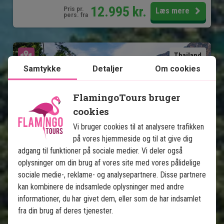
12.995
kr.
Pris pr.
Læs mere
pers. fra
Se kort
Thailand
Samtykke
Detaljer
Om cookies
FlamingoTours bruger
cookies
Vi bruger cookies til at analysere trafikken
på vores hjemmeside og til at give dig
Jungle & badeferie: Khao Lak, 
adgang til funktioner på sociale medier. Vi deler også
Khao Sok og Koh Yao
oplysninger om din brug af vores site med vores pålidelige
sociale medie-, reklame- og analysepartnere. Disse partnere
5 nætter i Khao Lak
kan kombinere de indsamlede oplysninger med andre
2 nætter i Khao Sok Nationalpark
informationer, du har givet dem, eller som de har indsamlet
5 nætter på Koh Yao Noi
fra din brug af deres tjenester.