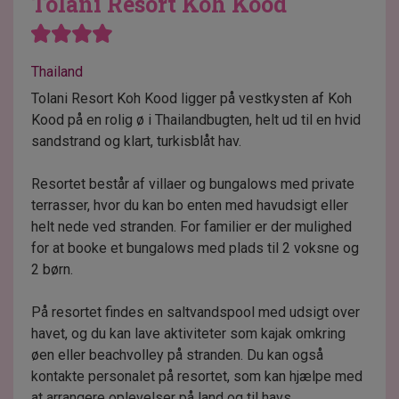
Tolani Resort Koh Kood
Thailand
Tolani Resort Koh Kood ligger på vestkysten af Koh
Kood på en rolig ø i Thailandbugten, helt ud til en hvid
sandstrand og klart, turkisblåt hav.
Resortet består af villaer og bungalows med private
terrasser, hvor du kan bo enten med havudsigt eller
helt nede ved stranden. For familier er der mulighed
for at booke et bungalows med plads til 2 voksne og
2 børn.
På resortet findes en saltvandspool med udsigt over
havet, og du kan lave aktiviteter som kajak omkring
øen eller beachvolley på stranden. Du kan også
kontakte personalet på resortet, som kan hjælpe med
at arrangere oplevelser på land og til havs.