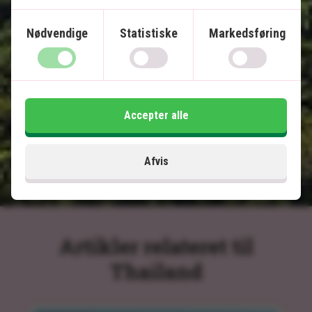
Dejlige strande og fantastisk snorkling
Overnatning i flydende bungalow i junglen
Nødvendige
Statistiske
Markedsføring
Privat transfer
Inkluderet i prisen
15 dage
Accepter alle
13.495
kr.
Pris pr.
Læs mere
pers. fra
Afvis
Artikler relateret til
Thailand