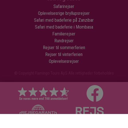
Safarirejser
Oplevelsesrige bryllupsrejser
Safari med badeferie på Zanzibar
Safari med badeferie i Mombasa
Familierejser
Rundrejser
Rejser til sommerferien
Rejser til vinterferien
Oplevelsesrejser
© Copyright Flamingo Tours ApS Alle rettigheder forbeholdes