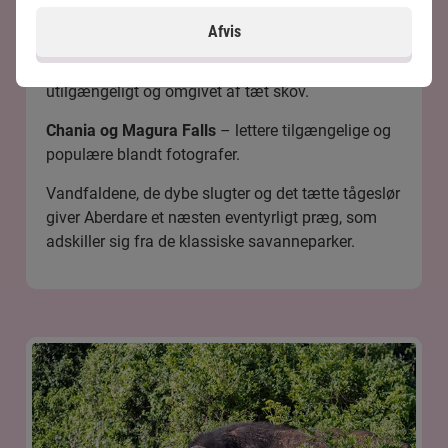
Karuru Falls
– det højeste i parken med tre
niveauer og et samlet fald på over 270 meter.
Afvis
Gura Falls
– lige så imponerende, men mere
utilgængeligt og omgivet af tæt skov.
Chania og Magura Falls
– lettere tilgængelige og
populære blandt fotografer.
Vandfaldene, de dybe slugter og det tætte tågeslør
giver Aberdare et næsten eventyrligt præg, som
adskiller sig fra de klassiske savanneparker.