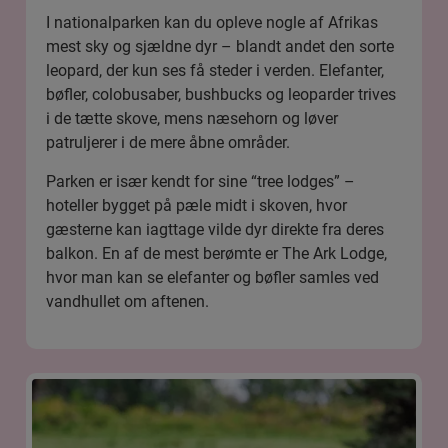
I nationalparken kan du opleve nogle af Afrikas
mest sky og sjældne dyr – blandt andet den sorte
leopard, der kun ses få steder i verden. Elefanter,
bøfler, colobusaber, bushbucks og leoparder trives
i de tætte skove, mens næsehorn og løver
patruljerer i de mere åbne områder.
Parken er især kendt for sine “tree lodges” –
hoteller bygget på pæle midt i skoven, hvor
gæsterne kan iagttage vilde dyr direkte fra deres
balkon. En af de mest berømte er The Ark Lodge,
hvor man kan se elefanter og bøfler samles ved
vandhullet om aftenen.