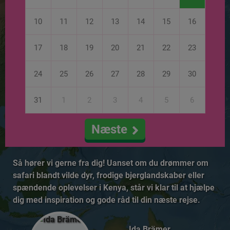
10
11
12
13
14
15
16
17
18
19
20
21
22
23
24
25
26
27
28
29
30
31
1
2
3
4
5
6
Næste
Så hører vi gerne fra dig! Uanset om du drømmer om
safari blandt vilde dyr, frodige bjerglandskaber eller
spændende oplevelser i Kenya, står vi klar til at hjælpe
dig med inspiration og gode råd til din næste rejse.
Ida Brämer