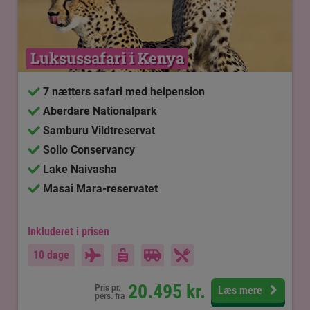
Luksussafari i Kenya
7 nætters safari med helpension
Aberdare Nationalpark
Samburu Vildtreservat
Solio Conservancy
Lake Naivasha
Masai Mara-reservatet
Inkluderet i prisen
10 dage
20.495
kr.
Pris pr.
Læs mere
pers. fra