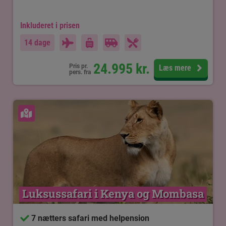
Inkluderet i prisen
14 dage
24.995
kr.
Pris pr.
Læs mere
pers. fra
Se kort
Luksussafari i Kenya og Mombasa
7 nætters safari med helpension