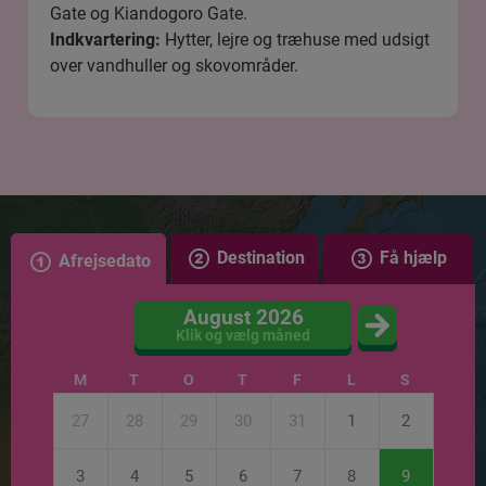
Gate og Kiandogoro Gate.
Indkvartering:
Hytter, lejre og træhuse med udsigt
over vandhuller og skovområder.
Destination
Få hjælp
Afrejsedato
August 2026
Klik og vælg måned
M
T
O
T
F
L
S
27
28
29
30
31
1
2
3
4
5
6
7
8
9