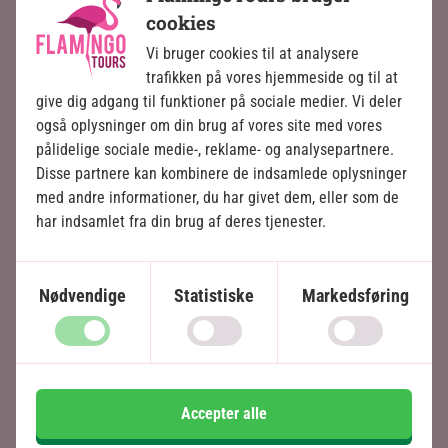
cookies
Vi bruger cookies til at analysere
trafikken på vores hjemmeside og til at
give dig adgang til funktioner på sociale medier. Vi deler
også oplysninger om din brug af vores site med vores
pålidelige sociale medie-, reklame- og analysepartnere.
Disse partnere kan kombinere de indsamlede oplysninger
med andre informationer, du har givet dem, eller som de
har indsamlet fra din brug af deres tjenester.
Vandfald og
Nødvendige
Statistiske
Markedsføring
naturfænomener i Aberdare
Nationalpark
Aberdare Nationalpark huser nogle af Kenyas
Accepter alle
mest spektakulære vandfald.