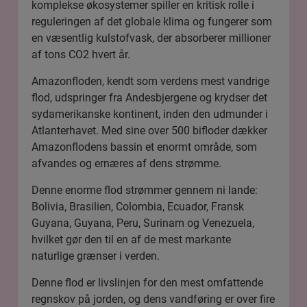
komplekse økosystemer spiller en kritisk rolle i
reguleringen af det globale klima og fungerer som
en væsentlig kulstofvask, der absorberer millioner
af tons CO2 hvert år.
Amazonfloden, kendt som verdens mest vandrige
flod, udspringer fra Andesbjergene og krydser det
sydamerikanske kontinent, inden den udmunder i
Atlanterhavet. Med sine over 500 bifloder dækker
Amazonflodens bassin et enormt område, som
afvandes og ernæres af dens strømme.
Denne enorme flod strømmer gennem ni lande:
Bolivia, Brasilien, Colombia, Ecuador, Fransk
Guyana, Guyana, Peru, Surinam og Venezuela,
hvilket gør den til en af de mest markante
naturlige grænser i verden.
Denne flod er livslinjen for den mest omfattende
regnskov på jorden, og dens vandføring er over fire