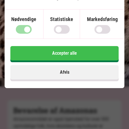
13°C - 27°C
Sommertid -7 timer, vintertid -6 timer
Nødvendige
Statistiske
Markedsføring
Accepter alle
Afvis
Bevarelse af Amazonas
Amazonområdet er også hjemsted for over 300
oprindelige folk, hvis eksistens og kulturer er