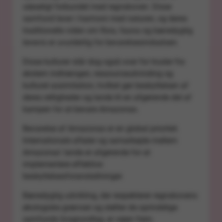
uløseligt forbundet med regnskoven. Disse
samfund lever i harmoni med naturen, og deres
traditionelle viden om flora, fauna og bæredygtig
levevis er uvurderlig for bevarelsesindsatsen.
Disse kulturer står dog også over for trusler fra
ekstern indtrængen, ressourceudvinding og
kulturel assimilation, hvilket gør beskyttelsen af
deres rettigheder og lande til en afgørende del af
kampen for at bevare Amazonas.
Bevarelse af Amazonas er en global prioritet.
Internationale aftaler og samarbejde mellem
Amazonas' lande er afgørende for at
implementere effektive
beskyttelsesforanstaltninger.
Bæredygtig udvikling, der respekterer regnskovens
økologiske grænser og støtter de oprindelige
samfunds livsgrundlag, er vejen frem.