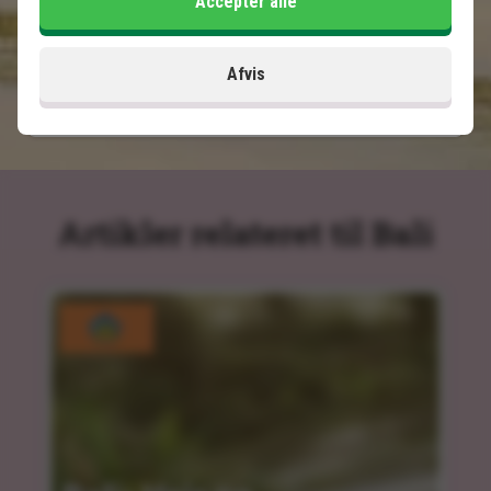
Accepter alle
Inkluderet i prisen
14 dage
Afvis
13.495
kr.
Pris pr.
Læs mere
pers. fra
Artikler relateret til Bali