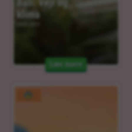
Bali: Vejr og 
klima
04.03.2024
Læs mere