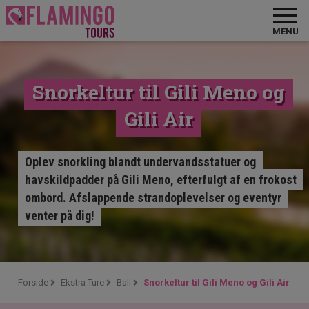
MENU
Snorkeltur til Gili Meno og
Gili Air
Oplev snorkling blandt undervandsstatuer og
havskildpadder på Gili Meno, efterfulgt af en frokost
ombord. Afslappende strandoplevelser og eventyr
venter på dig!
Forside
Ekstra Ture
Bali
Snorkeltur til Gili Meno og Gili Air