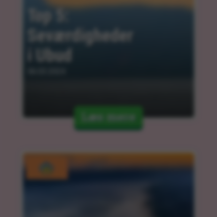
Top 5: 
Seværdigheder 
i Ubud
06.03.2024
Læs mere