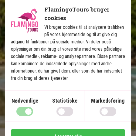
FlamingoTours bruger
cookies
Vi bruger cookies til at analysere trafikken
på vores hjemmeside og til at give dig
adgang til funktioner på sociale medier. Vi deler også
Balis højdepunkter & badeferie på 
oplysninger om din brug af vores site med vores pålidelige
Nusa Lembongan
sociale medie-, reklame- og analysepartnere. Disse partnere
kan kombinere de indsamlede oplysninger med andre
8 nætters rundrejse – Ubud, Lovina og Sanur
informationer, du har givet dem, eller som de har indsamlet
3 nætters badeferie på Nusa Lembongan
fra din brug af deres tjenester.
Privat chauffør/guide
4-stjernede hoteller med swimmingpool
Nødvendige
Statistiske
Markedsføring
Templer, risterrasser og lavastrande
Ø-stemning, paradisstrande og snorkling
Mange oplevelser inkluderet