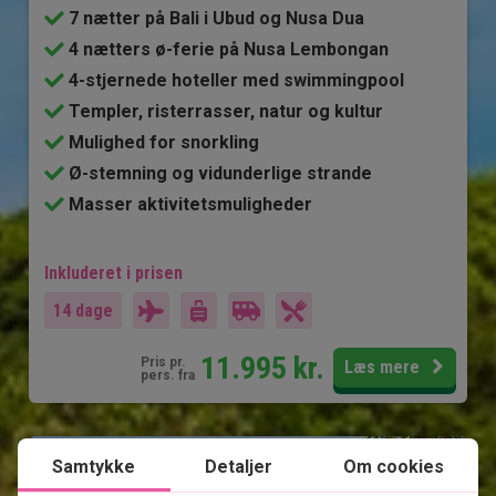
7 nætter på Bali i Ubud og Nusa Dua
4 nætters ø-ferie på Nusa Lembongan
4-stjernede hoteller med swimmingpool
Templer, risterrasser, natur og kultur
Mulighed for snorkling
Ø-stemning og vidunderlige strande
Masser aktivitetsmuligheder
Inkluderet i prisen
14 dage
11.995
kr.
Pris pr.
Læs mere
pers. fra
Se kort
Bali
Samtykke
Detaljer
Om cookies