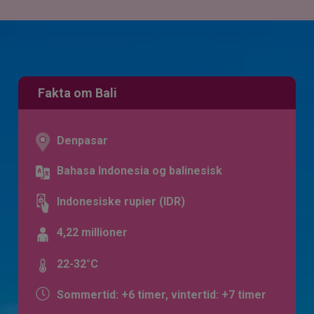
Fakta om Bali
Denpasar
Bahasa Indonesia og balinesisk
Indonesiske rupier (IDR)
4,22 millioner
22-32°C
Sommertid: +6 timer, vintertid: +7 timer