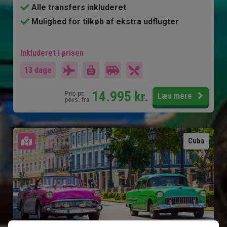
Alle transfers inkluderet
Mulighed for tilkøb af ekstra udflugter
Inkluderet i prisen
13 dage
14.995
kr.
Pris pr.
Læs mere
pers. fra
Se kort
Cuba