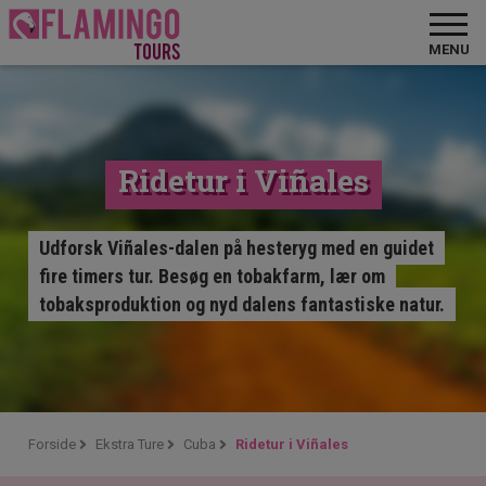
MENU
Ridetur i Viñales
Udforsk Viñales-dalen på hesteryg med en guidet
fire timers tur. Besøg en tobakfarm, lær om
tobaksproduktion og nyd dalens fantastiske natur.
Forside
Ekstra Ture
Cuba
Ridetur i Viñales