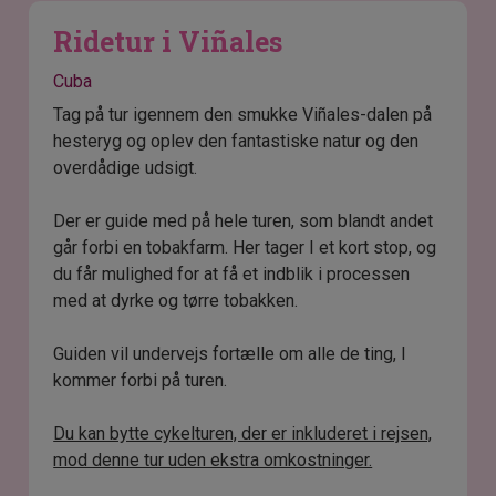
Ridetur i Viñales
Cuba
Tag på tur igennem den smukke Viñales-dalen på
hesteryg og oplev den fantastiske natur og den
overdådige udsigt.
Der er guide med på hele turen, som blandt andet
går forbi en tobakfarm. Her tager I et kort stop, og
du får mulighed for at få et indblik i processen
med at dyrke og tørre tobakken.
Guiden vil undervejs fortælle om alle de ting, I
kommer forbi på turen.
Du kan bytte cykelturen, der er inkluderet i rejsen,
mod denne tur uden ekstra omkostninger.