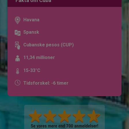
Fakta om Cuba
Havana
Spansk
Cubanske pesos (CUP)
11,34 millioner
15-33°C
Tidsforskel: -6 timer