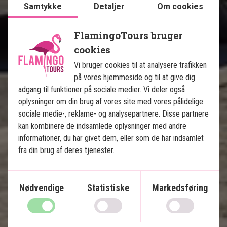
Det bedste af Cuba med badeferie i 
Samtykke
Detaljer
Om cookies
Varadero
FlamingoTours bruger
10 nætters rundrejse på Cuba
cookies
4 nætter i Varadero
Vi bruger cookies til at analysere trafikken
Havana, Viñales, Playa Larga, Cienfuegos og
på vores hjemmeside og til at give dig
Trinidad
adgang til funktioner på sociale medier. Vi deler også
Afslappende badeferie med all inclusive
oplysninger om din brug af vores site med vores pålidelige
Byrundtur med guide i Havana og Trinidad
sociale medie-, reklame- og analysepartnere. Disse partnere
Cykel-, ride- eller vandretur i Viñales
kan kombinere de indsamlede oplysninger med andre
Alle transfers inkluderet
informationer, du har givet dem, eller som de har indsamlet
fra din brug af deres tjenester.
Mulighed for tilkøb af ekstra udflugter
Inkluderet i prisen
Nødvendige
Statistiske
Markedsføring
16 dage
16.995
kr.
Pris pr.
Læs mere