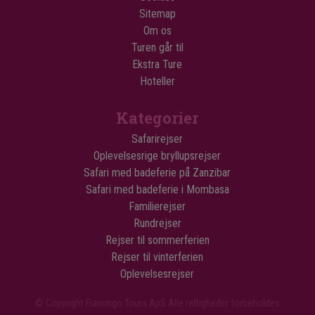
Sitemap
Om os
Turen går til
Ekstra Ture
Hoteller
Kategorier
Safarirejser
Oplevelsesrige bryllupsrejser
Safari med badeferie på Zanzibar
Safari med badeferie i Mombasa
Familierejser
Rundrejser
Rejser til sommerferien
Rejser til vinterferien
Oplevelsesrejser
© Copyright Flamingo Tours ApS Alle rettigheder forbeholdes