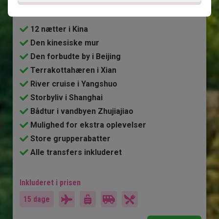
Kinas højdepunkter
12 nætter i Kina
Den kinesiske mur
Den forbudte by i Beijing
Terrakottahæren i Xian
River cruise i Yangshuo
Storbyliv i Shanghai
Bådtur i vandbyen Zhujiajiao
Mulighed for ekstra oplevelser
Store grupperabatter
Alle transfers inkluderet
Inkluderet i prisen
15 dage