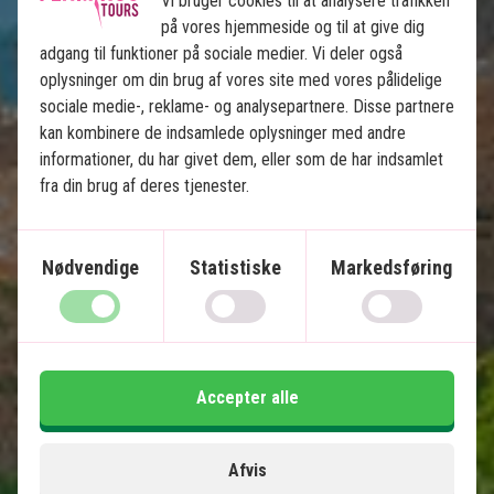
Vi bruger cookies til at analysere trafikken
Alle transfers inkluderet
på vores hjemmeside og til at give dig
adgang til funktioner på sociale medier. Vi deler også
oplysninger om din brug af vores site med vores pålidelige
Inkluderet i prisen
sociale medie-, reklame- og analysepartnere. Disse partnere
12 dage
kan kombinere de indsamlede oplysninger med andre
informationer, du har givet dem, eller som de har indsamlet
20.995
kr.
Pris pr.
Læs mere
fra din brug af deres tjenester.
pers. fra
Nødvendige
Statistiske
Markedsføring
Se kort
Kina
Accepter alle
Afvis