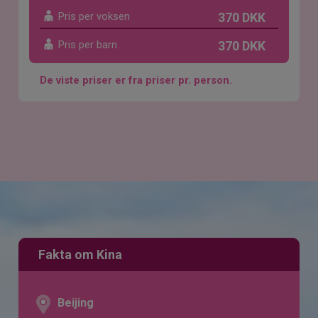
Pris per voksen
370 DKK
Pris per barn
370 DKK
De viste priser er fra priser pr. person.
Fakta om Kina
Beijing