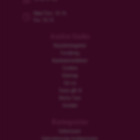
Man/Tors: 10-16
Fre: 10-15
Andre links
Rejsebetingelser
Forsikring
Kundeanmeldelser
Cookies
Sitemap
Om os
Turen går til
Ekstra Ture
Hoteller
Kategorier
Safarirejser
Oplevelsesrige bryllupsrejser