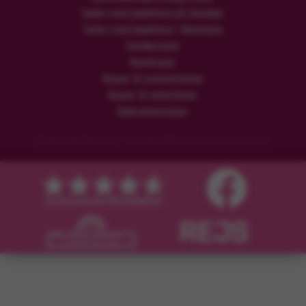
Safari med badeferie på Zanzibar
Safari med badeferie i Mombasa
Familierejser
Rundrejser
Rejser til sommerferien
Rejser til vinterferien
Oplevelsesrejser
© Copyright Flamingo Tours ApS Alle rettigheder forbeholdes