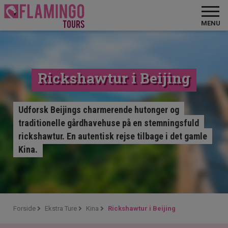
MENU
Rickshawtur i Beijing
Udforsk Beijings charmerende hutonger og
traditionelle gårdhavehuse på en stemningsfuld
rickshawtur. En autentisk rejse tilbage i det gamle
Kina.
Forside
Ekstra Ture
Kina
Rickshawtur i Beijing