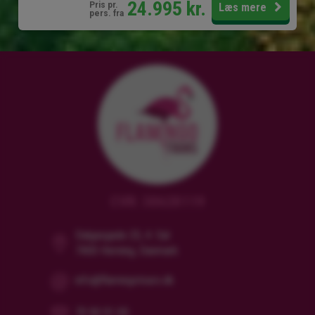
24.995
kr.
Pris pr.
Læs mere
pers. fra
CVR: 38628119
Dalgasgade 25, 4. Sal
7400 Herning, Danmark
info@flamingotours.dk
70 90 91 00