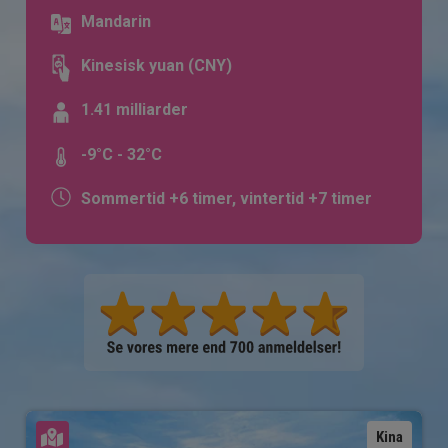
Mandarin
Kinesisk yuan (CNY)
1.41 milliarder
-9°C - 32°C
Sommertid +6 timer, vintertid +7 timer
Se kort
Kina