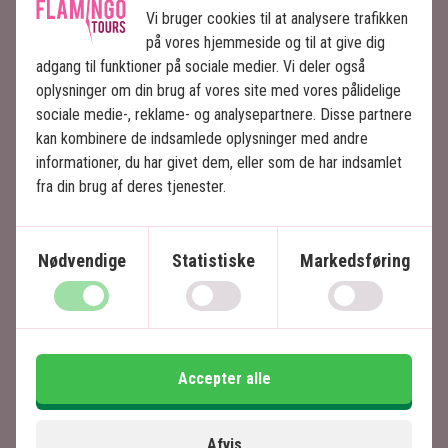
Vi bruger cookies til at analysere trafikken
Den private ø Íle des Deux Cocos ligger i Blue
på vores hjemmeside og til at give dig
Bay Marine Park og er indbegrebet af tropisk
adgang til funktioner på sociale medier. Vi deler også
luksus med rene, hvide sandstrande og roligt,
oplysninger om din brug af vores site med vores pålidelige
lyseblåt vand.
sociale medie-, reklame- og analysepartnere. Disse partnere
kan kombinere de indsamlede oplysninger med andre
Frokosten serveres på den berømte Ïle aux Cerfs,
informationer, du har givet dem, eller som de har indsamlet
der er kendt for sine fantastiske paradisstrande
fra din brug af deres tjenester.
og et must-see, når man rejser til Mauritius.
Nødvendige
Statistiske
Markedsføring
Priser
Pris per voksen
1290 DKK
Accepter alle
Pris per barn
1290 DKK
Afvis