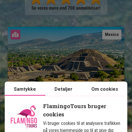
Se kort
Mexico
Mexicos højdepunkter med 
Samtykke
Detaljer
Om cookies
badeferie på Isla Holbox
FlamingoTours bruger
13 nætters rundrejse
cookies
Storbyliv i Mexico City
Vi bruger cookies til at analysere trafikken
Pyramider i Teotihuacán
på vores hjemmeside og til at give dig