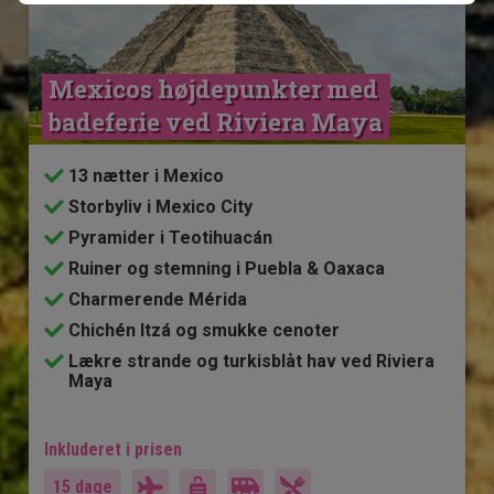
Mexicos højdepunkter med 
badeferie ved Riviera Maya
13 nætter i Mexico
Storbyliv i Mexico City
Pyramider i Teotihuacán
Ruiner og stemning i Puebla & Oaxaca
Charmerende Mérida
Chichén Itzá og smukke cenoter
Lækre strande og turkisblåt hav ved Riviera
Maya
Inkluderet i prisen
15 dage