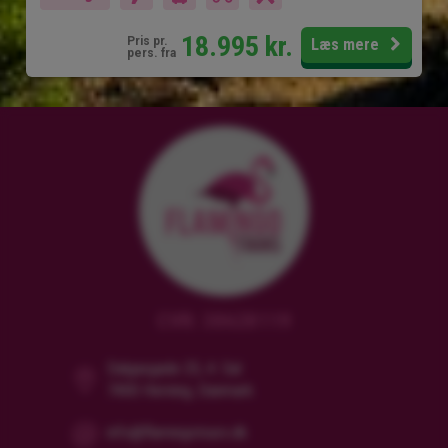
18.995
kr.
Pris pr.
Læs mere
pers. fra
CVR: 38628119
Dalgasgade 25, 4. Sal
7400 Herning, Danmark
info@flamingotours.dk