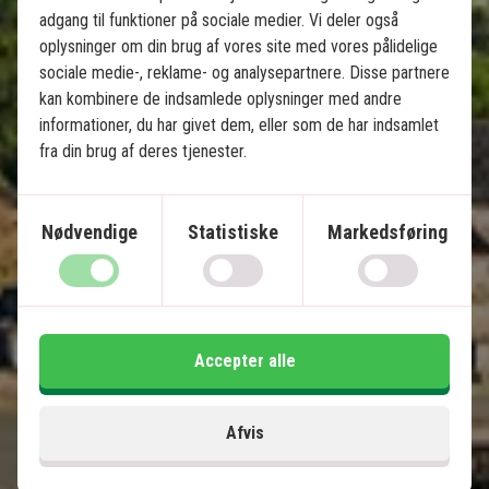
Ruiner i Puebla & Oaxaca
adgang til funktioner på sociale medier. Vi deler også
Charmerende Mérida
oplysninger om din brug af vores site med vores pålidelige
Chichén Itzá & cenoter
sociale medie-, reklame- og analysepartnere. Disse partnere
kan kombinere de indsamlede oplysninger med andre
Paradisstrande på Isla Holbox
informationer, du har givet dem, eller som de har indsamlet
Lokal engelsktalende guide på alle udflugter
fra din brug af deres tjenester.
Inkluderet i prisen
Nødvendige
Statistiske
Markedsføring
15 dage
20.495
kr.
Pris pr.
Læs mere
pers. fra
Accepter alle
Se kort
Mexico
Afvis