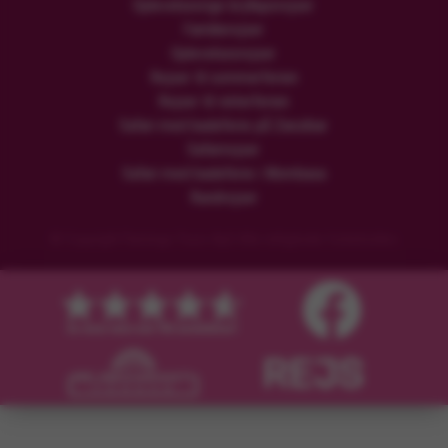
Oplevelsesrige bryllupsrejser
Familierejser
Oplevelsesrejser
Rejser til sommerferien
Rejser til vinterferien
Safari med badeferie på Zanzibar
Safarirejser
Safari med badeferie i Mombasa
Rundrejser
© Copyright Flamingo Tours ApS Alle rettigheder forbeholdes