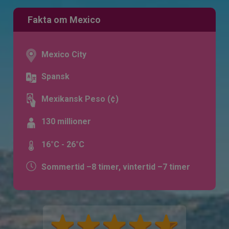
Fakta om Mexico
Mexico City
Spansk
Mexikansk Peso (¢)
130 millioner
16°C - 26°C
Sommertid –8 timer, vintertid –7 timer