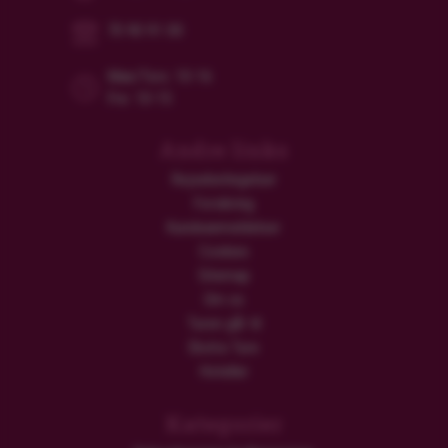
70 90 91 00
Man/Tors: 10-16
Fre: 10-15
Andre links
Rejsebetingelser
Forsikring
Kundeanmeldelser
Cookies
Sitemap
Om os
Turen går til
Ekstra Ture
Hoteller
Kategorier