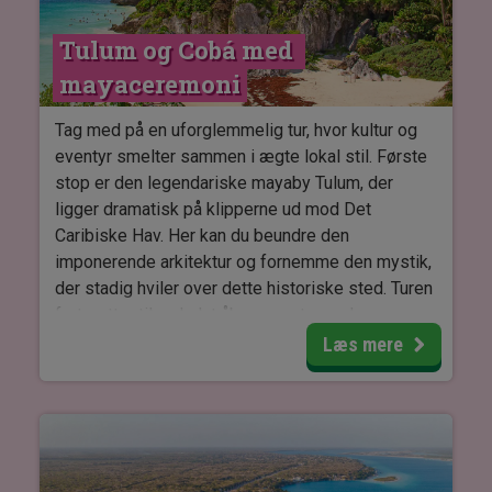
landets rige kultur og historie, og som skaber en
Tulum og Cobá med 
perfekt afslutning på dit besøg i Xcaret.
mayaceremoni
Turen foregår i grupper sammen med andre
rejsende.
Tag med på en uforglemmelig tur, hvor kultur og
eventyr smelter sammen i ægte lokal stil. Første
stop er den legendariske mayaby Tulum, der
ligger dramatisk på klipperne ud mod Det
Caribiske Hav. Her kan du beundre den
imponerende arkitektur og fornemme den mystik,
der stadig hviler over dette historiske sted. Turen
fortsætter til en halvt åben cenote med
krystalklart, forfriskende vand, hvor du kan nyde
Læs mere
en svalende svømmetur omgivet af tropisk natur.
Derefter dykker du ned i de ældgamle
mayatraditioner. Du oplever den unikke melipona-
honning fra de små, vingeløse bier og får en