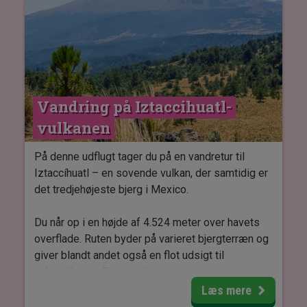
Vandring på Iztaccihuatl-
vulkanen
På denne udflugt tager du på en vandretur til
Iztaccíhuatl – en sovende vulkan, der samtidig er
det tredjehøjeste bjerg i Mexico.
Du når op i en højde af 4.524 meter over havets
overflade. Ruten byder på varieret bjergterræn og
giver blandt andet også en flot udsigt til
nabovulkanen Popocatépetl.
Læs mere
OBS: Denne tur kan ikke gennemføres mandag.