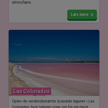
atmosfære.
Her kan du opleve blandt andet boldbanen, den
Læs mere
majestætiske akropolis, det ovale palads og de
karakteristiske tvillingehuse.
Efter besøget venter en pause ved den smukke
Hubiku-cenote, hvor du har tid til at slappe af og
nyde omgivelserne.
Turen foregår som en gruppeudflugt.
Las Colorados
Oplev de verdensberømte lyserøde laguner i Las
Coloradas, hvor naturen viser sig fra sin mest