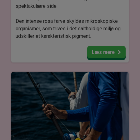
spektakulære side.
Den intense rosa farve skyldes mikroskopiske
organismer, som trives i det saltholdige miljø og
udskiller et karakteristisk pigment.
Området er beskyttet, og det er ikke tilladt at
Læs mere
bade, hvilket gør oplevelsen endnu mere særlig.
Her kan du beundre det næsten spejllignende
vand, hvor solens refleksion skaber et magisk
skær over landskabet.
Turen giver også mulighed for at udforske den
lokale flora og fauna i et af Yucatáns mest unikke
naturområder.
Udflugten foregår som en privat tur, hvor du får ro
og tid til at nyde omgivelserne i dit eget tempo,