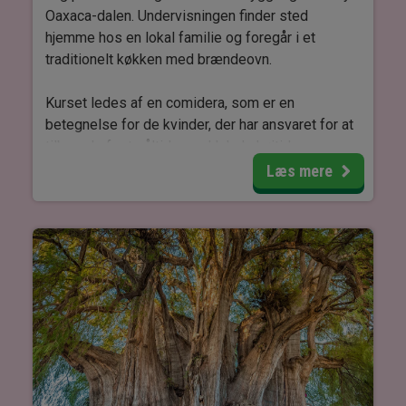
Oaxaca-dalen. Undervisningen finder sted
hjemme hos en lokal familie og foregår i et
traditionelt køkken med brændeovn.
Kurset ledes af en comidera, som er en
betegnelse for de kvinder, der har ansvaret for at
tilberede festmåltider ved lokale højtider.
Læs mere
Der tilberedes tre retter, som vælges blandt
forskellige traditionelle muligheder afhængigt af
sæson og tilgængelige råvarer.
Nogle af de typiske retter inkluderer nicuátole (en
dessert lavet med majs), hjemmelavede tortillas,
saucer, empanadas, sopa de guías
(græskarskudssuppe), cuitlacoche (majs-svamp),
suppe med nopal (kaktus) og forskellige former
for atole (varm drik af majsmel).