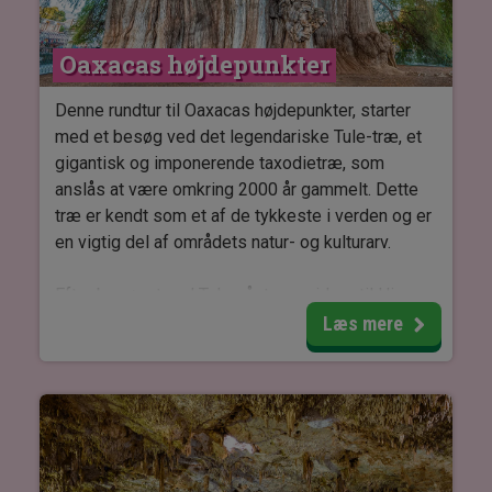
Oaxacas højdepunkter
Denne rundtur til Oaxacas højdepunkter, starter
med et besøg ved det legendariske Tule-træ, et
gigantisk og imponerende taxodietræ, som
anslås at være omkring 2000 år gammelt. Dette
træ er kendt som et af de tykkeste i verden og er
en vigtig del af områdets natur- og kulturarv.
Efter besøget ved Tule går turen videre til Hierve
el Agua – et naturskabt område i bjergene, hvor
Læs mere
forstenede vandfald danner dramatiske
formationer i det tørre landskab. Her er der
mulighed for at bade i naturlige bassiner.
På turen besøger du også en mezcal-fabrik, også
kaldet en Palenque de Mezcal, hvor du får indblik