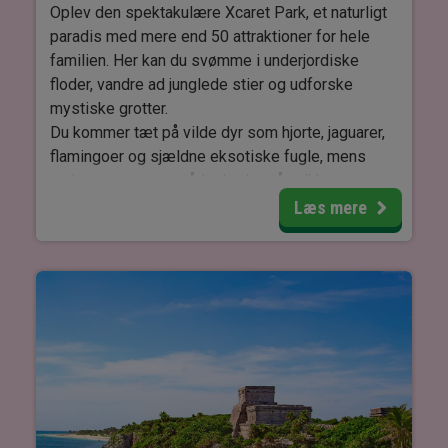
Contoy. På hjemturen til Cancún kan du læne dig
Oplev den spektakulære Xcaret Park, et naturligt
tilbage og nyde solen der går ned over det
paradis med mere end 50 attraktioner for hele
glitrende hav.
familien. Her kan du svømme i underjordiske
floder, vandre ad junglede stier og udforske
Turen foregår i grupper sammen med andre
mystiske grotter.
rejsende.
Du kommer tæt på vilde dyr som hjorte, jaguarer,
flamingoer og sjældne eksotiske fugle, mens
OBS: Denne tur kan KUN gennemføres tirsdag og
parkens mange områder byder på unikke
søndag.
naturoplevelser og kulturhistorie.
Læs mere
Under besøget kan du gå på opdagelse ved de
fascinerende mayaruiner, opleve det farverige
Museum for Mexicansk Folkekunst, se en
klassisk henequen-hacienda og besøge den
stemningsfulde Guadalupe-kapel.
Efter en dag fyldt med oplevelser afsluttes turen
med det storslåede aftenprogram “Mexico
Spectacular,” et uforglemmeligt show, der hylder