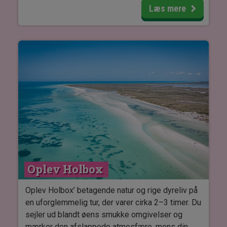
Troldmandens pyramide, det firlængede
Læs mere
Nonnekloster og det storslåede Guvernørpalads.
Herefter fortsætter du til Kabah, som er kendt for
sine mange indgraverede masker, inden turen går
videre til Sayil, hvor du kan beundre det
imponerende tre-etagers palads med mere end
90 rum. Til sidst oplever du Labná, hvor du går fra
paladset til den ikoniske Labná-bue – et af
regionens mest fotograferede monumenter.
På denne udflugt får du en anderledes og mere
autentisk oplevelse, da Puuc-regionens ruinbyer
har markant færre besøgende end f.eks. ikoniske
Oplev Holbox 
Chichen Itza.
Oplev Holbox’ betagende natur og rige dyreliv på
en uforglemmelig tur, der varer cirka 2–3 timer. Du
sejler ud blandt øens smukke omgivelser og
mærker den afslappede atmosfære, mens din