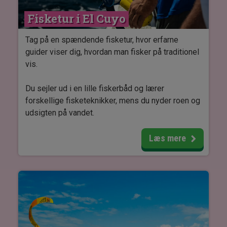
ledsaget af en engelsktalende guide.
Fisketur i El Cuyo
Tag på en spændende fisketur, hvor erfarne
guider viser dig, hvordan man fisker på traditionel
vis.
Du sejler ud i en lille fiskerbåd og lærer
forskellige fisketeknikker, mens du nyder roen og
udsigten på vandet.
Området er kendt for sit rige dyreliv under
Læs mere
overfladen, og det er helt almindeligt at fange fisk
som grouper, snapper, chacchi, blonde, amberjack
og cananea.
Turen er en privat udflugt, så du kan tage det i dit
eget tempo og få personlig vejledning undervejs
– uanset om du er nybegynder eller har fisket før.