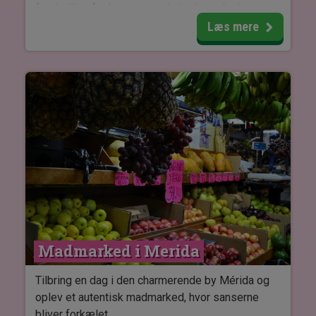
forskellige fuglearter – og hvis du er der i
perioden december til marts, er de lyserøde
Læs mere
flamingoer noget helt særligt at opleve.
Turen tager dig også til en gammel saltfarm, hvor
du hører om områdets historie og ser de
bygninger, der stadig står tilbage. Du får også
mulighed for at prøve et traditionelt mayansk
mudderbad på den lille ø Clay Island – en sjov og
anderledes oplevelse.
Turen foregår til fods og med båd og varer cirka
tre timer.
Madmarked i Merida
Tilbring en dag i den charmerende by Mérida og
oplev et autentisk madmarked, hvor sanserne
bliver forkælet.