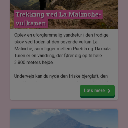
Det perfekte sted at mærke byens puls.
Trekking ved La Malinche-
Du besøger også regeringspaladset, som
vulkanen
gemmer på et af Mexicos mest imponerende
vægmalerier: La Historia de Oaxaca, som med
Oplev en uforglemmelig vandretur i den frodige
sine intense farver og rige detaljer viser Oaxacas
skov ved foden af den sovende vulkan La
historie – fra de oprindelige folks storhedstid til
Malinche, som ligger mellem Puebla og Tlaxcala.
regionens levende kultur i dag.
Turen er en vandring, der fører dig op til hele
3.800 meters højde.
OBS: Denne tur kan ikke gennemføres mandag.
Undervejs kan du nyde den friske bjergluft, den
smukke natur og en imponerende udsigt over det
omkringliggende landskab. Denne tur er til dig,
Læs mere
som ønsker en aktiv oplevelse i naturen og er klar
på en moderat fysisk udfordring.