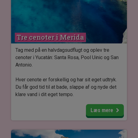
Til sidst bliver du kørt tilbage til dit hotel i Mérida.
Tre cenoter i Merida
Tag med på en halvdagsudflugt og oplev tre
cenoter i Yucatán: Santa Rosa, Pool Uinic og San
Antonio.
Hver cenote er forskellig og har sit eget udtryk.
Du får god tid til at bade, slappe af og nyde det
klare vand i dit eget tempo.
Turen er en dejlig måde at komme væk fra varmen
Læs mere
på og giver dig mulighed for at se noget af
naturens spændende indre. En engelsktalende
guide fortæller om området og dets historie