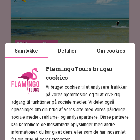
Kitesurfing
Samtykke
Detaljer
Om cookies
Tag på en privat halvdagsudflugt til et roligt
område nær El Cuyo, hvor vindforholdene og det
FlamingoTours bruger
lavvandede, klare vand gør stedet ideelt til
cookies
kitesurfing.
Vi bruger cookies til at analysere trafikken
på vores hjemmeside og til at give dig
Du får mulighed for at fordybe dig, mens en
adgang til funktioner på sociale medier. Vi deler også
engelsktalende guide hjælper dig godt i gang og
oplysninger om din brug af vores site med vores pålidelige
sikrer en tryg og lærerig oplevelse.
sociale medie-, reklame- og analysepartnere. Disse partnere
Læs mere
kan kombinere de indsamlede oplysninger med andre
Det afsidesliggende sted har en afslappet og
informationer, du har givet dem, eller som de har indsamlet
eksklusiv stemning, der passer til både
fra din brug af deres tjenester.