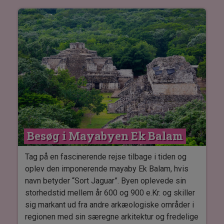
væverne viser, hvordan de viderefører deres
populært sted for billeder. Chukum er en
forfædres teknikker i den daglige produktion.
halvlukket cenote med dybt vand.
Udflugten er tilrettelagt, så du har god tid ved
hver cenote til at bade, udforske og nyde
omgivelserne i dit eget tempo.
Besøg i Mayabyen Ek Balam
Tag på en fascinerende rejse tilbage i tiden og
oplev den imponerende mayaby Ek Balam, hvis
navn betyder “Sort Jaguar”. Byen oplevede sin
storhedstid mellem år 600 og 900 e.Kr. og skiller
sig markant ud fra andre arkæologiske områder i
regionen med sin særegne arkitektur og fredelige