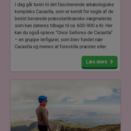
I dag går turen til det fascinerende arkæologiske
kompleks Cacaxtla, som er kendt for nogle af de
bedst bevarede præcolumbianske vægmalerier,
som kan dateres tilbage til ca. 600-900 e.Kr. Her
kan du også opleve ”Once Señores de Cacaxtla”
– en gruppe lerfigurer, som blev fundet nær
Cacaxtla og menes at forestille præster eller
guddomme.
Læs mere
Cacaxtla er et mindre besøgt ruinområde
sammenlignet med Teotihuacán og giver god
mulighed for at opleve Mexicos fascinerende
historie i et roligere tempo med knap så mange
turister.
Herefter tager du til byen Tlaxcala, hvor du
besøger Zócalo – byens centrale plads – som er
omgivet af koloniale portaler, hvor du finder
caféer, små butikker og en hyggelig stemning.