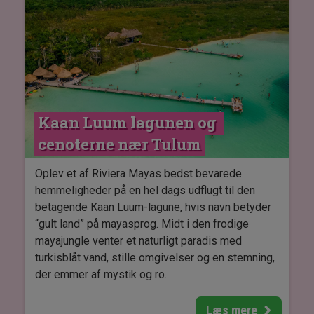
Det er en unik chance for at beundre hvalhajernes
rolige bevægelser, mens du selv glider gennem
det varme, turkisblå vand.
En oplevelse, der kombinerer spænding, natur og
respekt for havets vidunderlige liv, og som vil
efterlade dig med minder for livet.
Kaan Luum lagunen og 
OBS - Det er kun muligt at komme på denne
cenoterne nær Tulum
tur, hvis du rejser i perioden juni til
september.
Oplev et af Riviera Mayas bedst bevarede
hemmeligheder på en hel dags udflugt til den
betagende Kaan Luum-lagune, hvis navn betyder
“gult land” på mayasprog. Midt i den frodige
mayajungle venter et naturligt paradis med
turkisblåt vand, stille omgivelser og en stemning,
der emmer af mystik og ro.
Turen fører dig til to imponerende cenoter, hvor
Læs mere