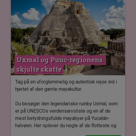
undervejs.
Udflugten slutter med en lækker frokost.
Uxmal og Puuc-regionens 
skjulte skatte
Tag på en uforglemmelig og autentisk rejse ind i
hjertet af den gamle mayakultur.
Du besøger den legendariske ruinby Uxmal, som
er på UNESCOs verdensarvsliste og en af de
mest betydningsfulde mayabyer på Yucatán-
halvøen. Her oplever du nogle af de flotteste og
mest imponerende monumenter, herunder