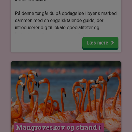
På denne tur går du på opdagelse i byens marked
sammen med en engelsktalende guide, der
introducerer dig til lokale specialiteter og
fortæller om Yucatáns rige madkultur.
Læs mere
Smag frisk frugt, traditionelle yucatanske retter
og afslut med en helt særlig dessert, mens du
mærker den livlige stemning blandt de lokale
handlende.
Turen varer cirka 3 timer og foregår i en gruppe.
Mangroveskov og strand i 