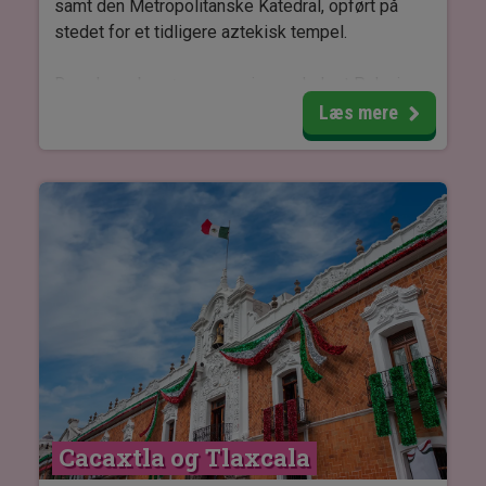
samt den Metropolitanske Katedral, opført på
stedet for et tidligere aztekisk tempel.
Derudover besøges regeringspaladset Palacio
Nacional, hvor du kan se kunstneren Diego
Læs mere
Riveras berømte vægmalerier, der skildrer
Mexicos historie.
Herefter går turen til Mexicos Nationalmuseum
for Antropologi, beliggende ved indgangen til
Chapultepec-parken. Museet rummer
antropologiske, etnografiske og arkæologiske
samlinger, der belyser Mellemamerikas kultur.
Museets mest kendte værk er den
verdenskendte cirkulære Solsten, også kendt
som Aztekernes Kalender.
Cacaxtla og Tlaxcala
OBS: Denne tur kan ikke gennemføres mandag.