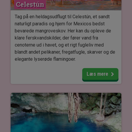
Celestún
Tag på en heldagsudflugt til Celestún, et sandt
naturligt paradis og hjem for Mexicos bedst
bevarede mangroveskov. Her kan du opleve de
klare ferskvandskilder, der fører vand fra
cenoterne ud i havet, og et rigt fugleliv med
blandt andet pelikaner, fregatfugle, skarver og de
elegante lyserøde flamingoer.
Turen begynder med en bådtur gennem den
Læs mere
fredfyldte lagune, hvor du kommer tæt på
mangrovens fascinerende økosystem.
Efter sejlturen fortsætter dagen ved Celestúns
smukke strand, hvor du kan nyde din egen
medbragte frokost med udsigt over havet og
tage en afslappende svømmetur i Den
Mexicanske Gulfs smaragdgrønne vand.