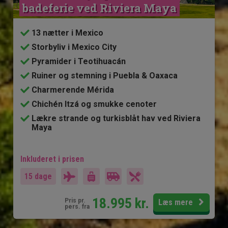
badeferie ved Riviera Maya
13 nætter i Mexico
Storbyliv i Mexico City
Pyramider i Teotihuacán
Ruiner og stemning i Puebla & Oaxaca
Charmerende Mérida
Chichén Itzá og smukke cenoter
Lækre strande og turkisblåt hav ved Riviera
Maya
Inkluderet i prisen
15 dage
18.995
kr.
Pris pr.
Læs mere
pers. fra