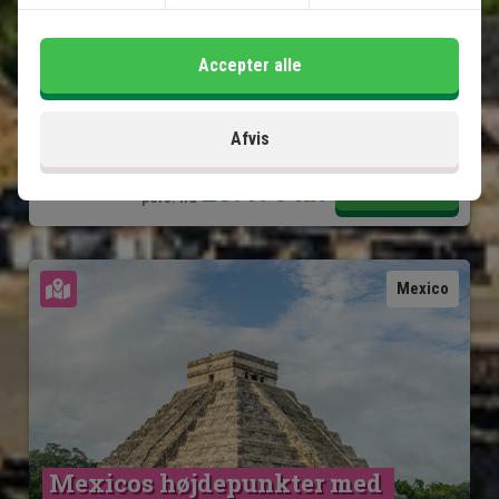
Lokal engelsktalende guide på alle udflugter
Accepter alle
Inkluderet i prisen
15 dage
Afvis
20.495
kr.
Pris pr.
Læs mere
pers. fra
Se kort
Mexico
Mexicos højdepunkter med 