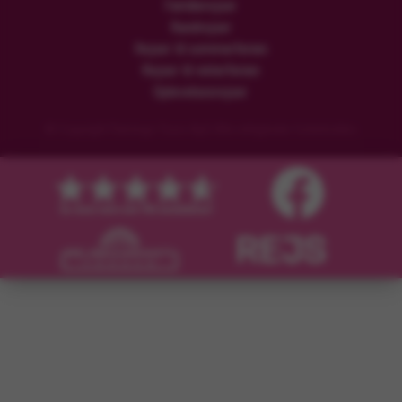
Familierejser
Rundrejser
Rejser til sommerferien
Rejser til vinterferien
Oplevelsesrejser
© Copyright Flamingo Tours ApS Alle rettigheder forbeholdes