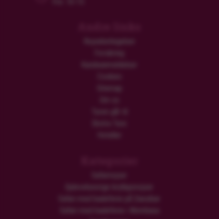
Fre: 10-15
Andre links
Rejsebetingelser
Forsikring
Kundeanmeldelser
Cookies
Sitemap
Om os
Turen går til
Ekstra Ture
Hoteller
Kategorier
Safarirejser
Oplevelsesrige bryllupsrejser
Safari med badeferie på Zanzibar
Safari med badeferie i Mombasa