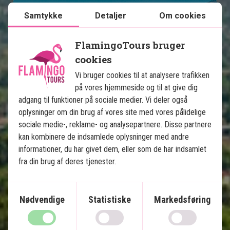
Se kort
Mexico
Samtykke
Detaljer
Om cookies
FlamingoTours bruger
cookies
Vi bruger cookies til at analysere trafikken
på vores hjemmeside og til at give dig
Mexicos højdepunkter med 
adgang til funktioner på sociale medier. Vi deler også
oplysninger om din brug af vores site med vores pålidelige
badeferie på Isla Holbox
sociale medie-, reklame- og analysepartnere. Disse partnere
kan kombinere de indsamlede oplysninger med andre
13 nætters rundrejse
informationer, du har givet dem, eller som de har indsamlet
Storbyliv i Mexico City
fra din brug af deres tjenester.
Pyramider i Teotihuacán
Ruiner i Puebla & Oaxaca
Nødvendige
Statistiske
Markedsføring
Charmerende Mérida
Chichén Itzá & cenoter
Paradisstrande på Isla Holbox