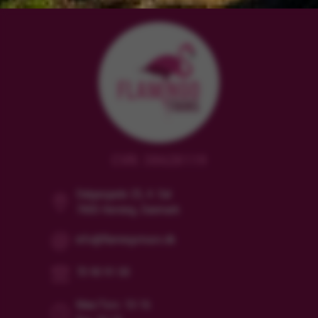
CVR: 38628119
Dalgasgade 25, 4. Sal
7400 Herning, Danmark
info@flamingotours.dk
70 90 91 00
Man/Tors: 10-16