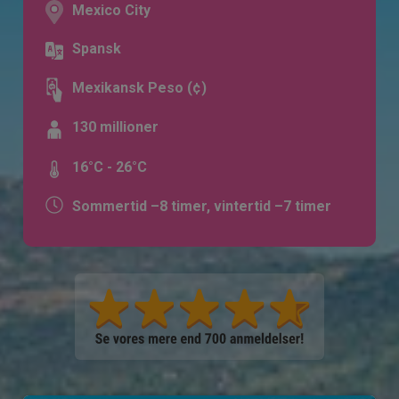
Mexico City
Spansk
Mexikansk Peso (¢)
130 millioner
16°C - 26°C
Sommertid –8 timer, vintertid –7 timer