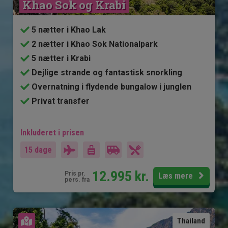
Khao Sok og Krabi
5 nætter i Khao Lak
2 nætter i Khao Sok Nationalpark
5 nætter i Krabi
Dejlige strande og fantastisk snorkling
Overnatning i flydende bungalow i junglen
Privat transfer
Inkluderet i prisen
15 dage
12.995
kr.
Pris pr.
Læs mere
pers. fra
Se kort
Thailand