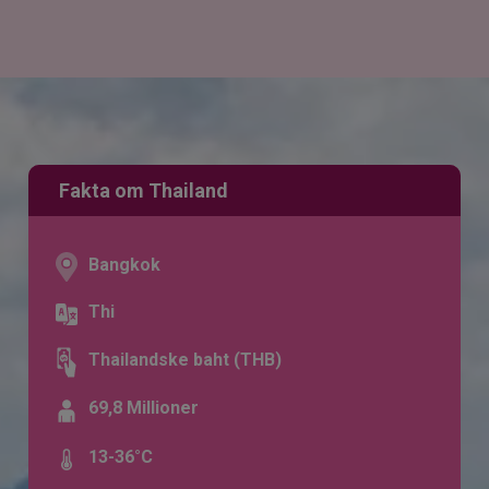
Fakta om Thailand
Bangkok
Thi
Thailandske baht (THB)
69,8 Millioner
13-36°C