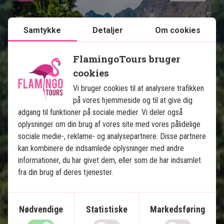
Samtykke
Detaljer
Om cookies
FlamingoTours bruger
cookies
Jungle & badeferie: Khao Lak, 
Vi bruger cookies til at analysere trafikken
Khao Sok og Koh Yao
på vores hjemmeside og til at give dig
adgang til funktioner på sociale medier. Vi deler også
5 nætter i Khao Lak
oplysninger om din brug af vores site med vores pålidelige
2 nætter i Khao Sok Nationalpark
sociale medie-, reklame- og analysepartnere. Disse partnere
5 nætter på Koh Yao Noi
kan kombinere de indsamlede oplysninger med andre
informationer, du har givet dem, eller som de har indsamlet
Dejlige strande og fantastisk snorkling
fra din brug af deres tjenester.
Overnatning i flydende bungalow i junglen
Privat transfer
Nødvendige
Statistiske
Markedsføring
Inkluderet i prisen