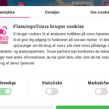
Se kort
Costa Rica
amtykke
Detaljer
Om cooki
FlamingoTours bruger cookies
Vi bruger cookies til at analysere trafikken på vores hjemm
til at give dig adgang til funktioner på sociale medier. Vi de
Costa Ricas højdepunkter
C
oplysninger om din brug af vores site med vores pålidelige 
reklame- og analysepartnere. Disse partnere kan kombinere de inds
7 nætters rundrejse
ger med andre informationer, du har givet dem, eller som de har ind
brug af deres tjenester.
4 nætters badeferie
Hiking og varme kilder i Arenal
Hængebroer og tågeskov i
Monteverde
dvendige
Statistiske
Markedsfør
Strande og koralrev i Manuel
Antonio
Mange aktivitetsmuligheder
Alle transfers inkluderet