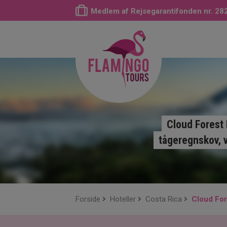
Medlem af Rejsegarantifonden nr. 28
Cloud Forest 
tågeregnskov, v
Forside
Hoteller
Costa Rica
Cloud Fo