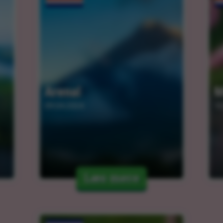
Arenal
M
09.04.2024
10
Læs mere