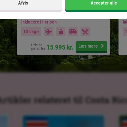
Afvis
Accepter alle
Inkluderet i prisen
In
13 dage
Pris pr.
15.995
kr.
Læs mere
pers. fra
Artikler relateret til Costa Ric