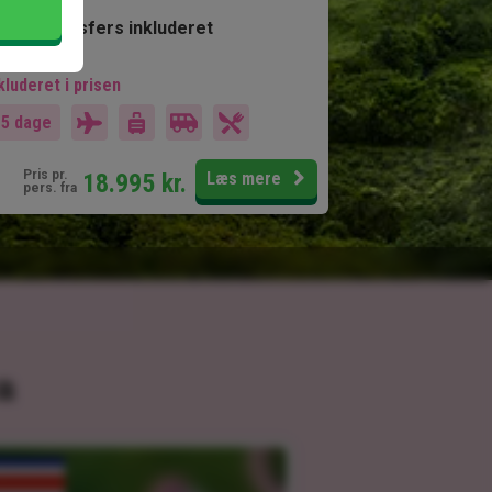
Alle transfers inkluderet
kluderet i prisen
15 dage
Pris pr.
18.995
kr.
Læs mere
pers. fra
a