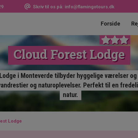
29
Skriv til os på:
info@flamingotours.dk
Forside
Re
Cloud Forest Lodge
Lodge i Monteverde tilbyder hyggelige værelser og
andrestier og naturoplevelser. Perfekt til en fredel
natur.
rest Lodge