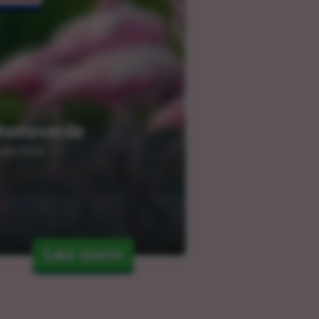
onteverde
.04.2024
Læs mere