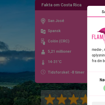
Fakta om Costa Rica
S
San José
Spansk
Colón (CRC)
medie-, 
5,21 millioner
oplysnin
fra din 
14-31°C
Tidsforskel: -8 timer
Nø