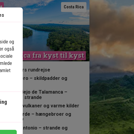
Se kort
Costa Rica
es
eside og
ler også
osta Rica fra kyst til kyst
sociale
amlede
13 nætters rundrejse
samlet
Tortuguero – skildpadder og
kanaler
Puerto Viejo de Talamanca –
caribiske strande
ing
Arenal – vulkaner og varme kilder
Monteverde – hængebroer og
tågeskov
Manuel Antonio – strande og
koralrev