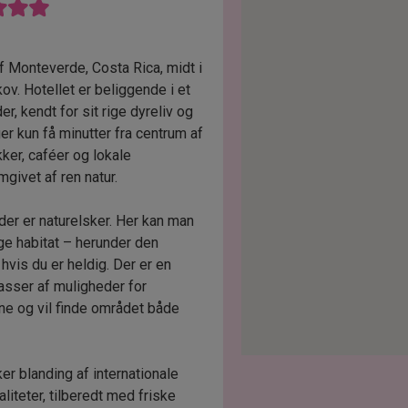
af Monteverde, Costa Rica, midt i
v. Hotellet er beliggende i et
r, kendt for sit rige dyreliv og
er kun få minutter fra centrum af
kker, caféer og lokale
mgivet af ren natur.
der er naturelsker. Her kan man
lige habitat – herunder den
hvis du er heldig. Der er en
sser af muligheder for
mne og vil finde området både
er blanding af internationale
liteter, tilberedt med friske