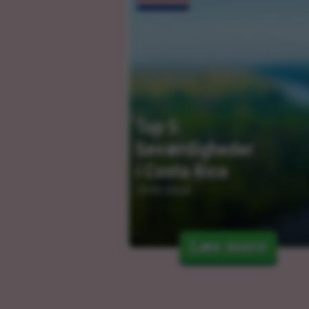
Top 5: 
Seværdigheder 
i Costa Rica
13.03.2024
Læs mere