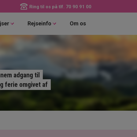
Ring til os på tlf.
70 90 91 00
jser
Rejseinfo
Om os
 nem adgang til
ig ferie omgivet af