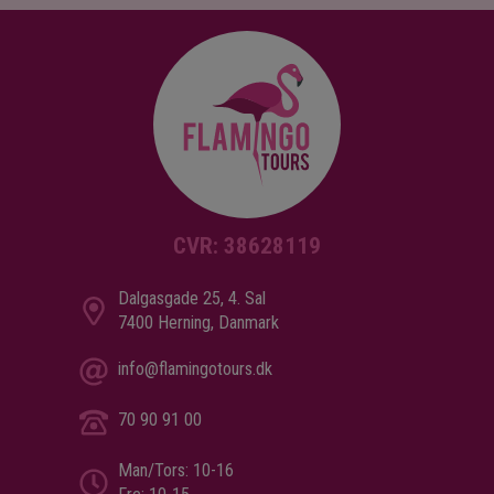
byder på en fantastisk udsigt over det
omkringliggende landskab. For de mindste
gæster er der en legeplads.
Efter en dag med eventyr kan du tage til
restauranten, som serverer lækre retter lavet med
lokale råvarer.
Når trætheden melder sig, kan du trække dig
tilbage til dit værelse, der bevarer den originale
CVR: 38628119
stil fra de første Monteverde bjerghytter og er
udstyret med moderne faciliteter som safebox,
Dalgasgade 25, 4. Sal
TV og wifi.
7400 Herning, Danmark
info@flamingotours.dk
70 90 91 00
Man/Tors: 10-16