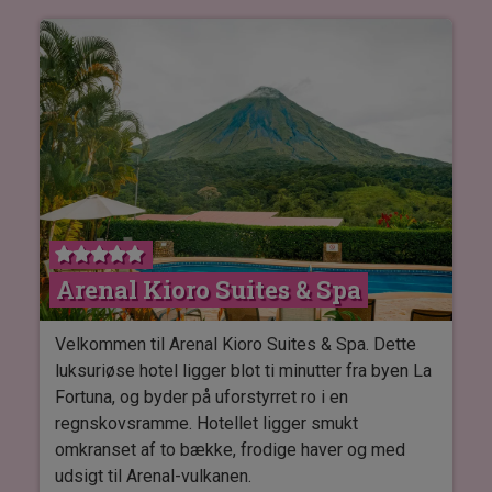
alt sammen mens du nyder den tropiske
atmosfære. På hotellet kan du nyde en lækker
frokost eller middag i hotellets restaurant.
Du bor i moderne værelser med dobbelt- eller
enkeltsenge, en komfortabel sofa, badeværelse
med hårtørrer og privat balkon. Værelserne har
desuden aircondition, minibar, tv, safebox og wi-
fi.
Arenal Kioro Suites & Spa
Velkommen til Arenal Kioro Suites & Spa. Dette
luksuriøse hotel ligger blot ti minutter fra byen La
Fortuna, og byder på uforstyrret ro i en
regnskovsramme. Hotellet ligger smukt
omkranset af to bække, frodige haver og med
udsigt til Arenal-vulkanen.