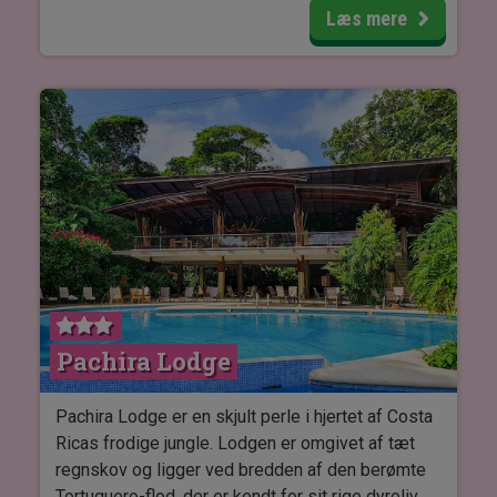
afslapning ved hotellets lækre
Læs mere
poolområde.Trænger du til lidt selvforkælelse,
tilbyder hotellets spa et bredt udvalg af
behandlinger og massager. Hvis du ønsker at
opleve mere, ligger hotellet i kort afstand fra
Manuel Antonio Nationalpark, hvor du kan nyde
det lokale dyreliv og den frodige natur.
Du kommer til at bo i komfortable og moderne
værelser med dobbelt- eller enkeltsenge,
regnbruser, hårtørrer og Wi-Fi. Alle værelser har
desuden aircondition, mini-køleskab, safebox, TV
og telefon.
Pachira Lodge
Pachira Lodge er en skjult perle i hjertet af Costa
Ricas frodige jungle. Lodgen er omgivet af tæt
regnskov og ligger ved bredden af den berømte
Tortuguero-flod, der er kendt for sit rige dyreliv