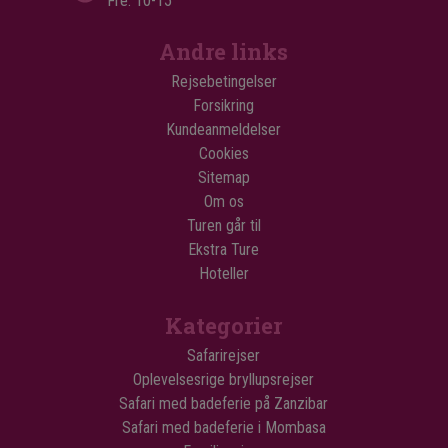
Fre: 10-15
Andre links
Rejsebetingelser
Forsikring
Kundeanmeldelser
Cookies
Sitemap
Om os
Turen går til
Ekstra Ture
Hoteller
Kategorier
Safarirejser
Oplevelsesrige bryllupsrejser
Safari med badeferie på Zanzibar
Safari med badeferie i Mombasa