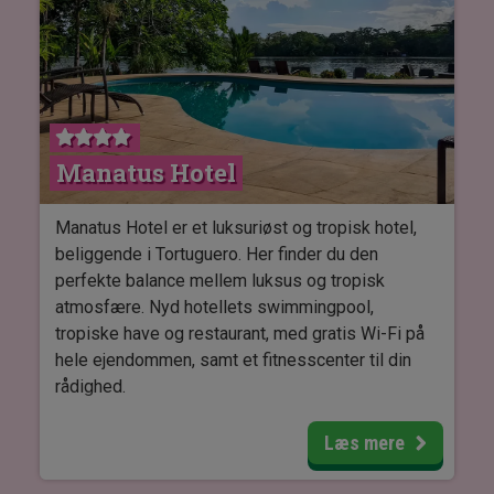
Når du indlogerer dig på Hilton San Jose La
Sabana, træder du ind i et moderne værelse, med
to enkeltsenge eller en dobbeltseng.
Badeværelset er udstyret med en hårtørrer og fra
vinduerne åbner der sig en spektakulær udsigt
over byen. Værelserne er desuden forsynet med
Manatus Hotel
aircondition, mini-køleskab, TV og gratis Wi-Fi, så
din komfort er i centrum under hele dit ophold.
Manatus Hotel er et luksuriøst og tropisk hotel,
beliggende i Tortuguero. Her finder du den
perfekte balance mellem luksus og tropisk
atmosfære. Nyd hotellets swimmingpool,
tropiske have og restaurant, med gratis Wi-Fi på
hele ejendommen, samt et fitnesscenter til din
rådighed.
På Manatus Hotel kan du slappe helt af ved
Læs mere
poolen eller i den smukke have. Du kan også
forkæle dig selv med en afslappende massage,