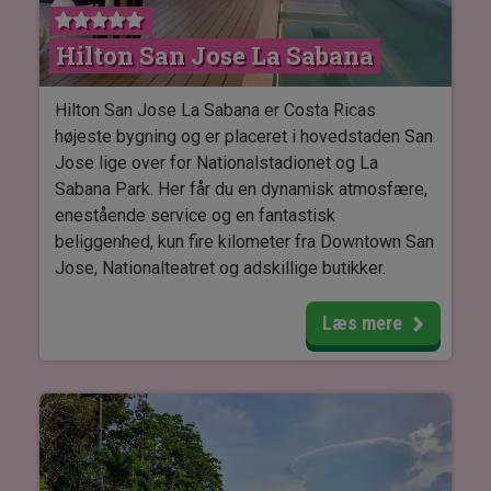
flora og fauna, der omgiver lodgen. Du kan også
nyde den smukke udsigt til vulkanen.
Hilton San Jose La Sabana
Hvis du drømmer om en autentisk oplevelse i
hjertet af Costa Ricas natur, er Volcano Lodge det
Hilton San Jose La Sabana er Costa Ricas
ideelle valg. Lad Volcano Lodge være dit hjem og
højeste bygning og er placeret i hovedstaden San
skab uforglemmelige minder.
Jose lige over for Nationalstadionet og La
Sabana Park. Her får du en dynamisk atmosfære,
enestående service og en fantastisk
beliggenhed, kun fire kilometer fra Downtown San
Jose, Nationalteatret og adskillige butikker.
Dette luksuriøse opholdssted giver dig rig
Læs mere
mulighed for at nyde livet i højderne. Afkøl dig
selv i swimmingpoolen på 31. etage, hold formen
i det moderne fitnesscenter eller indtag en
panoramaudsigt over byen fra hotellets Sky
Lobby og restaurant på 18. etage.