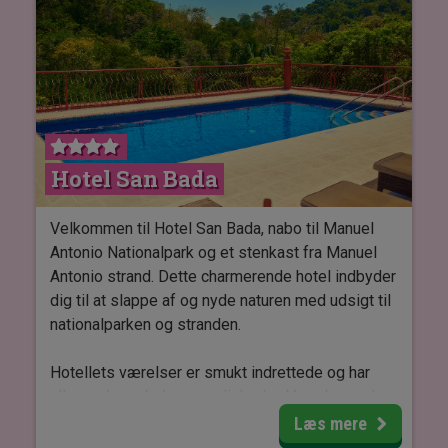
smag.
På Hotel Costa Verde bor du i rummelige og
komfortable værelser med plads til fire personer,
aircondition, mikroovn, tv og wi-fi. Alle værelser
har en balkon eller terasse, hvor du kan nyde
udsigten til den frodige jungle og måske
Hotel San Bada
opleve tukaner, dovendyr og aber. Det er muligt at
opgradere til havudsigt eller til et studio i
voksenafdelingen, som er forbeholdt gæster
Velkommen til Hotel San Bada, nabo til Manuel
over 16 år.
Antonio Nationalpark og et stenkast fra Manuel
Antonio strand. Dette charmerende hotel indbyder
dig til at slappe af og nyde naturen med udsigt til
nationalparken og stranden.
Hotellets værelser er smukt indrettede og har
alle moderne bekvemmeligheder. Værelserne har
rummelige badeværelser med regnbruser og
Læs mere
hårtørrer. Derudovoer er de udstyret med en