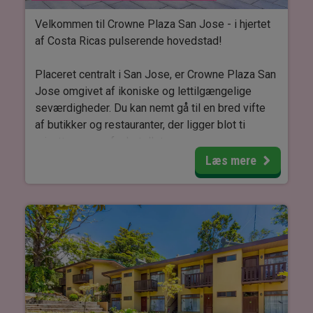
Vil du udforske mere, kan du tage forbi
Velkommen til Crowne Plaza San Jose - i hjertet
søsterhotellet,
Aninga Lodge
, hvor du kan gøre
af Costa Ricas pulserende hovedstad!
brug af deres faciliteter.
Placeret centralt i San Jose, er Crowne Plaza San
Jose omgivet af ikoniske og lettilgængelige
seværdigheder. Du kan nemt gå til en bred vifte
af butikker og restauranter, der ligger blot ti
minutters gang fra hotellet.
Læs mere
Efter en dag med udforskning i San Jose kan du
forkæle dig selv med en afslappende massage
i spaen eller besøge fitnesscenteret. Du kan
også tage en forfriskende dykkert i poolen eller
slappe af på en liggestol ved poolen.
Værelserne er indrettet med dobbelt eller
enkeltsenge og moderne faciliteter såsom gratis
wi-fi, TV og aircondition.