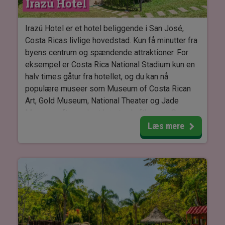
Irazú Hotel
mesterværker i en af hotellets fire restauranter.
De dygtige kokke anvender lokale, friske råvarer
til at skabe delikate internationale og
Irazú Hotel er et hotel beliggende i San José,
costaricanske retter, der vil fortrylle dine
Costa Ricas livlige hovedstad. Kun få minutter fra
smagsløg.
byens centrum og spændende attraktioner. For
eksempel er Costa Rica National Stadium kun en
Hotellet er børnevenligt og tilbyder en legeplads,
halv times gåtur fra hotellet, og du kan nå
et legeområde, et spillerum og børnemenuer, så
populære museer som Museum of Costa Rican
hele familien kan nyde den ultimative
Art, Gold Museum, National Theater og Jade
ferieoplevelse sammen.
Museum efter en kort køretur. Lufthavnen San
José International er desuden kun 15 minutter
Læs mere
Velkommen til Arenal Springs Resort, hvor hver
væk.
dag er en mulighed for at opleve magien i Costa
Ricas natur.
Værelserne tilbyder aircondition, badeværelse
med badekar, sikkerhedsboks, WiFi, håndklæder
og et skrivebord. Hvert værelse tilbyder store
vinduer eller egen balkon, hvorfra man du nyde
udsigten.