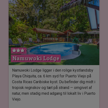
Kun fem minutters gåtur fra hotellet finder du
Rinconcito Eco Adventure Park, som tilbyder en
række udendørs aktiviteter for de eventyrlystne.
Hvert værelse tilbyder enten en dobbeltseng
eller to enkeltsenge, tv, køleskab,
sikkerhedsboks, WiFi og en privat balkon eller
terasse med udsigt til haven.
Nyd det vidunderlige klima fra swimmingpoolen,
Namuwoki Lodge
eller slap af i en hængekøje ved siden af poolen,
som er det perfekt til at nyde udsigten og
fotografere det lokale dyreliv, herunder fugle,
Namuwoki Lodge ligger i den rolige kystlandsby
som naturligt befinder sig i området.
Playa Chiquita, ca. 6 km syd for Puerto Viejo på
Costa Ricas Caribiske kyst. Du befinder dig midt i
Når sulten melder sig kan du besøge hotellets
tropisk regnskov og tæt på strand — omgivet af
restaurant, som tilbyder nationale og
natur, men stadig med adgang til lokalt liv i Puerto
internationale retter med udsigt til bjergene.
Viejo.