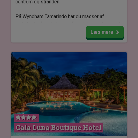
centrum og stranden.
På Wyndham Tamarindo har du masser af
muligheder for at slappe af med dovne dage ved
hotellets infinity-pool, poolbar, eller ved de
Læs mere
populære Guanacaste-strande som Playa
Conchal, Avellana og Flamingo.
På hotellet kan du nyde en lækker morgenmad,
frokost og middag ved hotellets restaurant, Vista,
med en betagende udsigt over havet.
På Wyndham Tamarindo bor du i elegante og
moderne værelser med gratis wifi, en lille sofa,
aircondition, TV, badeværelse med hårtørrer og en
privat balkon.
Cala Luna Boutique Hotel