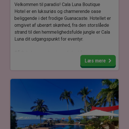
Velkommen til paradis! Cala Luna Boutique
Hotel er en luksuriøs og charmerende oase
beliggende i det frodige Guanacaste. Hotellet er
omgivet af uberørt skønhed, fra den storslåede
strand til den hemmelighedsfulde jungle er Cala
Luna dit udgangspunkt for eventyr.
På Cala Luna er der rig mulighed for at opleve og
nyde den lokale natur. De åbne sociale områder
Læs mere
og indkvarteringssteder smelter ubesværet
sammen med den frodige jungle, der tiltrækker
mere dyreliv end noget andet sted i området.
Dine naboer kan være alt fra nysgerrige aber til
eksotiske iguaner og fugle.
Alle værelser er moderne og rummelige. Du
sover i en dobbeltseng, queen eller king-size og
du kan nyde en kop kaffe, lavet med værelsets
kaffemaskine. Du har desuden adgang til Wi-Fi,