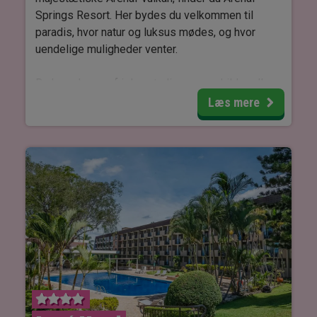
Springs Resort. Her bydes du velkommen til
paradis, hvor natur og luksus mødes, og hvor
uendelige muligheder venter.
Du kan slappe af i de naturlige varme kilder eller
tage en forfriskende dukkert i en af resortets tre
Læs mere
lækre swimmingpools. Du kan også forkæle dig
selv ved hotellets spa, der tilbyder et bredt
udvalg af afslappende behandlinger og massage.
Værelserne er elegant indrettet med enkeltsenge
eller en dobbeltseng og er udstyret med
moderne faciliteter som aircondition, TV, minibar
og wi-fi. Desuden har du din egen private balkon
eller terrasse med udsigt til den betagende
Arenal-vulkan og den omkringliggende regnskov.
Når sulten melder sig, kan du nyde kulinariske