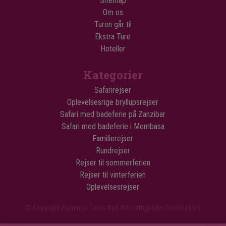
Sitemap
Om os
Turen går til
Ekstra Ture
Hoteller
Kategorier
Safarirejser
Oplevelsesrige bryllupsrejser
Safari med badeferie på Zanzibar
Safari med badeferie i Mombasa
Familierejser
Rundrejser
Rejser til sommerferien
Rejser til vinterferien
Oplevelsesrejser
© Copyright Flamingo Tours ApS Alle rettigheder forbeholdes