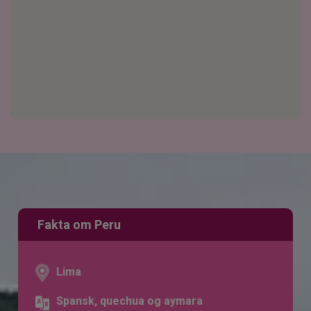
Fakta om Peru
Lima
Spansk, quechua og aymara