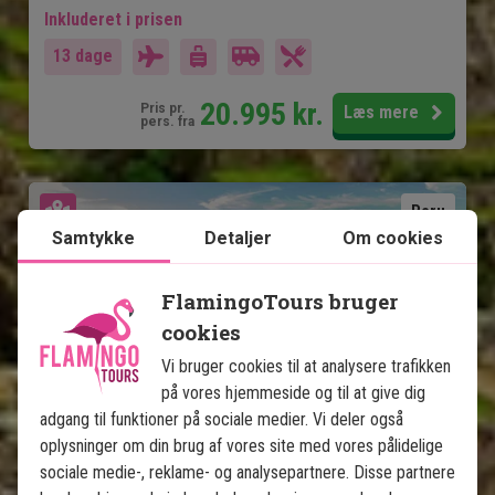
Inkluderet i prisen
13 dage
20.995
kr.
Pris pr.
Læs mere
pers. fra
Se kort
Peru
Samtykke
Detaljer
Om cookies
FlamingoTours bruger
cookies
Vi bruger cookies til at analysere trafikken
på vores hjemmeside og til at give dig
adgang til funktioner på sociale medier. Vi deler også
Historiske Peru med Amazonas
oplysninger om din brug af vores site med vores pålidelige
sociale medie-, reklame- og analysepartnere. Disse partnere
12 nætters rundrejse