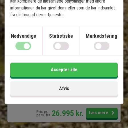
kan kombinere de indsamlede oplysninger med andre
2 nætter i Amazonas
informationer, du har givet dem, eller som de har indsamlet
fra din brug af deres tjenester.
Lima
Arequipa
Colca Canyon
Nødvendige
Statistiske
Markedsføring
Titicacasøen
Cusco
Den Hellige Dal
Machu Picchu
Accepter alle
Amazonfloden
Afvis
Inkluderet i prisen
16 dage
26.995
kr.
Pris pr.
Læs mere
pers. fra