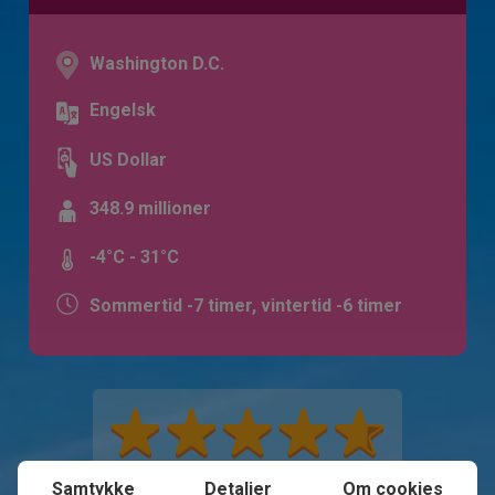
Washington D.C.
Engelsk
US Dollar
348.9 millioner
-4°C - 31°C
Sommertid -7 timer, vintertid -6 timer
Samtykke
Detaljer
Om cookies