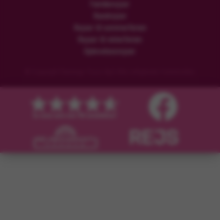
Familierejser
Rundrejser
Rejser til sommerferien
Rejser til vinterferien
Oplevelsesrejser
© Copyright Flamingo Tours ApS Alle rettigheder forbeholdes