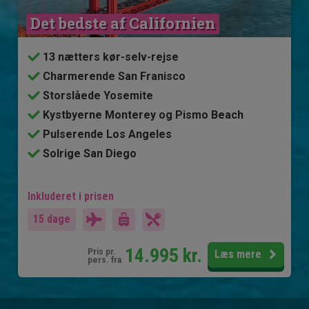
Det bedste af Californien
13 nætters kør-selv-rejse
Charmerende San Franisco
Storslåede Yosemite
Kystbyerne Monterey og Pismo Beach
Pulserende Los Angeles
Solrige San Diego
Inkluderet i prisen
15 dage
14.995
kr.
Pris pr.
Læs mere
pers. fra