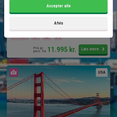
Charmerende Naples og Clearwater
Accepter alle
Shopping og forlystelsesparker i Orlando
Afvis
Inkluderet i prisen
14 dage
11.995
kr.
Pris pr.
Læs mere
pers. fra
Se kort
USA