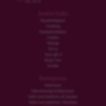
Fre: 10-15
Andre links
Rejsebetingelser
Forsikring
Kundeanmeldelser
Cookies
Sitemap
Om os
Turen går til
Ekstra Ture
Hoteller
Kategorier
Safarirejser
Oplevelsesrige bryllupsrejser
Safari med badeferie på Zanzibar
Safari med badeferie i Mombasa