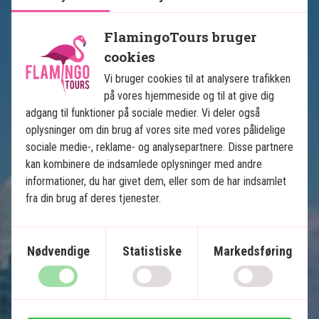
FlamingoTours bruger
Se kort
USA
cookies
Vi bruger cookies til at analysere trafikken
på vores hjemmeside og til at give dig
adgang til funktioner på sociale medier. Vi deler også
oplysninger om din brug af vores site med vores pålidelige
sociale medie-, reklame- og analysepartnere. Disse partnere
kan kombinere de indsamlede oplysninger med andre
informationer, du har givet dem, eller som de har indsamlet
Floridas højdepunkter
fra din brug af deres tjenester.
12 nætters kør-selv-rejse
USA's bedste badestrande
Nødvendige
Statistiske
Markedsføring
Solrige Miami
Ø-paradiset Key West
Natur og dyreliv i Everglades