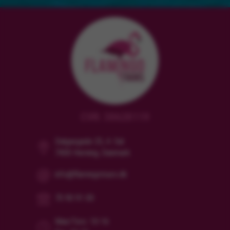
CVR: 38628119
Dalgasgade 25, 4. Sal
7400 Herning, Danmark
info@flamingotours.dk
70 90 91 00
Man/Tors: 10-16