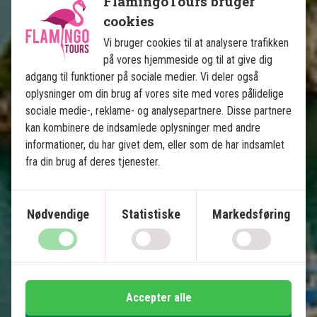
FlamingoTours bruger
Se kort
Vietnam
cookies
Vi bruger cookies til at analysere trafikken
på vores hjemmeside og til at give dig
adgang til funktioner på sociale medier. Vi deler også
oplysninger om din brug af vores site med vores pålidelige
sociale medie-, reklame- og analysepartnere. Disse partnere
kan kombinere de indsamlede oplysninger med andre
Vietnam fra Nord til Syd med 
informationer, du har givet dem, eller som de har indsamlet
badeferie på Phu Quoc
fra din brug af deres tjenester.
Anbefalet til vinterferien
Nødvendige
Statistiske
Markedsføring
10 nætters rundrejse m. chauffør
3 nætters badeferie på Phu Quoc
Indenrigsfly – Ingen primitive nattog
Hanoi
Accepter alle
Halong Bay og Bai Tu Long Bay