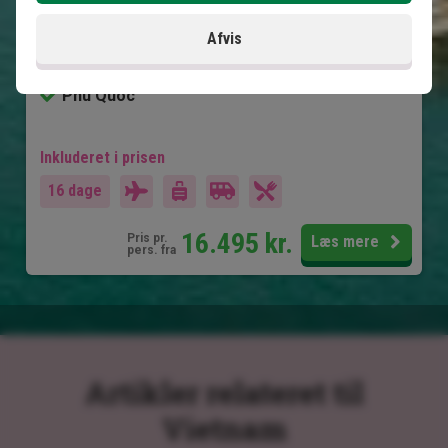
Hoi An
Afvis
Ho Chi Minh City
Mekong Delta
Phu Quoc
Inkluderet i prisen
16 dage
16.495
kr.
Pris pr.
Læs mere
pers. fra
Artikler relateret til
Vietnam