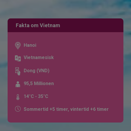
Fakta om Vietnam
Hanoi
Vietnamesisk
Dong (VND)
95,5 Millionen
14°C - 35°C
Sommertid +5 timer, vintertid +6 timer