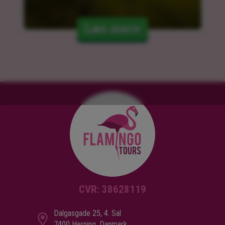
Læs mere
CVR: 38628119
Dalgasgade 25, 4. Sal
7400 Herning, Danmark