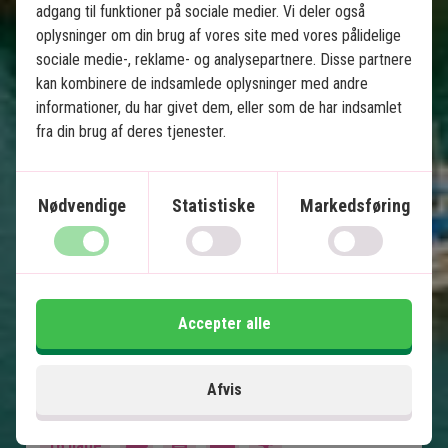
Vietnam fra Nord til Syd med 
adgang til funktioner på sociale medier. Vi deler også
badeferie på Phu Quoc
oplysninger om din brug af vores site med vores pålidelige
sociale medie-, reklame- og analysepartnere. Disse partnere
kan kombinere de indsamlede oplysninger med andre
Anbefalet til vinterferien
informationer, du har givet dem, eller som de har indsamlet
10 nætters rundrejse m. chauffør
fra din brug af deres tjenester.
3 nætters badeferie på Phu Quoc
Indenrigsfly – Ingen primitive nattog
Nødvendige
Statistiske
Markedsføring
Hanoi
Halong Bay og Bai Tu Long Bay
Hoi An
Ho Chi Minh City
Mekong Delta
Accepter alle
Phu Quoc
Afvis
Inkluderet i prisen
16 dage