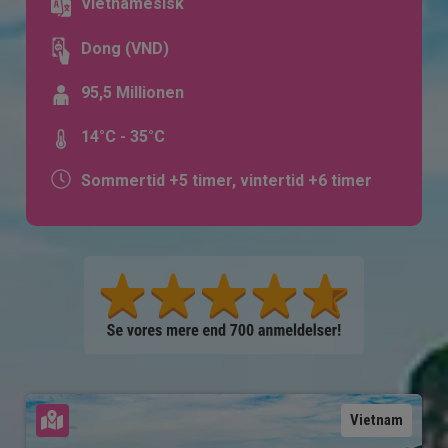
Vietnamesisk
Dong (VND)
95,5 Millionen
14°C - 35°C
Sommertid +5 timer, vintertid +6 timer
Se kort
Vietnam