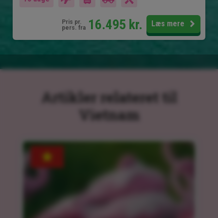
16.495
kr.
Pris pr.
Læs mere
pers. fra
Artikler relateret til
Vietnam