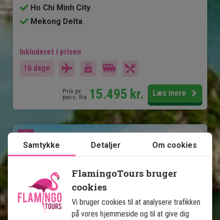
Ho Chi Minh City
Mekong Delta
Inkluderet i prisen
16 dage
15.495
kr.
Pris pr.
Læs mere
pers. fra
Se kort
Vietnam
Samtykke
Detaljer
Om cookies
FlamingoTours bruger
cookies
Vi bruger cookies til at analysere trafikken
på vores hjemmeside og til at give dig