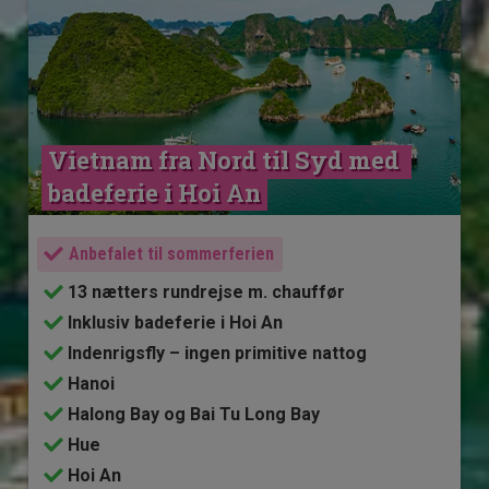
Vietnam fra Nord til Syd med 
badeferie i Hoi An
Anbefalet til sommerferien
13 nætters rundrejse m. chauffør
Inklusiv badeferie i Hoi An
Indenrigsfly – ingen primitive nattog
Hanoi
Halong Bay og Bai Tu Long Bay
Hue
Hoi An