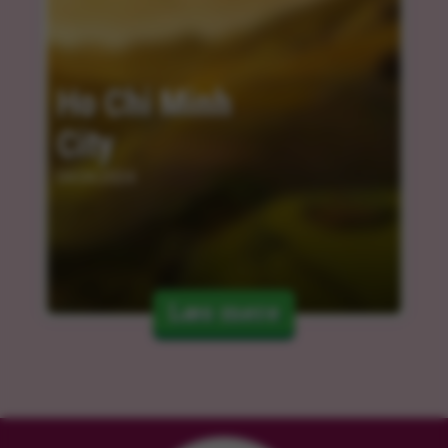
Ho Chi Minh 
City
04.04.2024
Læs mere