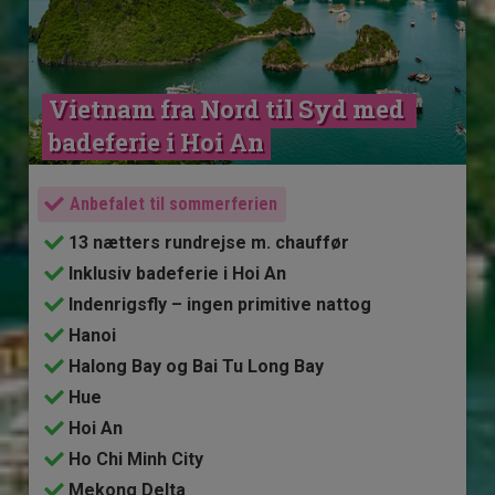
Vietnam fra Nord til Syd med 
badeferie i Hoi An
Anbefalet til sommerferien
13 nætters rundrejse m. chauffør
Inklusiv badeferie i Hoi An
Indenrigsfly – ingen primitive nattog
Hanoi
Halong Bay og Bai Tu Long Bay
Hue
Hoi An
Ho Chi Minh City
Mekong Delta