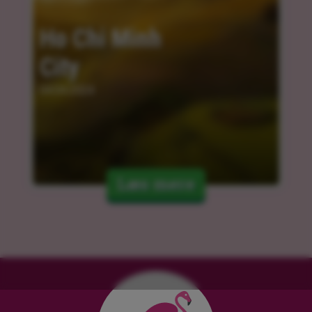
Ho Chi Minh 
City
04.04.2024
Læs mere