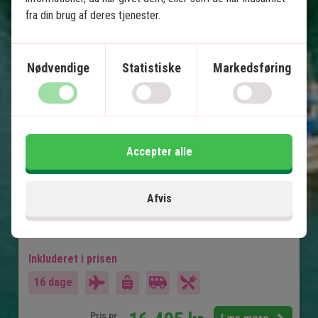
fra din brug af deres tjenester.
Anbefalet til vinterferien
10 nætters rundrejse m. chauffør
Nødvendige
Statistiske
Markedsføring
3 nætters badeferie på Phu Quoc
Indenrigsfly – Ingen primitive nattog
Hanoi
Halong Bay og Bai Tu Long Bay
Accepter alle
Hoi An
Ho Chi Minh City
Mekong Delta
Afvis
Phu Quoc
Inkluderet i prisen
16 dage
Pris pr.