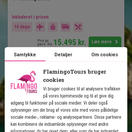
Inkluderet i prisen
16 dage
15.495
kr.
Pris pr.
Læs mere
pers. fra
Samtykke
Detaljer
Om cookies
Se kort
Vietnam
FlamingoTours bruger
cookies
Vi bruger cookies til at analysere trafikken
på vores hjemmeside og til at give dig
adgang til funktioner på sociale medier. Vi deler også
oplysninger om din brug af vores site med vores pålidelige
sociale medie-, reklame- og analysepartnere. Disse partnere
Vietnam fra Nord til Syd med 
kan kombinere de indsamlede oplysninger med andre
badeferie på Phu Quoc
informationer, du har givet dem, eller som de har indsamlet