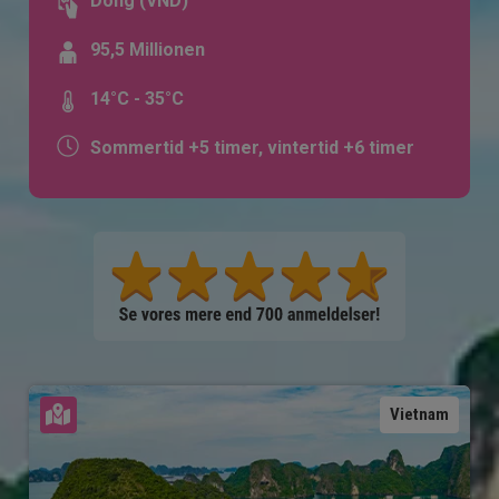
Dong (VND)
95,5 Millionen
14°C - 35°C
Sommertid +5 timer, vintertid +6 timer
Se kort
Vietnam