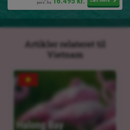
16.495
kr.
Læs mere
pers. fra
Artikler relateret til
Vietnam
Halong Bay