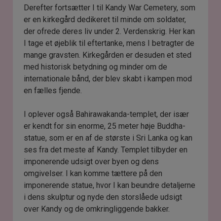
Derefter fortsætter I til Kandy War Cemetery, som
er en kirkegård dedikeret til minde om soldater,
der ofrede deres liv under 2. Verdenskrig. Her kan
I tage et øjeblik til eftertanke, mens I betragter de
mange gravsten. Kirkegården er desuden et sted
med historisk betydning og minder om de
internationale bånd, der blev skabt i kampen mod
en fælles fjende.
I oplever også Bahirawakanda-templet, der især
er kendt for sin enorme, 25 meter høje Buddha-
statue, som er en af de største i Sri Lanka og kan
ses fra det meste af Kandy. Templet tilbyder en
imponerende udsigt over byen og dens
omgivelser. I kan komme tættere på den
imponerende statue, hvor I kan beundre detaljerne
i dens skulptur og nyde den storslåede udsigt
over Kandy og de omkringliggende bakker.