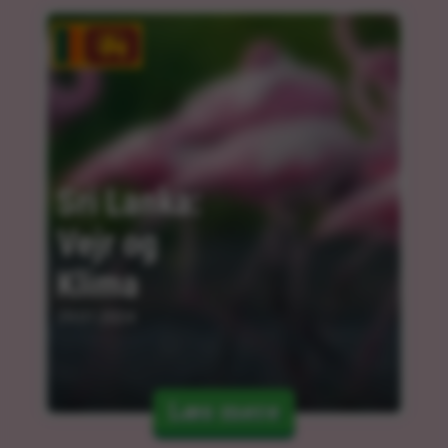
Sri Lanka: 
Vejr og 
Klima
29.01.2024
Læs mere