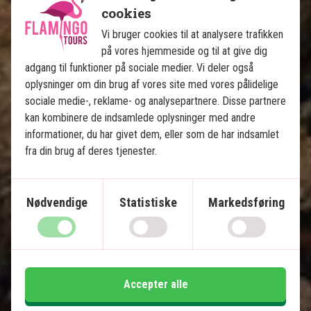
pers. fra
cookies
Vi bruger cookies til at analysere trafikken
på vores hjemmeside og til at give dig
Se kort
Sri Lanka
adgang til funktioner på sociale medier. Vi deler også
oplysninger om din brug af vores site med vores pålidelige
sociale medie-, reklame- og analysepartnere. Disse partnere
kan kombinere de indsamlede oplysninger med andre
informationer, du har givet dem, eller som de har indsamlet
fra din brug af deres tjenester.
Magiske Sri Lanka og luksus på 
Maldiverne
Nødvendige
Statistiske
Markedsføring
8 nætters rundrejse på Sri Lanka med privat
chafuffør
5 nætters badeferie på Maldiverne
Accepter alle
Negombo
Naturskøn togtur til Ella