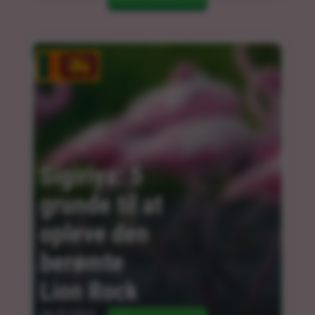
Sigiriya: 5 
grunde til at 
opleve den 
berømte 
Lion Rock
06.02.2024