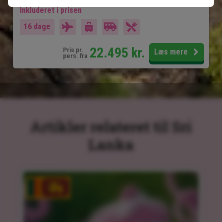
Inkluderet i prisen
16 dage
22.495
kr.
Pris pr.
Læs mere
pers. fra
Artikler relateret til Sri
Lanka