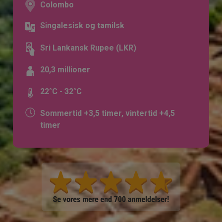
Colombo
Singalesisk og tamilsk
Sri Lankansk Rupee (LKR)
20,3 millioner
22°C - 32°C
Sommertid +3,5 timer, vintertid +4,5
timer