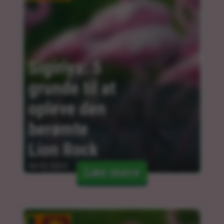
Sigiriya: 5 
grunde til at 
opleve den 
berømte 
Lion Rock
06.02.2024
Læs mere