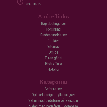
Fre: 10-15
Andre links
Rejsebetingelser
Forsikring
Kundeanmeldelser
Cookies
Sitemap
Om os
Turen går til
Ekstra Ture
Hoteller
Kategorier
Safarirejser
Oplevelsesrige bryllupsrejser
Safari med badeferie på Zanzibar
Safari med badeferie i Mombasa