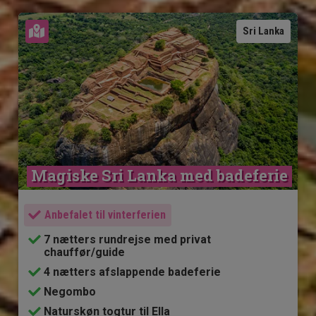
Se kort
Sri Lanka
Magiske Sri Lanka med badeferie
Anbefalet til vinterferien
7 nætters rundrejse med privat
chauffør/guide
4 nætters afslappende badeferie
Negombo
Naturskøn togtur til Ella