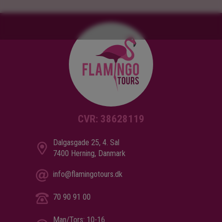
CVR: 38628119
Dalgasgade 25, 4. Sal
7400 Herning, Danmark
info@flamingotours.dk
70 90 91 00
Man/Tors: 10-16