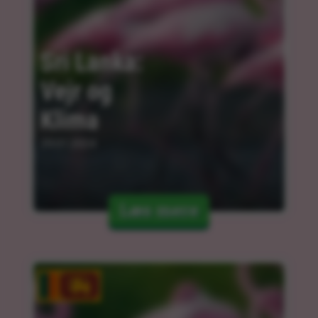
Sri Lanka: 
Vejr og 
Klima
29.01.2024
Læs mere