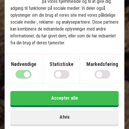
på vores hjemmeside og til at give dig
adgang til funktioner på sociale medier. Vi deler også
oplysninger om din brug af vores site med vores pålidelige
sociale medie-, reklame- og analysepartnere. Disse partnere
kan kombinere de indsamlede oplysninger med andre
Magiske Sri Lanka og luksus på 
informationer, du har givet dem, eller som de har indsamlet
Maldiverne
fra din brug af deres tjenester.
8 nætters rundrejse på Sri Lanka med privat
chafuffør
Nødvendige
Statistiske
Markedsføring
5 nætters badeferie på Maldiverne
Negombo
Naturskøn togtur til Ella
Sigiriya-området og løveklippen
Accepter alle
Yala Nationalpark
Kandy og Temple of the Tooth
Dambulla Cave Temple
Afvis