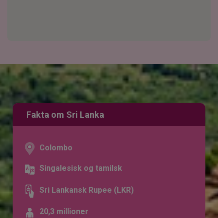
Fakta om Sri Lanka
Colombo
Singalesisk og tamilsk
Sri Lankansk Rupee (LKR)
20,3 millioner