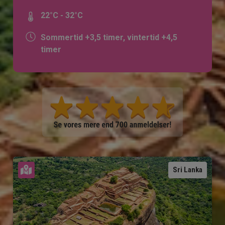
22°C - 32°C
Sommertid +3,5 timer, vintertid +4,5
timer
Se kort
Sri Lanka