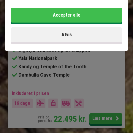
8 nætters rundrejse på Sri Lanka med privat
Accepter alle
chafuffør
5 nætters badeferie på Maldiverne
Negombo
Afvis
Naturskøn togtur til Ella
Sigiriya-området og løveklippen
Yala Nationalpark
Kandy og Temple of the Tooth
Dambulla Cave Temple
Inkluderet i prisen
16 dage
22.495
kr.
Pris pr.
Læs mere
pers. fra