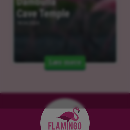
Dambulla 
Cave Temple
18.04.2024
Læs mere