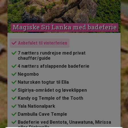
Magiske Sri Lanka med badeferie
Anbefalet til vinterferien
7 nætters rundrejse med privat
chauffør/guide
4 nætters afslappende badeferie
Negombo
Naturskøn togtur til Ella
Sigiriya-området og løveklippen
Kandy og Temple of the Tooth
Yala Nationalpark
Dambulla Cave Temple
Badeferie ved Bentota, Unawatuna, Mirissa
eller Dickwella