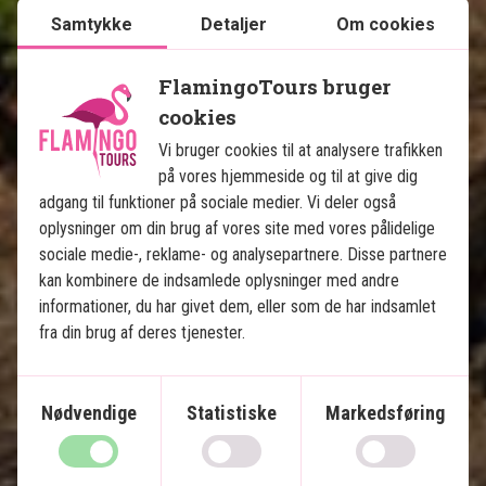
Samtykke
Detaljer
Om cookies
Inkluderet i prisen
FlamingoTours bruger
14 dage
cookies
13.995
kr.
Vi bruger cookies til at analysere trafikken
Pris pr.
Læs mere
pers. fra
på vores hjemmeside og til at give dig
adgang til funktioner på sociale medier. Vi deler også
oplysninger om din brug af vores site med vores pålidelige
Se kort
Sri Lanka
sociale medie-, reklame- og analysepartnere. Disse partnere
kan kombinere de indsamlede oplysninger med andre
informationer, du har givet dem, eller som de har indsamlet
fra din brug af deres tjenester.
Nødvendige
Statistiske
Markedsføring
Magiske Sri Lanka og luksus på 
Maldiverne