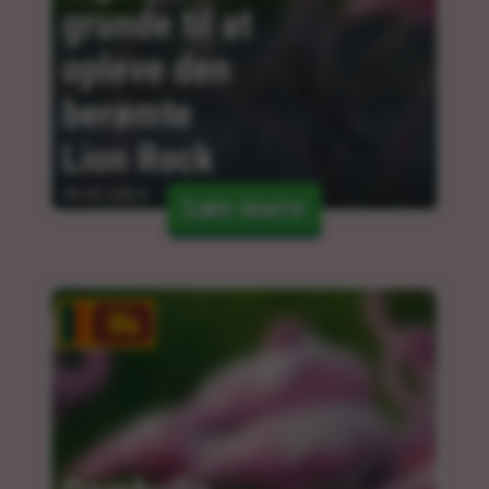
grunde til at 
opleve den 
berømte 
Lion Rock
06.02.2024
Læs mere