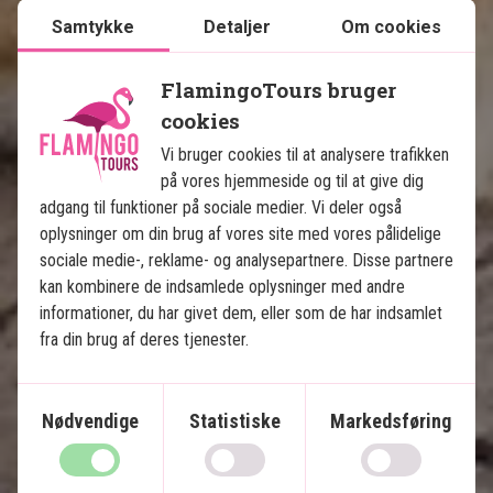
Samtykke
Detaljer
Om cookies
Serengeti Big 5 Safari og 
Zanzibar
FlamingoTours bruger
cookies
4 nætters safari med helpension
Vi bruger cookies til at analysere trafikken
6 nætters badeferie på Zanzibar
på vores hjemmeside og til at give dig
Egen safaribil med privat guide
adgang til funktioner på sociale medier. Vi deler også
Fly fra Serengeti til Zanzibar
oplysninger om din brug af vores site med vores pålidelige
Tarangire Nationalpark
sociale medie-, reklame- og analysepartnere. Disse partnere
Ngorongoro-krateret
kan kombinere de indsamlede oplysninger med andre
informationer, du har givet dem, eller som de har indsamlet
Serengeti Nationalpark
fra din brug af deres tjenester.
Inkluderet i prisen
13 dage
Nødvendige
Statistiske
Markedsføring
23.495
kr.
Pris pr.
Læs mere
pers. fra