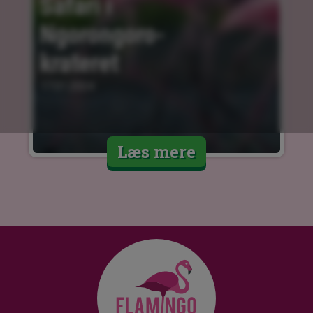
Safari i 
Ngorongoro-
krateret
17.01.2024
Læs mere