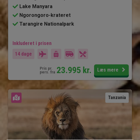
Lake Manyara
Ngorongoro-krateret
Tarangire Nationalpark
Inkluderet i prisen
14 dage
23.995
kr.
Pris pr.
Læs mere
pers. fra
Se kort
Tanzania