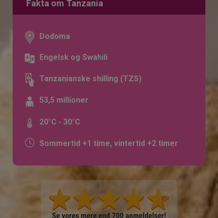
Fakta om Tanzania
Dodoma
Engelsk og Swahili
Tanzanianske shilling (TZS)
53,5 millioner
20°C - 30°C
Sommertid +1 time, vintertid +2 timer