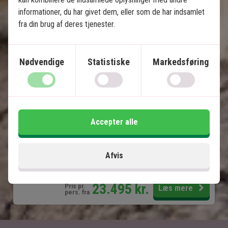
Zanzibar
informationer, du har givet dem, eller som de har indsamlet
fra din brug af deres tjenester.
4 nætters safari med helpension
6 nætters badeferie på Zanzibar
Egen safaribil med privat guide
Nødvendige
Statistiske
Markedsføring
Fly fra Serengeti til Zanzibar
Tarangire Nationalpark
Ngorongoro-krateret
Serengeti Nationalpark
Accepter alle
Inkluderet i prisen
Afvis
13 dage
23.495
kr.
Pris pr.
Læs mere
pers. fra