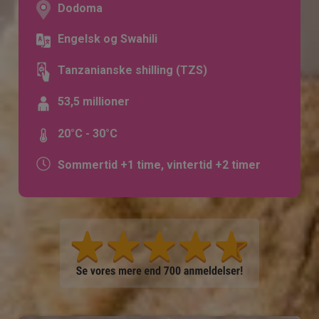
Dodoma
Engelsk og Swahili
Tanzanianske shilling (TZS)
53,5 millioner
20°C - 30°C
Sommertid +1 time, vintertid +2 timer