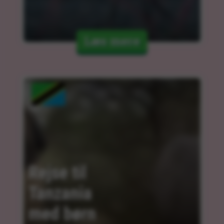
Læs mere
Rejse til 
Tanzania 
med børn