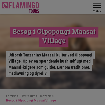
MENU
Besøg i Olpopongi Maasai
Village
Udforsk Tanzanias Maasai-kultur ved Olpopongi
Village. Oplev en spændende bush-udflugt med
Maasai-krigere som guider. Lær om traditioner,
madlavning og dyreliv.
Forside
Ekstra Ture
Tanzania
Besøg i Olpopongi Maasai Village