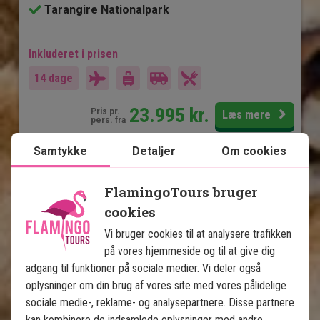
Tarangire Nationalpark
Inkluderet i prisen
14 dage
23.995
kr.
Pris pr.
Læs mere
pers. fra
Samtykke
Detaljer
Om cookies
Se kort
Tanzania
FlamingoTours bruger
cookies
Vi bruger cookies til at analysere trafikken
på vores hjemmeside og til at give dig
adgang til funktioner på sociale medier. Vi deler også
oplysninger om din brug af vores site med vores pålidelige
Serengeti Big 5 Safari og 
sociale medie-, reklame- og analysepartnere. Disse partnere
kan kombinere de indsamlede oplysninger med andre