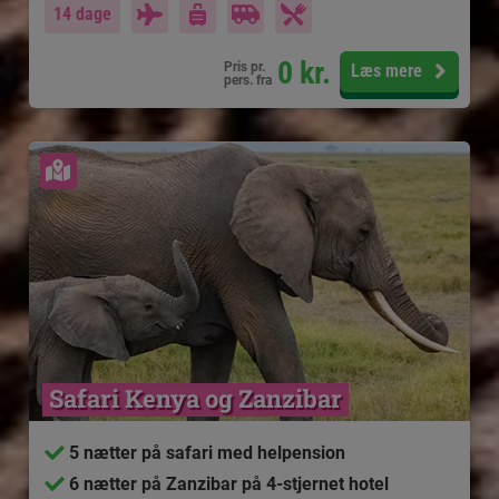
14 dage
0
kr.
Pris pr.
Læs mere
pers. fra
Se kort
Safari Kenya og Zanzibar
5 nætter på safari med helpension
6 nætter på Zanzibar på 4-stjernet hotel