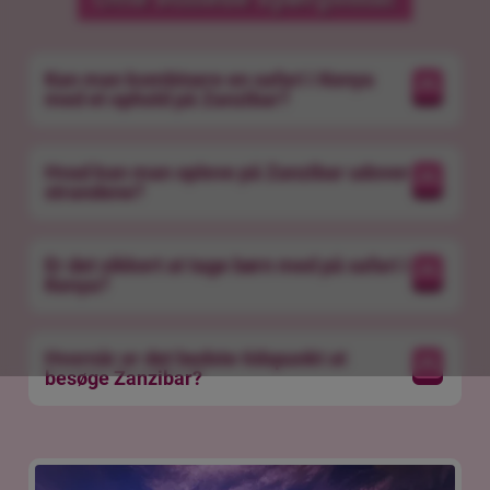
Kan man kombinere en safari i Kenya
med et ophold på Zanzibar?
Hvad kan man opleve på Zanzibar udover
strandene?
Er det sikkert at tage børn med på safari i
Kenya?
Hvornår er det bedste tidspunkt at
besøge Zanzibar?