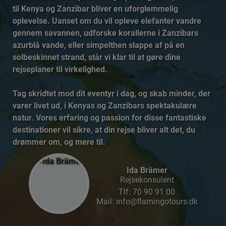
til Kenya og Zanzibar bliver en uforglemmelig
oplevelse. Uanset om du vil opleve elefanter vandre
gennem savannen, udforske korallerne i Zanzibars
azurblå vande, eller simpelthen slappe af på en
solbeskinnet strand, står vi klar til at gøre dine
rejseplaner til virkelighed.
Tag skridtet mod dit eventyr i dag, og skab minder, der
varer livet ud, i Kenyas og Zanzibars spektakulære
natur. Vores erfaring og passion for disse fantastiske
destinationer vil sikre, at din rejse bliver alt det, du
drømmer om, og mere til.
Ida Brämer
Rejsekonsulent
Tlf:
70 90 91 00
Mail: info@flamingotours.dk