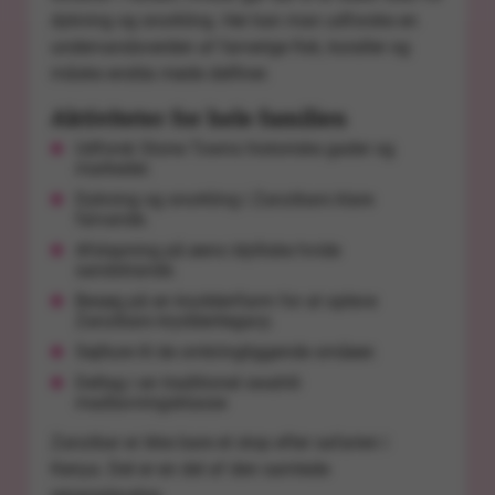
dykning og snorkling. Her kan man udforske en
undervandsverden af farverige fisk, koraller og
måske endda møde delfiner.
Aktiviteter for hele familien
Udforsk Stone Towns historiske gader og
markeder.
Dykning og snorkling i Zanzibars klare
farvande.
Afslapning på øens idylliske hvide
sandstrande.
Besøg på en krydderifarm for at opleve
Zanzibars krydderilegacy.
Sejlture til de omkringliggende småøer.
Deltag i en traditionel swahili
madlavningsklasse
Zanzibar er ikke bare et stop efter safarien i
Kenya. Det er en del af den samlede