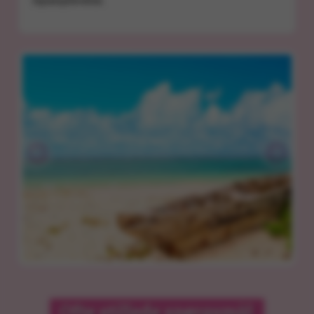
rejseoplevelse.
Ofte stillede spørgsmål