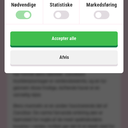
Efter safariens oplevelser i Kenya, byder Zanzibar
Nødvendige
Statistiske
Markedsføring
på en helt anden, men lige så imponerende
oplevelse.
Denne ø i Det Indiske Ocean er kendt for sine
kridhvide strande og det klare, turkisblå vand.
Accepter alle
Men Zanzibar er mere end blot en destination for
strandelskere. Besøgende kan dykke ned i den
Afvis
lokale swahilikultur og opleve den unikke samling
af afrikanske, arabiske og indiske påvirkninger, der
har formet øens identitet. Zanzibars
krydderiplantager er verdensberømte, og en tur
gennem disse frodige, duftende haver er en
sanselig rejse.
Øens marineliv er en anden fascinerende del af
Zanzibar. De varme farvande omkring øen er
hjemsted for nogle af de mest spektakulære
koralrev i verden, hvilket gør det til et ideelt sted for