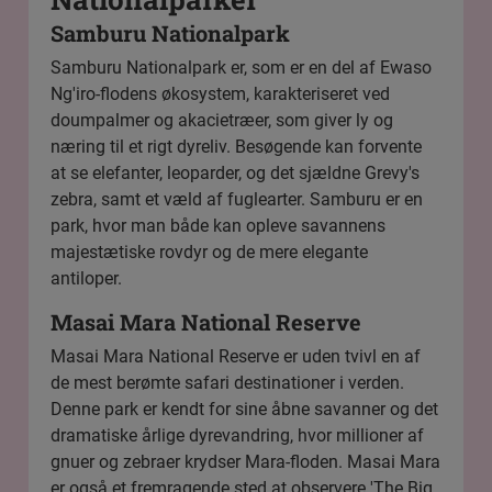
Samburu Nationalpark
Samburu Nationalpark
er, som er en del af Ewaso
Ng'iro-flodens økosystem, karakteriseret ved
doumpalmer og akacietræer, som giver ly og
næring til et rigt dyreliv. Besøgende kan forvente
at se elefanter, leoparder, og det sjældne Grevy's
zebra, samt et væld af fuglearter. Samburu er en
park, hvor man både kan opleve savannens
majestætiske rovdyr og de mere elegante
antiloper.
Masai Mara National Reserve
Masai Mara National Reserve
er uden tvivl en af
de mest berømte safari destinationer i verden.
Denne park er kendt for sine åbne savanner og det
dramatiske årlige dyrevandring, hvor millioner af
gnuer og zebraer krydser Mara-floden. Masai Mara
er også et fremragende sted at observere 'The Big