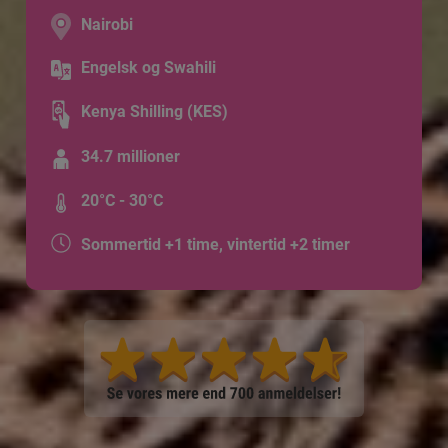
Nairobi
Engelsk og Swahili
Kenya Shilling (KES)
34.7 millioner
20°C - 30°C
Sommertid +1 time, vintertid +2 timer