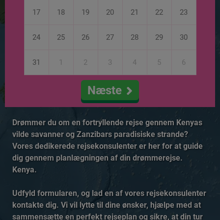
17
18
19
20
21
22
23
24
25
26
27
28
29
30
31
1
2
3
4
5
6
Næste
Drømmer du om en fortryllende rejse gennem Kenyas
vilde savanner og Zanzibars paradisiske strande?
Vores dedikerede rejsekonsulenter er her for at guide
dig gennem planlægningen af din drømmerejse.
Kenya.
Udfyld formularen, og lad en af vores rejsekonsulenter
kontakte dig. Vi vil lytte til dine ønsker, hjælpe med at
sammensætte en perfekt rejseplan og sikre, at din tur