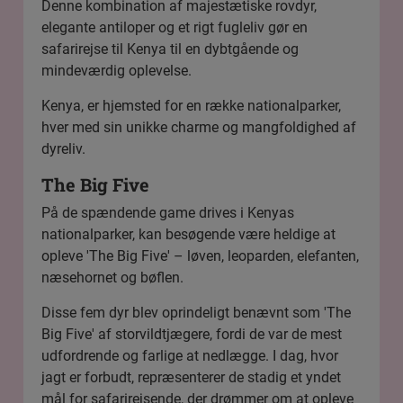
Denne kombination af majestætiske rovdyr,
elegante antiloper og et rigt fugleliv gør en
safarirejse til Kenya til en dybtgående og
mindeværdig oplevelse.
Kenya, er hjemsted for en række nationalparker,
hver med sin unikke charme og mangfoldighed af
dyreliv.
The Big Five
På de spændende game drives i Kenyas
nationalparker, kan besøgende være heldige at
opleve 'The Big Five' – løven, leoparden, elefanten,
næsehornet og bøflen.
Disse fem dyr blev oprindeligt benævnt som 'The
Big Five' af storvildtjægere, fordi de var de mest
udfordrende og farlige at nedlægge. I dag, hvor
jagt er forbudt, repræsenterer de stadig et yndet
mål for safarirejsende, der drømmer om at opleve