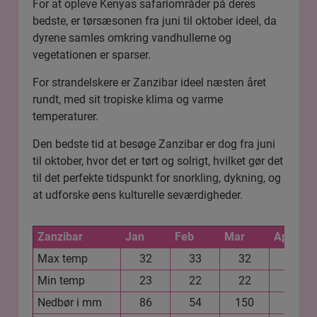
For at opleve Kenyas safariområder på deres
bedste, er tørsæsonen fra juni til oktober ideel, da
dyrene samles omkring vandhullerne og
vegetationen er sparser.
For strandelskere er Zanzibar ideel næsten året
rundt, med sit tropiske klima og varme
temperaturer.
Den bedste tid at besøge Zanzibar er dog fra juni
til oktober, hvor det er tørt og solrigt, hvilket gør det
til det perfekte tidspunkt for snorkling, dykning, og
at udforske øens kulturelle seværdigheder.
Zanzibar
Jan
Feb
Mar
Apr
Max temp
32
33
32
30
Min temp
23
22
22
23
Nedbør i mm
86
54
150
385