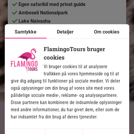
Egen safaribil med privat guide
Amboseli Nationalpark
Lake Naivasha
Masai Mara-reservatet
Samtykke
Detaljer
Om cookies
Inkluderet i prisen
FlamingoTours bruger
cookies
14 dage
Vi bruger cookies til at analysere
21.495
kr.
Pris pr.
Læs mere
trafikken på vores hjemmeside og til at
pers. fra
give dig adgang til funktioner på sociale medier. Vi deler
også oplysninger om din brug af vores site med vores
pålidelige sociale medie-, reklame- og analysepartnere.
Disse partnere kan kombinere de indsamlede oplysninger
med andre informationer, du har givet dem, eller som de
har indsamlet fra din brug af deres tjenester.
Badeferie på Zanzibar